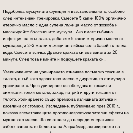
Подобрява мускулната функция и възстановяването, особено
след интензивни тренировки. Смесете 5 капки 100% органично
етерично масло с една супена лъжица масло от жожоба и
масажирайте болезнените мускули… Ако имате гъбична
инфекция на стъпалата, добавете 5 капки етерично масло от
мушкарец и 2-3 малки лъжици английска сол в басейн с топла
вода. Смесете всичко. Дръжте краката си във ваната за 20
минути. След това измийте и подсушете краката си…
Увеличаването на уринирането означава по-малко токсини в
тялото, а тъй като здраветово масло е диуретик, то стимулира
уринирането. Чрез уриниране освобождавате токсични
химикали, тежки метали, захар, натрий и други токсини от
тялото. Уринирането също премахва излишната жлъчка и
киселини от стомаха. Изследване, публикувано през 2010 г.,
показва впечатляващите противоневровъзпалителни ефекти на
мушкавото масло. Що се отнася до невродегенеративни
заболявания като болестта на Алцхаймер, активирането на