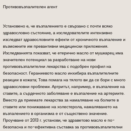
Противовъзпалителен агент
Установено е, че възпалението е свързано с почти всяко
здравословно състояние, а изследователите интензивно
изследват здравословните ефекти от хроничното възпаление и
възможните им превантивни медицински приложения.
Изследванията показват, че етерично масло от мушкарец има
значителен потенциал за разработване на нови
противовъзпалителни лекарства с подобрен профил на
безопасност. Гераниевото масло инхибира възпалителните
реакции в кожата; Това помага на тялото ви да се бори с много
здравословни проблеми. Артритът, например, е възпаление на
ставите, а сърдечното заболяване е възпаление на артериите.
Вместо да приемате лекарства за намаляване на болките в
ставите или понижаване на холестерола, намаляването на
възпалението в организма е от съществено значение.
Проучване от 2013 г. установи, че здраветово масло е по-
безопасна и по-ефективна съставка за противовъзпалителни