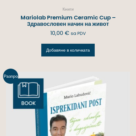
Книги
Mariolab Premium Ceramic Cup –
Здравословен начин на живот
10,00
€
sa PDV
Добавяне в количката
Разпро
дажба!