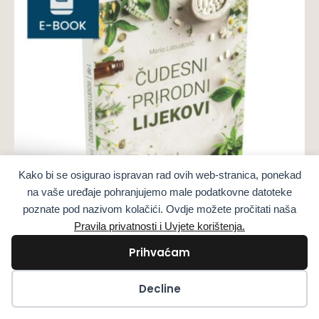
Kako bi se osigurao ispravan rad ovih web-stranica, ponekad
na vaše uređaje pohranjujemo male podatkovne datoteke
poznate pod nazivom kolačići. Ovdje možete pročitati naša
Pravila privatnosti i Uvjete korištenja.
Prihvaćam
Електронни издания на книги
Чудодейни природни средства Част 1
Kolačići
Decline
Електронна КНИГА