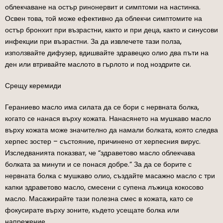
облекчаване на остър ринонервит и симптоми на настинка.
Освен това, той може ефективно да облекчи симптомите на
остър бронхит при възрастни, както и при деца, както и синусови
инфекции при възрастни. За да извлечете тази полза,
използвайте дифузер, вдишвайте здравецко олио два пъти на
ден или втривайте маслото в гърлото и под ноздрите си.
Срещу керемиди
Гераниево масло има силата да се бори с нервната болка,
когато се нанася върху кожата. Нанасянето на мушкаво масло
върху кожата може значително да намали болката, която следва
херпес зостер – състояние, причинено от херпесния вирус.
Изследванията показват, че “здраветово масло облекчава
болката за минути и се понася добре.” За да се борите с
нервната болка с мушкаво олио, създайте масажно масло с три
капки здраветово масло, смесени с супена лъжица кокосово
масло. Масажирайте тази полезна смес в кожата, като се
фокусирате върху зоните, където усещате болка или
напрежение.