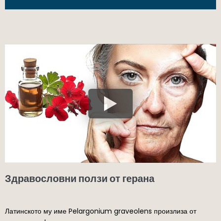
Здравословни ползи от герана
Латинското му име Pelargonium graveolens произлиза от