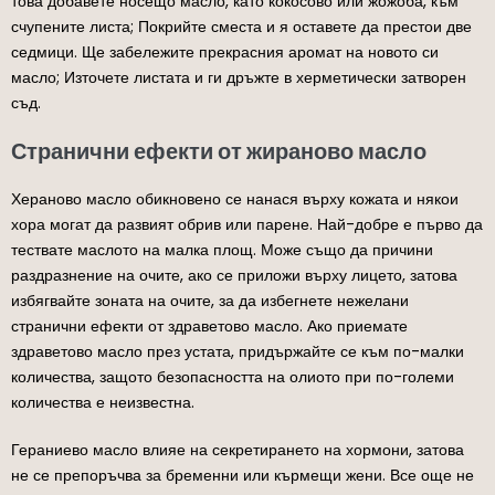
това добавете носещо масло, като кокосово или жожоба, към
счупените листа; Покрийте сместа и я оставете да престои две
седмици. Ще забележите прекрасния аромат на новото си
масло; Източете листата и ги дръжте в херметически затворен
съд.
Странични ефекти от жираново масло
Хераново масло обикновено се нанася върху кожата и някои
хора могат да развият обрив или парене. Най-добре е първо да
тествате маслото на малка площ. Може също да причини
раздразнение на очите, ако се приложи върху лицето, затова
избягвайте зоната на очите, за да избегнете нежелани
странични ефекти от здраветово масло. Ако приемате
здраветово масло през устата, придържайте се към по-малки
количества, защото безопасността на олиото при по-големи
количества е неизвестна.
Гераниево масло влияе на секретирането на хормони, затова
не се препоръчва за бременни или кърмещи жени. Все още не