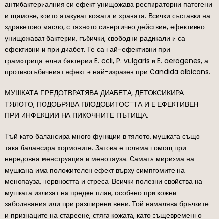
антибактериалния си ефект унищожава респираторни патогени
и щамове, които атакуват кожата и храната. Всички съставки на
здраветово масло, с тяхното синергично действие, ефективно
унищожават бактерии, гъбички, свободни радикали и са
ефективни и при диабет. Те са най-ефективни при
грамотрицателни бактерии E. coli, P. vulgaris и E. aerogenes, а
противогъбичният ефект е най-изразен при Candida albicans.
МУШКАТА ПРЕДОТВРАТЯВА ДИАБЕТА, ДЕТОКСИКИРА
ТЯЛОТО, ПОДОБРЯВА ПЛОДОВИТОСТТА И Е ЕФЕКТИВЕН
ПРИ ИНФЕКЦИИ НА ПИКОЧНИТЕ ПЪТИЩА.
Тъй като балансира много функции в тялото, мушката също
така балансира хормоните. Затова е голяма помощ при
нередовна менструация и менопауза. Самата миризма на
мушкана има положителен ефект върху симптомите на
менопауза, нервността и стреса. Всички полезни свойства на
мушката излизат на преден план, особено при кожни
заболявания или при разширени вени. Той намалява бръчките
и признаците на стареене, стяга кожата, като същевременно