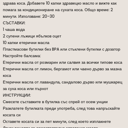
здрава коса. Добавете 10 капки здравецко масло и вижте как
помага за кондициониране на сухата коса. Общо време: 2
минути. Използване: 20–30
СЪСТАВКИ:
1 чаша вода
2 супени лъжици ябълков оцет
10 капки етерични масла
Пластмасови бутилки без BPA или стъклени бутилки с дозатор
Настройте балсама:
Етерични масла от розмарин или салвия за всички типове коса
Етерични масла от лимон, бергамот или чаено дърво за мазна
коса
Етерични масла от лавандула, сандалово дърво или мушкарец
за суха коса или пърхот
ИНСТРУКЦИИ:
Смесете съставките в бутилка със спрей от осем унции
Разклатете бутилката преди употреба, след това напръскайте
косата си
Оставете косата си за пет минути, след което изплакнете