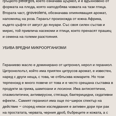
гръцкото pelargos, което означава щъркел, и е вдъхновено от
формата на плода, която наподобява човката на тази птица.
Втората част, graveolens, обозначава опияняващия аромат,
напомнящ на роза. Геранът произхожда от южна Африка,
където цъфти от август до януари. Със своя силен състав и
мирис, той привлича насекоми и птици, които пренасят прашец
и семена на големи разстояния.
УБИВА ВРЕДНИ МИКРООРГАНИЗМИ
Гераниево масло е доминирано от цитронел, нерол и гераниол.
Цитронелолът, който има приятен цитрусов аромат, е известен,
наред с други неща, с това, че отблъсква комарите. Но този
терпеноид е много повече от това и е често срещана съставка в
продукти за грижа, шампоани и лосиони. Има антисептични,
спазмолитични, антивирусни, стягащи, бактерицидни, седативни
ефекти… Самият гераниол има още по-широк спектър на
действие – според някои изследвания е активен дори при рак
на простатата, червата, черния дроб, бъбреците и кожата, а с