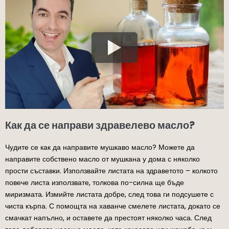
Как да се направи здравелево масло?
Чудите се как да направите мушкаво масло? Можете да
направите собствено масло от мушкана у дома с няколко
прости съставки. Използвайте листата на здраветото – колкото
повече листа използвате, толкова по-силна ще бъде
миризмата. Измийте листата добре, след това ги подсушете с
чиста кърпа. С помощта на хаванче смелете листата, докато се
смачкат напълно, и оставете да престоят няколко часа. След