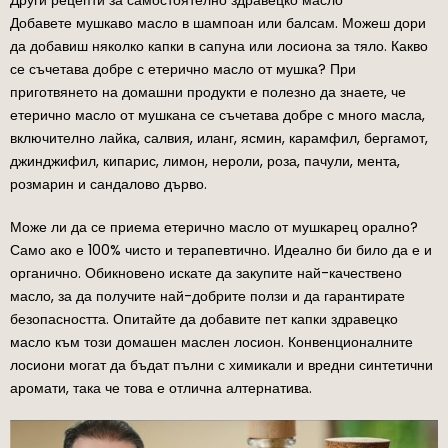
Други рецепти за самостоятелно здравецко масло
Добавете мушкаво масло в шампоан или балсам. Можеш дори
да добавиш няколко капки в сапуна или лосиона за тяло. Какво
се съчетава добре с етерично масло от мушка? При
приготвянето на домашни продукти е полезно да знаете, че
етерично масло от мушкана се съчетава добре с много масла,
включително лайка, салвия, иланг, ясмин, карамфил, бергамот,
джинджифил, кипарис, лимон, нероли, роза, пачули, мента,
розмарин и сандалово дърво.
Може ли да се приема етерично масло от мушкарец орално?
Само ако е 100% чисто и терапевтично. Идеално би било да е и
органично. Обикновено искате да закупите най-качествено
масло, за да получите най-добрите ползи и да гарантирате
безопасността. Опитайте да добавите пет капки здравецко
масло към този домашен маслен лосион. Конвенционалните
лосиони могат да бъдат пълни с химикали и вредни синтетични
аромати, така че това е отлична алтернатива.