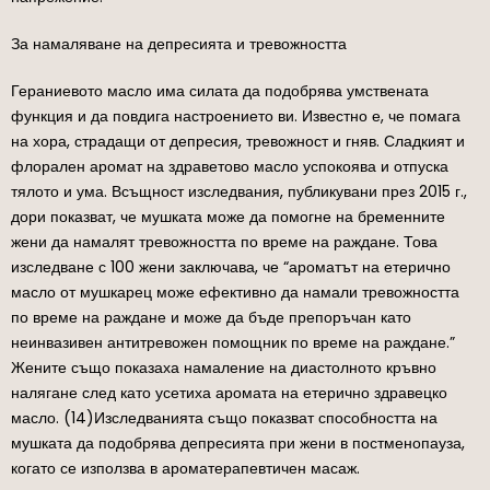
За намаляване на депресията и тревожността
Гераниевото масло има силата да подобрява умствената
функция и да повдига настроението ви. Известно е, че помага
на хора, страдащи от депресия, тревожност и гняв. Сладкият и
флорален аромат на здраветово масло успокоява и отпуска
тялото и ума. Всъщност изследвания, публикувани през 2015 г.,
дори показват, че мушката може да помогне на бременните
жени да намалят тревожността по време на раждане. Това
изследване с 100 жени заключава, че “ароматът на етерично
масло от мушкарец може ефективно да намали тревожността
по време на раждане и може да бъде препоръчан като
неинвазивен антитревожен помощник по време на раждане.”
Жените също показаха намаление на диастолното кръвно
налягане след като усетиха аромата на етерично здравецко
масло. (14)Изследванията също показват способността на
мушката да подобрява депресията при жени в постменопауза,
когато се използва в ароматерапевтичен масаж.