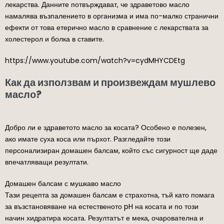
лекарства. Данните потвърждават, че здраветово масло
намалява възпалението в организма и има по-малко странични
ефекти от това етерично масло в сравнение с лекарствата за
холестерол и болка в ставите.
https://www.youtube.com/watch?v=cydMHYCDEtg
Как да използвам и произвеждам мушлево
масло?
Добро ли е здраветото масло за косата? Особено е полезен,
ако имате суха коса или пърхот. Разгледайте този
персонализиран домашен балсам, който със сигурност ще даде
впечатляващи резултати.
Домашен балсам с мушкаво масло
Тази рецепта за домашен балсам е страхотна, тъй като помага
за възстановяване на естественото pH на косата и по този
начин хидратира косата. Резултатът е мека, очарователна и