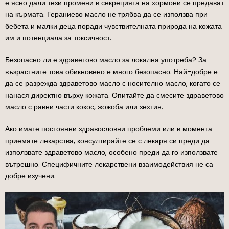
е ясно дали тези промени в секрецията на хормони се предават
на кърмата. Гераниево масло не трябва да се използва при
бебета и малки деца поради чувствителната природа на кожата
им и потенциала за токсичност.
Безопасно ли е здраветово масло за локална употреба? За
възрастните това обикновено е много безопасно. Най-добре е
да се разрежда здраветово масло с носително масло, когато се
нанася директно върху кожата. Опитайте да смесите здраветово
масло с равни части кокос, жожоба или зехтин.
Ако имате постоянни здравословни проблеми или в момента
приемате лекарства, консултирайте се с лекаря си преди да
използвате здраветово масло, особено преди да го използвате
вътрешно. Специфичните лекарствени взаимодействия не са
добре изучени.