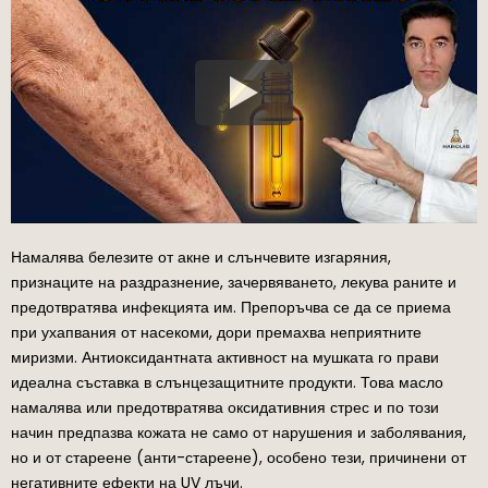
Намалява белезите от акне и слънчевите изгаряния,
признаците на раздразнение, зачервяването, лекува раните и
предотвратява инфекцията им. Препоръчва се да се приема
при ухапвания от насекоми, дори премахва неприятните
миризми. Антиоксидантната активност на мушката го прави
идеална съставка в слънцезащитните продукти. Това масло
намалява или предотвратява оксидативния стрес и по този
начин предпазва кожата не само от нарушения и заболявания,
но и от стареене (анти-стареене), особено тези, причинени от
негативните ефекти на UV лъчи.