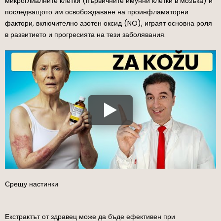
микроглиалните клетки (първичните имунни клетки в мозъка) и
последващото им освобождаване на проинфламаторни
фактори, включително азотен оксид (NO), играят основна роля
в развитието и прогресията на тези заболявания.
Срещу настинки
Екстрактът от здравец може да бъде ефективен при