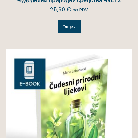
Чудодейни природни средства Част 2
25,90
€
sa PDV
Опции