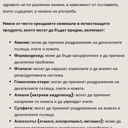
здравето ни по различни начини, в зависимост от съставките,
които съдържат, и начина на употреба.
Някои от често срещаните химикали в почистващите
продукти, които могат да бъдат вредни, включват:
Амоняк:
може да причини раздразнение на дихателните
пътища, очите и кожата.
Формалдехид:
може да бъде канцерогенен и да причини
дихателни проблеми.
Фталати:
могат да нарушат хормоните и да влияят на
репродуктивната система.
Гликолови етери:
могат да причинят раздразнение на
дихателните пътища, очите и кожата.
Алкали (натриев хидроксид):
могат да причинят
изгаряния по кожата и да увреждат очите.
Сулфати:
могат да причинят раздразнение на кожата и
дихателните пътища.
Алкохолът (етанол, изопропанол, метанол):
може да
причини респираторно раздразнение, главоболие и