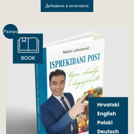
Добавяне в количката
Разпро
дажба!