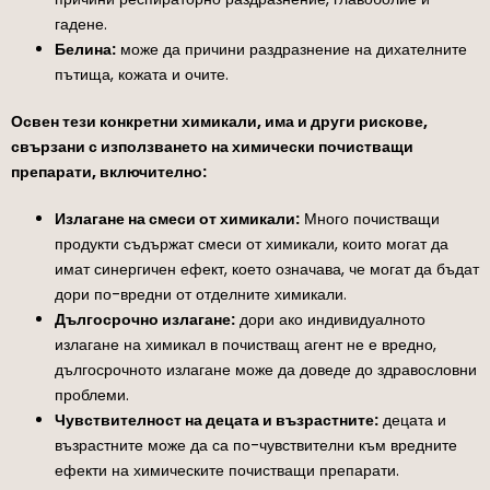
гадене.
Белина:
може да причини раздразнение на дихателните
пътища, кожата и очите.
Освен тези конкретни химикали, има и други рискове,
свързани с използването на химически почистващи
препарати, включително:
Излагане на смеси от химикали:
Много почистващи
продукти съдържат смеси от химикали, които могат да
имат синергичен ефект, което означава, че могат да бъдат
дори по-вредни от отделните химикали.
Дългосрочно излагане:
дори ако индивидуалното
излагане на химикал в почистващ агент не е вредно,
дългосрочното излагане може да доведе до здравословни
проблеми.
Чувствителност на децата и възрастните:
децата и
възрастните може да са по-чувствителни към вредните
ефекти на химическите почистващи препарати.