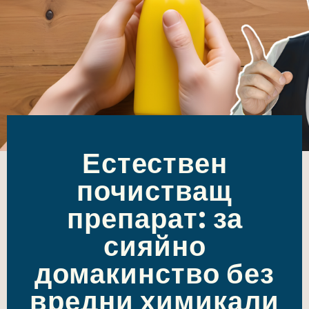
Естествен
почистващ
препарат: за
сияйно
домакинство без
вредни химикали