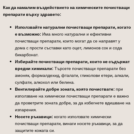
Как да намалим въздействието на химическите почистващи
препарати върху здравето:
Използвайте натурални почистващи препарати, когато
е възможно:
Има много натурални и ефективни
почистващи препарати, които могат да се направят у
дома с прости съставки като оцет, лимонов сок и сода
бикарбонат.
Избирайте почистващи препарати, които не съдържат
вредни химикали:
Търсете почистващи препарати без
амоняк, формалдехид, фталати, гликолови етери, алкали,
сулфати, алкохол или белина.
Вентилирайте добре зоната, която почиствате:
при
използване на химически почистващи препарати е важно
да проветрите зоната добре, за да избегнете вдишване на
изпарения.
Носете ръкавици:
когато използвате химически
почистващи препарати, винаги носете ръкавици, за да
защитите кожата си.