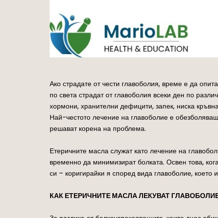
Ако страдате от чести главоболия, време е да опита
по света страдат от главоболия всеки ден по различ
хормони, хранителни дефицити, запек, ниска кръвна
Най-честото лечение на главоболие е обезболяващо
решават корена на проблема.
Етеричните масла служат като лечение на главобол
временно да минимизират болката. Освен това, ког
си – коригирайки я според вида главоболие, което и
КАК ЕТЕРИЧНИТЕ МАСЛА ЛЕКУВАТ ГЛАВОБОЛИ
За разлика от болкоуспокояващите, които днес оби