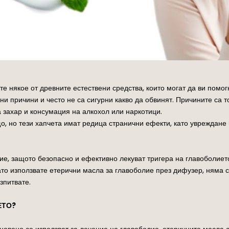
те някое от древните естествени средства, които могат да ви помо
ни причини и често не са сигурни какво да обвинят. Причините са т
 захар и консумация на алкохол или наркотици.
, но тези хапчета имат редица странични ефекти, като увреждане 
ие, защото безопасно и ефективно лекуват тригера на главоболието
ато използвате етерични масла за главоболие през дифузер, няма 
зпитвате.
ЕТО?
кновено се използват за лечение на главоболие, етеричните масла