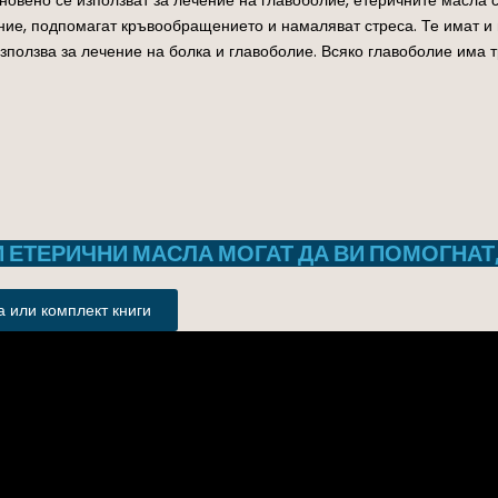
ние, подпомагат кръвообращението и намаляват стреса. Те имат и 
ползва за лечение на болка и главоболие. Всяко главоболие има т
И ЕТЕРИЧНИ МАСЛА МОГАТ ДА ВИ ПОМОГНАТ
 или комплект книги