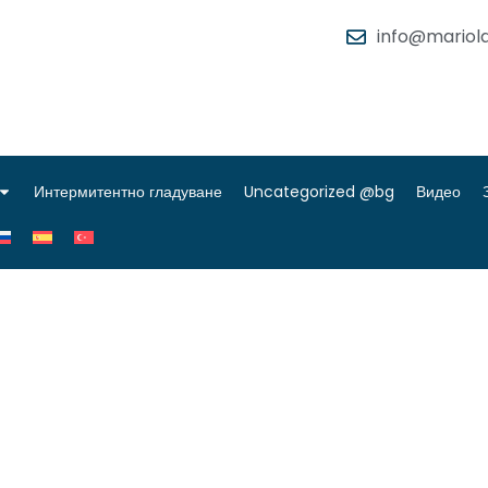
info@mariola
Интермитентно гладуване
Uncategorized @bg
Видео