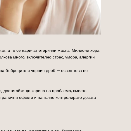
гнат, а те се наричат етерични масла. Милиони хора
олкова много, включително стрес, умора, алергии,
на бъбреците и черния дроб — освен това не
, достигайки до корена на проблема, вместо
странични ефекти и напълно контролирате дозата
 служат като по-ефективна и по-безопасна