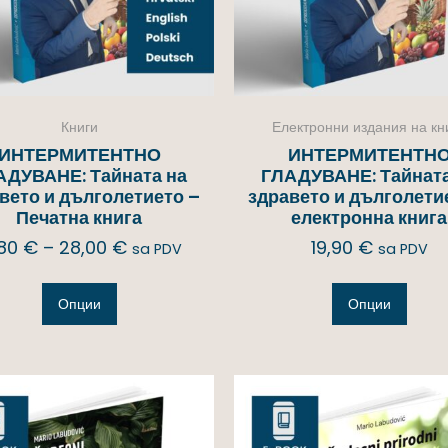
Книги
Електронни издания на кн
ИНТЕРМИТЕНТНО
ИНТЕРМИТЕНТН
АДУВАНЕ: Тайната на
ГЛАДУВАНЕ: Тайната
вето и дълголетието –
здравето и дълголети
Печатна книга
електронна книга
,80
€
–
28,00
€
19,90
€
sa PDV
sa PDV
Опции
Опции