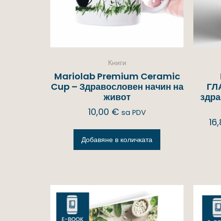
Книги
Mariolab Premium Ceramic
Cup – Здравословен начин на
ГЛ
живот
здра
10,00
€
sa PDV
16
Добавяне в количката