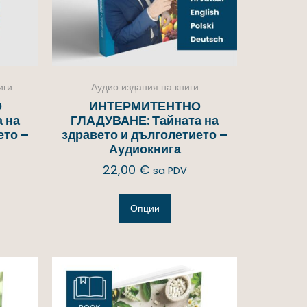
иги
Аудио издания на книги
О
ИНТЕРМИТЕНТНО
 на
ГЛАДУВАНЕ: Тайната на
ето –
здравето и дълголетието –
Аудиокнига
22,00
€
sa PDV
Опции