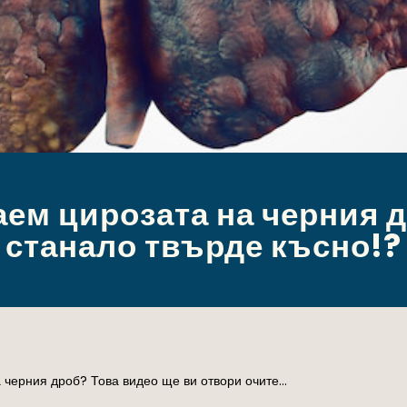
аем цирозата на черния д
станало твърде късно!?
а черния дроб? Това видео ще ви отвори очите…