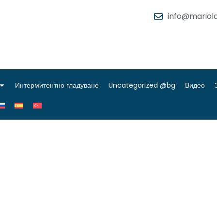
info@mariola
Интермитентно гладуване
Uncategorized @bg
Видео