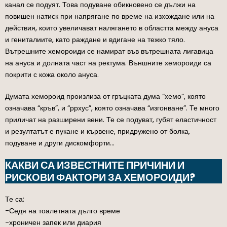
канал се подуят. Това подуване обикновено се дължи на
повишен натиск при напрягане по време на изхождане или на
действия, които увеличават налягането в областта между ануса
и гениталиите, като раждане и вдигане на тежко тяло.
Вътрешните хемороиди се намират във вътрешната лигавица
на ануса и долната част на ректума. Външните хемороиди са
покрити с кожа около ануса.
Думата хемороид произлиза от гръцката дума “хемо”, която
означава “кръв”, и “ррхус”, която означава “изгонване”. Те много
приличат на разширени вени. Те се подуват, губят еластичност
и резултатът е пукане и кървене, придружено от болка,
подуване и други дискомфорти…
КАКВИ СА ИЗВЕСТНИТЕ ПРИЧИНИ И
РИСКОВИ ФАКТОРИ ЗА ХЕМОРОИДИ?
Те са:
-Седя на тоалетната дълго време
-хроничен запек или диария