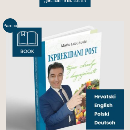
Добавяне в количката
Разпро
дажба!