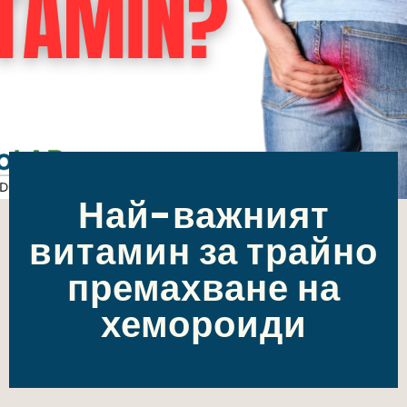
Най-важният
витамин за трайно
премахване на
хемороиди