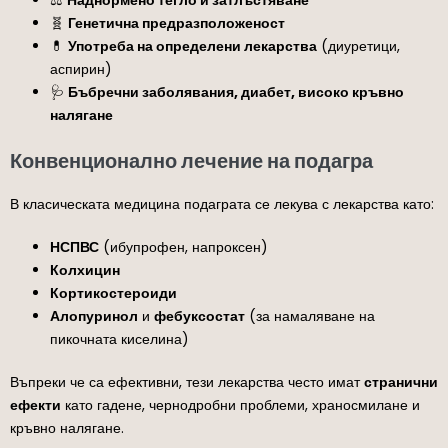
🧬
Генетична предразположеност
💊
Употреба на определени лекарства
(диуретици,
аспирин)
🩺
Бъбречни заболявания, диабет, високо кръвно
налягане
Конвенционално лечение на подагра
В класическата медицина подаграта се лекува с лекарства като:
НСПВС
(ибупрофен, напроксен)
Колхицин
Кортикостероиди
Алопуринол
и
фебуксостат
(за намаляване на
пикочната киселина)
Въпреки че са ефективни, тези лекарства често имат
странични
ефекти
като гадене, чернодробни проблеми, храносмилане и
кръвно налягане.