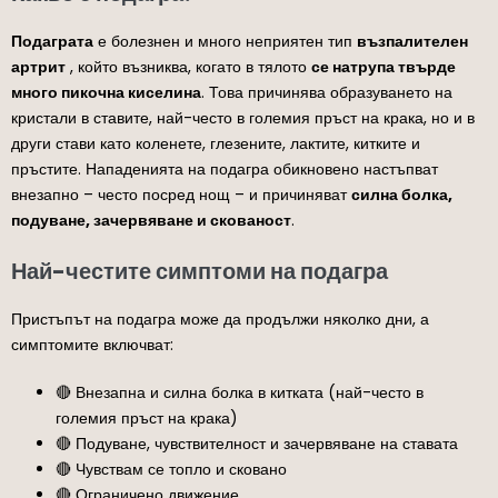
Подаграта
е болезнен и много неприятен тип
възпалителен
артрит
, който възниква, когато в тялото
се натрупа твърде
много пикочна киселина
. Това причинява образуването на
кристали в ставите, най-често в големия пръст на крака, но и в
други стави като коленете, глезените, лактите, китките и
пръстите. Нападенията на подагра обикновено настъпват
внезапно – често посред нощ – и причиняват
силна болка,
подуване, зачервяване и скованост
.
Най-честите симптоми на подагра
Пристъпът на подагра може да продължи няколко дни, а
симптомите включват:
🔴 Внезапна и силна болка в китката (най-често в
големия пръст на крака)
🔴 Подуване, чувствителност и зачервяване на ставата
🔴 Чувствам се топло и сковано
🔴 Ограничено движение