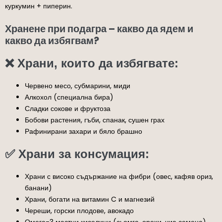
куркумин + пиперин.
Хранене при подагра – какво да ядем и
какво да избягвам?
❌ Храни, които да избягвате:
Червено месо, субмарини, миди
Алкохол (специална бира)
Сладки сокове и фруктоза
Бобови растения, гъби, спанак, сушен грах
Рафинирани захари и бяло брашно
✅ Храни за консумация:
Храни с високо съдържание на фибри (овес, кафяв ориз,
банани)
Храни, богати на витамин C и магнезий
Череши, горски плодове, авокадо
Омега-3 мастни киселини (сьомга, орехи, чиа семена)