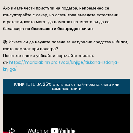
Ако имате чести пристъпи на подагра, непременно се
консултирайте с лекар, но освен това въведете естествени
стратегии, които могат да помогнат на тялото ви да се
балансира
по безопасен и безвреден начин
.
📚 Искате ли да научите повече за натурални средства и билки,
които помагат при подагра?
Посетете нашия уебсайт и поръчайте книгата:
👉
https://mariolab.hr/proizvodi/knjige/tiskana-izdanja-
knjiga/
КЛИКНЕТЕ ЗА 25% отстъпка от най-новата книга или
комплект книги