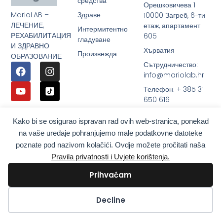
средства
Орешковичева 1
MarioLAB –
Здраве
10000 Загреб, 6-ти
ЛЕЧЕНИЕ,
етаж, апартамент
Интермитентно
РЕХАБИЛИТАЦИЯ
605
гладуване
И ЗДРАВНО
Хърватия
Произвежда
ОБРАЗОВАНИЕ
Сътрудничество:
info@mariolab.hr
Телефон: + 385 31
650 616
Viber / WhatsApp:
Kako bi se osigurao ispravan rad ovih web-stranica, ponekad
+385 98 9179 200
na vaše uređaje pohranjujemo male podatkovne datoteke
poznate pod nazivom kolačići. Ovdje možete pročitati naša
Pravila privatnosti i Uvjete korištenja.
Prihvaćam
Kolačići
Decline