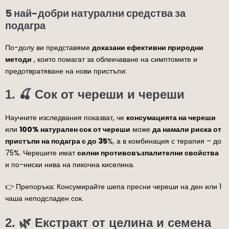
5 най-добри натурални средства за
подагра
По-долу ви представяме
доказани ефективни природни
методи
, които помагат за облекчаване на симптомите и
предотвратяване на нови пристъпи:
1. 🍒 Сок от череши и череши
Научните изследвания показват, че
консумацията на череши
или
100% натурален сок от череши
може
да намали риска от
пристъпи на подагра с до 35
%, а в комбинация с терапия – до
75%. Черешите имат
силни противовъзпалителни свойства
и по-ниски нива на пикочна киселина.
👉 Препоръка: Консумирайте шепа пресни череши на ден или 1
чаша неподсладен сок.
2. 🌿 Екстракт от целина и семена