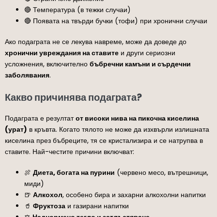
🔴 Температура (в тежки случаи)
🔴 Появата на твърди бучки (тофи) при хронични случаи
Ако подаграта не се лекува навреме, може да доведе до
хронични увреждания на ставите
и други сериозни
усложнения, включително
бъбречни камъни и сърдечни
заболявания
.
Какво причинява подаграта?
Подаграта е резултат
от високи нива на пикочна киселина
(урат)
в кръвта. Когато тялото не може да изхвърли излишната
киселина през бъбреците, тя се кристализира и се натрупва в
ставите. Най-честите причини включват:
🍖
Диета, богата на пурини
(червено месо, вътрешници,
миди)
🍺
Алкохол
, особено бира и захарни алкохолни напитки
🥤
Фруктоза
и газирани напитки
⚖️
Наднормено тегло и затлъстяване