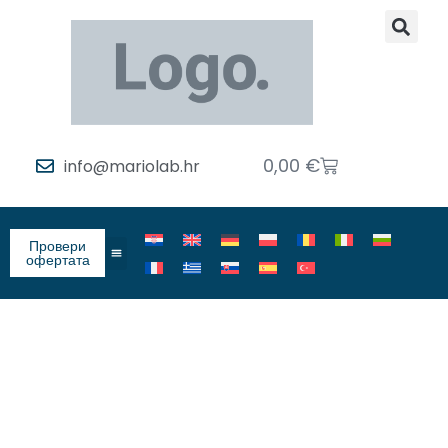
0,00
€
info@mariolab.hr
Провери
офертата