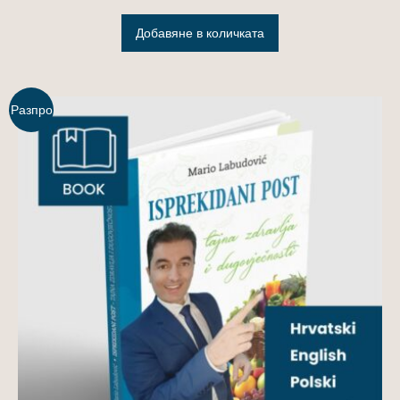
Добавяне в количката
Разпро
дажба!