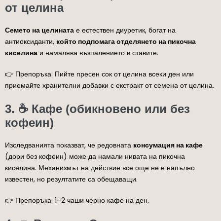
от целина
Семето на целината
е естествен диуретик, богат на
антиоксиданти,
който подпомага отделянето на пикочна
киселина
и намалява възпалението в ставите.
👉 Препоръка: Пийте пресен сок от целина всеки ден или
приемайте хранителни добавки с екстракт от семена от целина.
3. ☕ Кафе (обикновено или без
кофеин)
Изследванията показват, че редовната
консумация на кафе
(дори без кофеин) може да намали нивата на пикочна
киселина. Механизмът на действие все още не е напълно
известен, но резултатите са обещаващи.
👉 Препоръка: 1–2 чаши черно кафе на ден.