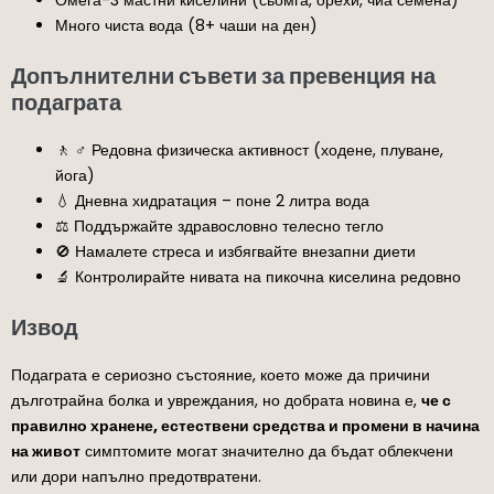
Много чиста вода (8+ чаши на ден)
Допълнителни съвети за превенция на
подаграта
🚶 ♂️ Редовна физическа активност (ходене, плуване,
йога)
💧 Дневна хидратация – поне 2 литра вода
⚖️ Поддържайте здравословно телесно тегло
🚫 Намалете стреса и избягвайте внезапни диети
🔬 Контролирайте нивата на пикочна киселина редовно
Извод
Подаграта е сериозно състояние, което може да причини
дълготрайна болка и увреждания, но добрата новина е,
че с
правилно хранене, естествени средства и промени в начина
на живот
симптомите могат значително да бъдат облекчени
или дори напълно предотвратени.