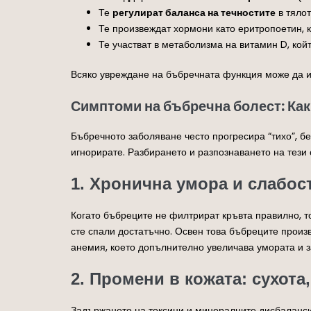
Те
регулират баланса на течностите
в тялот
Те произвеждат хормони като еритропоетин, к
Те участват в метаболизма на витамин D, койт
Всяко увреждане на бъбречната функция може да и
Симптоми на бъбречна болест: Как
Бъбречното заболяване често прогресира “тихо”, бе
игнорирате. Разбирането и разпознаването на тези
1. Хронична умора и слабос
Когато бъбреците не филтрират кръвта правилно, т
сте спали достатъчно. Освен това бъбреците произ
анемия, което допълнително увеличава умората и з
2. Промени в кожата: сухот
Задържането на токсини и минералните дисбаланси