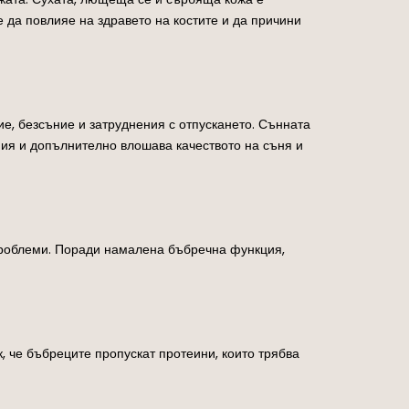
да повлияе на здравето на костите и да причини
е, безсъние и затруднения с отпускането. Сънната
ния и допълнително влошава качеството на съня и
проблеми. Поради намалена бъбречна функция,
, че бъбреците пропускат протеини, които трябва