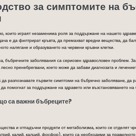
дство за симптомите на б
я
о, които играят незаменима роля за поддържане на нашето здраве 
дача е да филтрират кръвта, да премахват вредни вещества, да бал
ното налягане и образуването на червени кръвни клетки.
ма, бъбречните заболявания са сериозен здравословен проблем. З
 лесно пренебрегвани, което може да забави диагнозата и лечение
ак да разпознавате първите симптоми на бъбречно заболяване, да 
т да помогнат за поддържане на здравето или възстановяването на
ащо са важни бъбреците?
щества и отпадъчни продукти от метаболизма, които се отделят чр
трий, калий, калций, фосфор), които са необходими за правилното