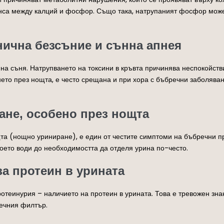
нса между калций и фосфор. Също така, натрупаният фосфор може 
нична безсъние и сънна апнея
 съня. Натрупването на токсини в кръвта причинява неспокойстви
нето през нощта, е често срещана и при хора с бъбречни заболява
ане, особено през нощта
та (нощно уриниране), е един от честите симптоми на бъбречни 
което води до необходимостта да отделя урина по-често.
за протеин в урината
теинурия – наличието на протеин в урината. Това е тревожен знак
речния филтър.