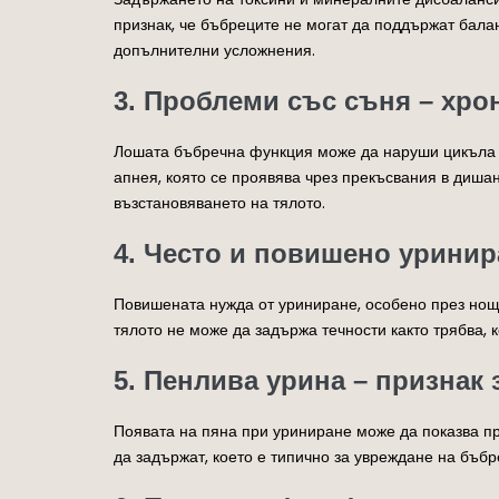
признак, че бъбреците не могат да поддържат бала
допълнителни усложнения.
3. Проблеми със съня – хро
Лошата бъбречна функция може да наруши цикъла на
апнея, която се проявява чрез прекъсвания в диша
възстановяването на тялото.
4. Често и повишено уринир
Повишената нужда от уриниране, особено през нощ
тялото не може да задържа течности както трябва, 
5. Пенлива урина – признак 
Появата на пяна при уриниране може да показва про
да задържат, което е типично за увреждане на бъб