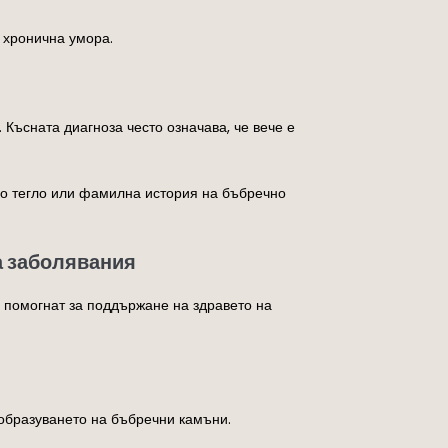
и хронична умора.
Късната диагноза често означава, че вече е
но тегло или фамилна история на бъбречно
а заболявания
 помогнат за поддържане на здравето на
 образуването на бъбречни камъни.