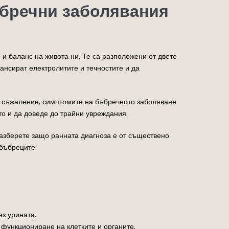
ъбречни заболявания
и баланс на живота ни. Те са разположени от двете
ансират електролитите и течностите и да
а съжаление, симптомите на бъбречното заболяване
то и да доведе до трайни увреждания.
разберете защо ранната диагноза е от съществено
 бъбреците.
ез урината.
 функциониране на клетките и органите.