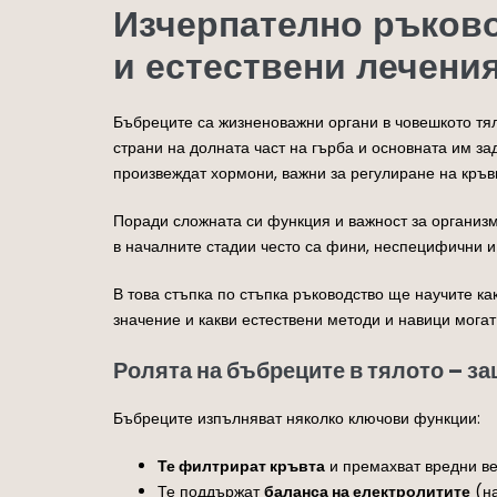
Изчерпателно ръково
и естествени лечени
Бъбреците са жизненоважни органи в човешкото тял
страни на долната част на гърба и основната им за
произвеждат хормони, важни за регулиране на кръв
Поради сложната си функция и важност за организ
в началните стадии често са фини, неспецифични и
В това стъпка по стъпка ръководство ще научите к
значение и какви естествени методи и навици мога
Ролята на бъбреците в тялото – з
Бъбреците изпълняват няколко ключови функции:
Те филтрират кръвта
и премахват вредни ве
Те поддържат
баланса на електролитите
(на