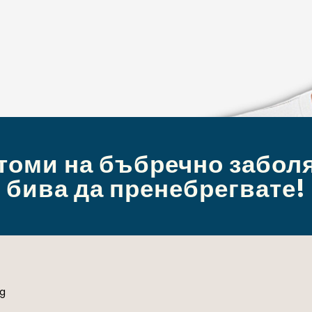
оми на бъбречно заболя
бива да пренебрегвате!
g