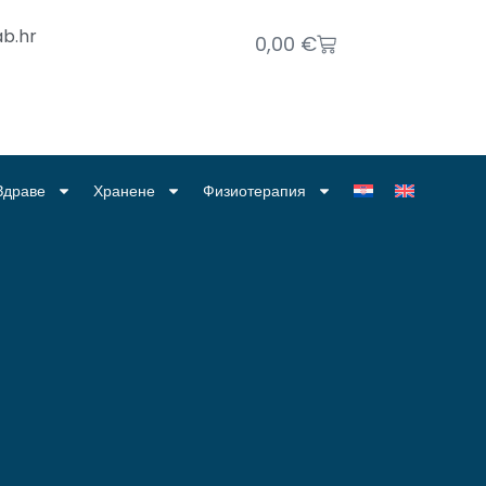
b.hr
0,00
€
Здраве
Хранене
Физиотерапия