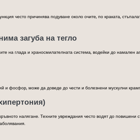
кция често причинява подуване около очите, по краката, стъпалат
нима загуба на тегло
те на глада и храносмилателната система, водейки до намален апе
ий и фосфор, може да доведе до чести и болезнени мускулни крампи
(хипертония)
кръвното налягане. Техните увреждания често водят до повишени 
заболявания.