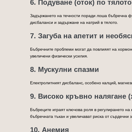
6. Подуване (оток) по тялото
Задържането на течности поради лоша бъбречна фун
дисбаланси и задържане на натрий в тялото.
7. Загуба на апетит и необяс
Бъбречните проблеми могат да повлияят на хормони
увеличени физически усилия.
8. Мускулни спазми
Електролитният дисбаланс, особено калций, магнез
9. Високо кръвно налягане 
Бъбреците играят ключова роля в регулирането на 
бъбречната тъкан и увеличават риска от сърдечни 
10. Анемия