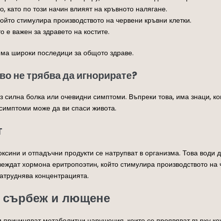
о, като по този начин влияят на кръвното налягане.
ойто стимулира производството на червени кръвни клетки.
о е важен за здравето на костите.
ма широки последици за общото здраве.
во не трябва да игнорирате?
з силна болка или очевидни симптоми. Въпреки това, има знаци, ко
 симптоми може да ви спаси живота.
т
оксини и отпадъчни продукти се натрупват в организма. Това води 
веждат хормона еритропоэтин, който стимулира производството на ч
атруднява концентрацията.
а, сърбеж и лющене
 причиняват метаболитни нарушения, които се проявяват върху ко