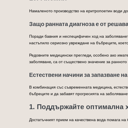
Намаленото производство на еритропоетин води до с
Защо ранната диагноза е от решав
Поради бавния и неспецифичен ход на заболяването
настъпило сериозно увреждане на бъбреците, коет
Редовните медицински прегледи, особено ако имате
заболяване, са от съществено значение за ранното 
Естествени начини за запазване н
В комбинация със съвременната медицина, естестве
бъбреците и да забавят прогресията на заболяване
1. Поддържайте оптимална 
Достатъчният прием на качествена вода помага на