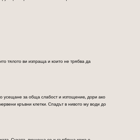
ито тялото ви изпраща и които не трябва да
до усещане за обща слабост и изтощение, дори ако
ервени кръвни клетки. Спадът в нивото му води до
жата. Сухата, лющеща се и сърбяща кожа е