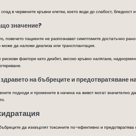
пад в червените кръвни клетки, което води до слабост, бледност 
ащо значение?
, повечето пациенти не разпознават симптомите достатъчно рано. 
о може да наложи диализа или трансплантация.
 рискови фактори като диабет, високо кръвно налягане, наднорме
откриване.
а здравето на бъбреците и предотвратяване н
ните подходи и промените в начина на живот могат значително да
то.
хидратация
 бъбреците да изхвърлят токсините по-ефективно и предотвратява