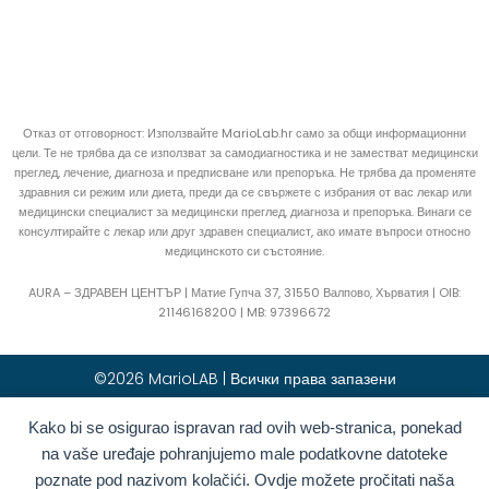
Отказ от отговорност: Използвайте MarioLab.hr само за общи информационни
цели. Те не трябва да се използват за самодиагностика и не заместват медицински
преглед, лечение, диагноза и предписване или препоръка. Не трябва да променяте
здравния си режим или диета, преди да се свържете с избрания от вас лекар или
медицински специалист за медицински преглед, диагноза и препоръка. Винаги се
консултирайте с лекар или друг здравен специалист, ако имате въпроси относно
медицинското си състояние.
AURA – ЗДРАВЕН ЦЕНТЪР | Матие Гупча 37, 31550 Валпово, Хърватия |
OIB:
21146168200 |
MB:
97396672
©2026 MarioLAB | Всички права запазени
Kako bi se osigurao ispravan rad ovih web-stranica, ponekad
Hrvatski
(
Хърватски
)
English
(
Английски
)
na vaše uređaje pohranjujemo male podatkovne datoteke
Deutsch
(
Немски
)
Polski
(
Полски
)
poznate pod nazivom kolačići. Ovdje možete pročitati naša