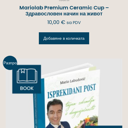
Mariolab Premium Ceramic Cup –
Здравословен начин на живот
10,00
€
sa PDV
Добавяне в количката
Разпро
дажба!