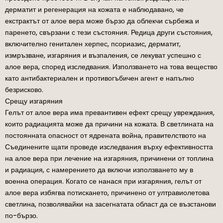
дерматит и регенерация на кожата е наблюдавано, че
екстрактът от алое вера може бързо да облекчи сърбежа и
паренето, свързани с тези състояния. Редица други състояния,
включително генитален херпес, псориазис, дерматит,
измръзване, изгаряния и възпаления, се лекуват успешно с
алое вера, според изследвания. Използването на това вещество
като антибактериален и противогъбичен агент е напълно
безрисково.
Срещу изгаряния
Гелът от алое вера има превантивен ефект срещу увреждания,
които радиацията може да причини на кожата. В светлината на
постоянната опасност от ядрената война, правителството на
Съединените щати проведе изследвания върху ефективността
на алое вера при лечение на изгаряния, причинени от топлина
и радиация, с намерението да включи използването му в
военна операция. Когато се нанася при изгаряния, гелът от
алое вера избягва потискането, причинено от ултравиолетова
светлина, позволявайки на засегнатата област да се възстанови
по-бързо.