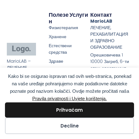
Полезе
Услуги
Контакт
Н
MarioLAB
Физиотерапия
ЛЕЧЕНИЕ,
РЕХАБИЛИТАЦИЯ
Хранене
И ЗДРАВНО
Естествени
ОБРАЗОВАНИЕ
средства
Орешковичева 1
MarioLAB –
Здраве
10000 Загреб, 6-ти
ЛЕЧЕНИЕ,
етаж, апартамент
Интермитентно
РЕХАБИЛИТАЦИЯ
605
Kako bi se osigurao ispravan rad ovih web-stranica, ponekad
гладуване
И ЗДРАВНО
Хърватия
na vaše uređaje pohranjujemo male podatkovne datoteke
Произвежда
ОБРАЗОВАНИЕ
poznate pod nazivom kolačići. Ovdje možete pročitati naša
Сътрудничество:
Pravila privatnosti i Uvjete korištenja.
info@mariolab.hr
Телефон: + 385 31
Prihvaćam
650 616
Viber / WhatsApp:
Kolačići
Decline
+385 98 9179 200