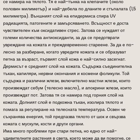
се намира на тялото. Тя е най-тънка на клепачите (около
половин милиметър) и най-дебела по дланите и стъпалата (1,5
милиметра). Външният слой на епидермиса спира UV
радиацията, патогените и замърсяването. Всъщност е доста
чувствителен към оксидативен стрес. Затова се нуждаят от
големи количества антиоксиданти, за да се предотврати
увреждане на кожата и преждевременно стареене. За да е по-
лесно за разбиране, когато увредите кожата и се образуват
петна за възраст, първият слой кожа е най-силно засегнат.
Дермисът е средният слой на кожата. Съдържа съединителна
тъкан, капиляри, нервни окончания и космени фоликули. Той
съдържа и различни жлези, включително мастни жлези, които
произвеждат себум (телесно масло), и апокрини жлези, които
произвеждат пот. Затова тя се намира под горния слой на
кожата. Долният слой е подкожна тъкан, изолира тялото и
помага за регулиране на телесната температура. Освен че
съхранява енергия, той предпазва тялото от шок и свързва
кожата с мускули, кости и други органи.
Има много проблеми при стари петна, но едно от най-
удивителните растения в света, което може да ви помогне, се