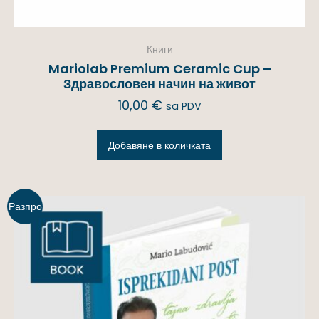
Книги
Mariolab Premium Ceramic Cup –
Здравословен начин на живот
10,00
€
sa PDV
Добавяне в количката
Разпро
дажба!