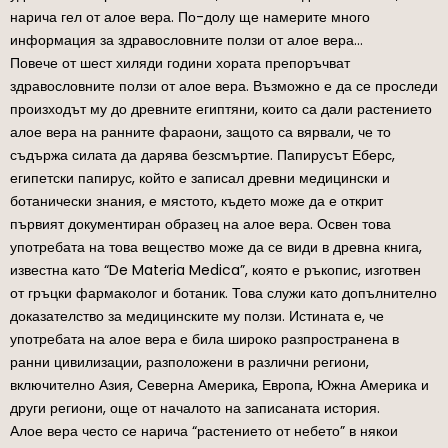
нарича гел от алое вера. По-долу ще намерите много
информация за здравословните ползи от алое вера…
Повече от шест хиляди години хората препоръчват
здравословните ползи от алое вера. Възможно е да се проследи
произходът му до древните египтяни, които са дали растението
алое вера на ранните фараони, защото са вярвали, че то
съдържа силата да дарява безсмъртие. Папирусът Еберс,
египетски папирус, който е записал древни медицински и
ботанически знания, е мястото, където може да е открит
първият документиран образец на алое вера. Освен това
употребата на това вещество може да се види в древна книга,
известна като “De Materia Medica”, която е ръкопис, изготвен
от гръцки фармаколог и ботаник. Това служи като допълнително
доказателство за медицинските му ползи. Истината е, че
употребата на алое вера е била широко разпространена в
ранни цивилизации, разположени в различни региони,
включително Азия, Северна Америка, Европа, Южна Америка и
други региони, още от началото на записаната история.
Алое вера често се нарича “растението от небето” в някои