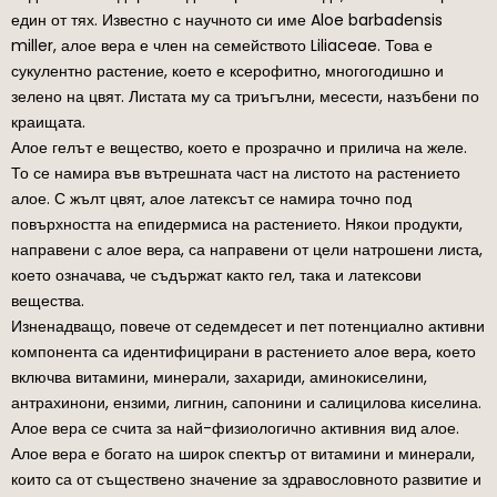
един от тях. Известно с научното си име Aloe barbadensis
miller, алое вера е член на семейството Liliaceae. Това е
сукулентно растение, което е ксерофитно, многогодишно и
зелено на цвят. Листата му са триъгълни, месести, назъбени по
краищата.
Алое гелът е вещество, което е прозрачно и прилича на желе.
То се намира във вътрешната част на листото на растението
алое. С жълт цвят, алое латексът се намира точно под
повърхността на епидермиса на растението. Някои продукти,
направени с алое вера, са направени от цели натрошени листа,
което означава, че съдържат както гел, така и латексови
вещества.
Изненадващо, повече от седемдесет и пет потенциално активни
компонента са идентифицирани в растението алое вера, което
включва витамини, минерали, захариди, аминокиселини,
антрахинони, ензими, лигнин, сапонини и салицилова киселина.
Алое вера се счита за най-физиологично активния вид алое.
Алое вера е богато на широк спектър от витамини и минерали,
които са от съществено значение за здравословното развитие и