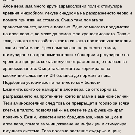
Алое вера има много други здравословни ползи: стимулира
чревния микробиом, лекува синдрома на раздразненото черво и
помага при язви на стомаха. Също така помага за
храносмилането, което е полезно. Едно от многото предимства
на алое вера е, че може да помогне за храносмилането. Това е
така, защото има свойства, които са както противовъзпалителни,
така и слабителни. Чрез намаляване на растежа на мая,
стимулиране на храносмилателните бактерии и регулиране на
чревните процеси, сокът, получен от растението, е полезен за
храносмилането. Също така помага за коригиране на
киселинно-алкалния и pH баланса до нормални нива.
Подобрява устойчивостта на тялото към болести
Ензимите, които се намират в алое вера, са отговорни за
разграждането на протеините, които влагаме в аминокиселини.
Тези аминокиселини след това се превръщат в гориво за всяка
клетка в тялото, позволявайки на клетките да функционират
правилно. Ензим, известен като брадикиназа, намиращ се в
алое вера, помага за унищожаване на инфекции и стимулира
имунната система. Това полезно растение съдържа и цинк,