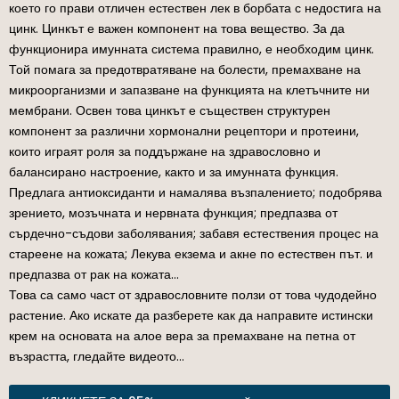
което го прави отличен естествен лек в борбата с недостига на
цинк. Цинкът е важен компонент на това вещество. За да
функционира имунната система правилно, е необходим цинк.
Той помага за предотвратяване на болести, премахване на
микроорганизми и запазване на функцията на клетъчните ни
мембрани. Освен това цинкът е съществен структурен
компонент за различни хормонални рецептори и протеини,
които играят роля за поддържане на здравословно и
балансирано настроение, както и за имунната функция.
Предлага антиоксиданти и намалява възпалението; подобрява
зрението, мозъчната и нервната функция; предпазва от
сърдечно-съдови заболявания; забавя естествения процес на
стареене на кожата; Лекува екзема и акне по естествен път. и
предпазва от рак на кожата…
Това са само част от здравословните ползи от това чудодейно
растение. Ако искате да разберете как да направите истински
крем на основата на алое вера за премахване на петна от
възрастта, гледайте видеото…