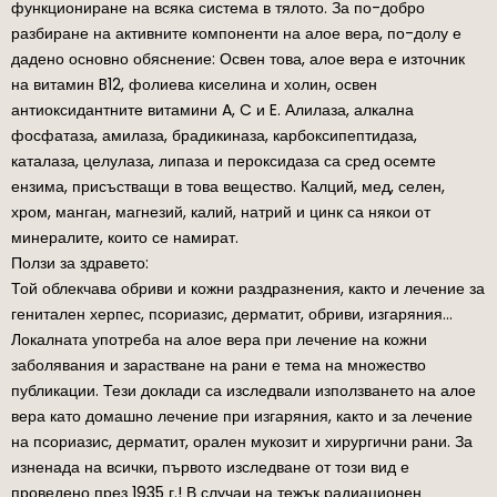
функциониране на всяка система в тялото. За по-добро
разбиране на активните компоненти на алое вера, по-долу е
дадено основно обяснение: Освен това, алое вера е източник
на витамин B12, фолиева киселина и холин, освен
антиоксидантните витамини A, C и E. Алилаза, алкална
фосфатаза, амилаза, брадикиназа, карбоксипептидаза,
каталаза, целулаза, липаза и пероксидаза са сред осемте
ензима, присъстващи в това вещество. Калций, мед, селен,
хром, манган, магнезий, калий, натрий и цинк са някои от
минералите, които се намират.
Ползи за здравето:
Той облекчава обриви и кожни раздразнения, както и лечение за
генитален херпес, псориазис, дерматит, обриви, изгаряния…
Локалната употреба на алое вера при лечение на кожни
заболявания и зарастване на рани е тема на множество
публикации. Тези доклади са изследвали използването на алое
вера като домашно лечение при изгаряния, както и за лечение
на псориазис, дерматит, орален мукозит и хирургични рани. За
изненада на всички, първото изследване от този вид е
проведено през 1935 г.! В случаи на тежък радиационен