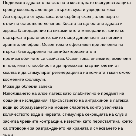
Подпомага здравето на скалпа и косата, като осигурява защита
срещу косопад, алопеция, пърхот, суха и увредена коса
Ако страдате от суха коса или сърбящ скалп, алое вера е
отлично естествено лечение. Косата ви ще остане здрава и
здрава благодарение на витамините и минералите, които се
съдържат в растението, които също допринасят за неговия
хранителен ефект. Освен това е ефективен при лечение на
пърхот благодарение на антибактериалните и
противогъбичните си свойства. Освен това, ензимите, включени
в гела, имат способността да премахват мъртви клетки от
скалпа и да стимулират регенерацията на кожната тъкан около
космените фоликули.
Може да облекчи запека
Използването на алое латекс като слабително е предмет на
обширни изследвания. Присъствието на антрахинон в латекса
води до образуването на мощен слабител, който увеличава
количеството вода в червата, стимулира секрецията на слуз и
засилва чревните контракции, известни като перисталтика, които
са отговорни за разграждането на храната и смесването на
хими.