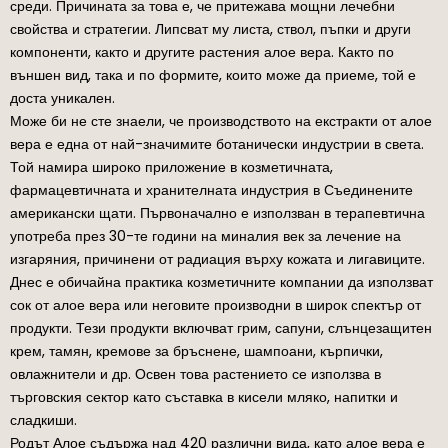
среди. Причината за това е, че притежава мощни лечебни
свойства и стратегии. Липсват му листа, ствол, пъпки и други
компоненти, както и другите растения алое вера. Както по
външен вид, така и по формите, които може да приеме, той е
доста уникален.
Може би не сте знаели, че производството на екстракти от алое
вера е една от най-значимите ботанически индустрии в света.
Той намира широко приложение в козметичната,
фармацевтичната и хранителната индустрия в Съединените
американски щати. Първоначално е използван в терапевтична
употреба през 30-те години на миналия век за лечение на
изгаряния, причинени от радиация върху кожата и лигавиците.
Днес е обичайна практика козметичните компании да използват
сок от алое вера или неговите производни в широк спектър от
продукти. Тези продукти включват грим, сапуни, слънцезащитен
крем, тамян, кремове за бръснене, шампоани, кърпички,
овлажнители и др. Освен това растението се използва в
търговския сектор като съставка в кисели мляко, напитки и
сладкиши.
Родът Алое съдържа над 420 различни вида, като алое вера е