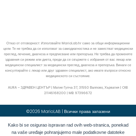
Отказ от отговорност: Използвайте MarioLab.hr само за общи информационни
цели. Те не трябва да се използват за самодиагностика и не заместват медицински
преглед, лечение, диагноза и предписване или препоръка. Не трябва да променяте
здравния си режим или диета, преди да се свържете с избрания от вас лекар или
медицински специалист за медицински преглед, диагноза и препоръка. Винаги се
консултирайте с лекар или друг здравен специалист, ако имате въпроси относно
медицинското си състояние.
AURA – ЗДРАВЕН ЦЕНТЪР | Матие Гупча 37, 31550 Валпово, Хърватия |
OIB:
21146168200 |
MB:
97396672
©2026 MarioLAB | Всички права запазени
Kako bi se osigurao ispravan rad ovih web-stranica, ponekad
Hrvatski
(
Хърватски
)
English
(
Английски
)
na vaše uređaje pohranjujemo male podatkovne datoteke
Deutsch
(
Немски
)
Polski
(
Полски
)