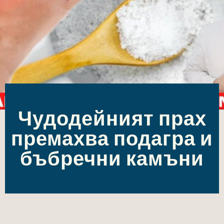
Чудодейният прах
премахва подагра и
бъбречни камъни