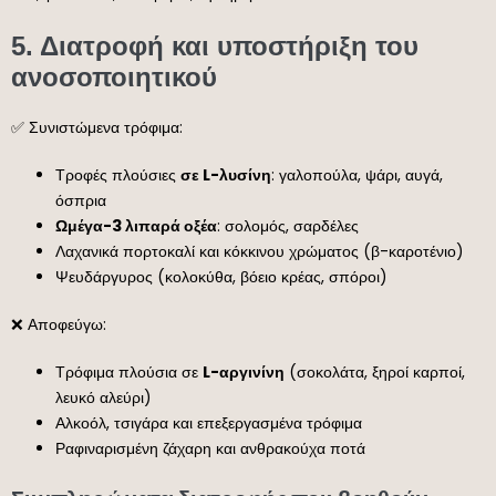
5.
Διατροφή και υποστήριξη του
ανοσοποιητικού
✅ Συνιστώμενα τρόφιμα:
Τροφές πλούσιες
σε L-λυσίνη
: γαλοπούλα, ψάρι, αυγά,
όσπρια
Ωμέγα-3 λιπαρά οξέα
: σολομός, σαρδέλες
Λαχανικά πορτοκαλί και κόκκινου χρώματος (β-καροτένιο)
Ψευδάργυρος (κολοκύθα, βόειο κρέας, σπόροι)
❌ Αποφεύγω:
Τρόφιμα πλούσια σε
L-αργινίνη
(σοκολάτα, ξηροί καρποί,
λευκό αλεύρι)
Αλκοόλ, τσιγάρα και επεξεργασμένα τρόφιμα
Ραφιναρισμένη ζάχαρη και ανθρακούχα ποτά