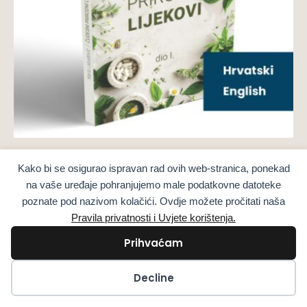
Βιβλια
Kako bi se osigurao ispravan rad ovih web-stranica, ponekad
Θαυματουργές Φυσικές Θεραπείες Μέρος 1
na vaše uređaje pohranjujemo male podatkovne datoteke
ΕΝΤΥΠΟ ΒΙΒΛΙΟ
poznate pod nazivom kolačići. Ovdje možete pročitati naša
38,00
€
sa PDV
Pravila privatnosti i Uvjete korištenja.
Prihvaćam
Επιλογή
Kolačići
Decline