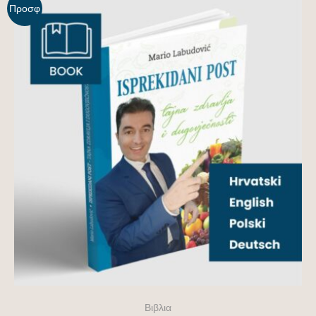
Προσφ
ορά!
Βιβλια