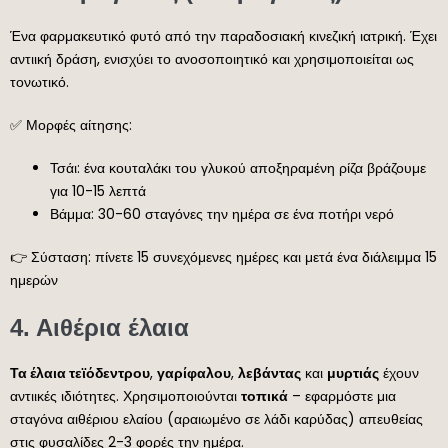
Ένα φαρμακευτικό φυτό από την παραδοσιακή κινεζική ιατρική. Έχει
αντιική δράση, ενισχύει το ανοσοποιητικό και χρησιμοποιείται ως
τονωτικό.
✅ Μορφές αίτησης:
Τσάι: ένα κουταλάκι του γλυκού αποξηραμένη ρίζα βράζουμε
για 10-15 λεπτά
Βάμμα: 30-60 σταγόνες την ημέρα σε ένα ποτήρι νερό
👉 Σύσταση: πίνετε 15 συνεχόμενες ημέρες και μετά ένα διάλειμμα 15
ημερών
4.
Αιθέρια έλαια
Τα έλαια τεϊόδεντρου
,
γαρίφαλου
,
λεβάντας
και
μυρτιάς
έχουν
αντιικές ιδιότητες. Χρησιμοποιούνται
τοπικά
– εφαρμόστε μια
σταγόνα αιθέριου ελαίου (αραιωμένο σε λάδι καρύδας) απευθείας
στις φυσαλίδες 2-3 φορές την ημέρα.