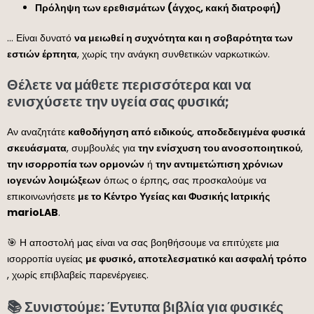
Πρόληψη των ερεθισμάτων (άγχος, κακή διατροφή)
… Είναι δυνατό
να μειωθεί η συχνότητα και η σοβαρότητα των
εστιών έρπητα
, χωρίς την ανάγκη συνθετικών ναρκωτικών.
Θέλετε να μάθετε περισσότερα και να
ενισχύσετε την υγεία σας φυσικά;
Αν αναζητάτε
καθοδήγηση από ειδικούς
,
αποδεδειγμένα φυσικά
σκευάσματα
, συμβουλές για
την ενίσχυση του ανοσοποιητικού
,
την ισορροπία των ορμονών
ή
την αντιμετώπιση χρόνιων
ιογενών λοιμώξεων
όπως ο έρπης, σας προσκαλούμε να
επικοινωνήσετε
με το Κέντρο Υγείας και Φυσικής Ιατρικής
marioLAB
.
🎯 Η αποστολή μας είναι να σας βοηθήσουμε να επιτύχετε μια
ισορροπία υγείας
με φυσικό, αποτελεσματικό και ασφαλή τρόπο
, χωρίς επιβλαβείς παρενέργειες.
📚 Συνιστούμε: Έντυπα βιβλία για φυσικές