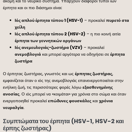
ακόμη και το νευρικό σύστημα. Υπάρχουν διάφοροι τύποι ιών
έρπητα και οι πιο διάσημοι είναι:
Ιός απλού έρπητα τύπου 1 (HSV-1)
– προκαλεί
πυρετό στα
χείλη
Ιός απλού έρπητα τύπου 2 (HSV-2)
– η πιο κοινή αιτία
έρπητα των γεννητικών οργάνων
Ιός ανεμευλογιάς-ζωστήρα (VZV)
– προκαλεί
ανεμοβλογιά
και μπορεί αργότερα να οδηγήσει σε
έρπητα
ζωστήρα
Ο έρπητας ζωστήρας, γνωστός και ως
έρπητας ζωστήρας
,
εμφανίζεται όταν ο ιός της ανεμοβλογιάς επανενεργοποιείται στην
ενήλικη ζωή, τις περισσότερες φορές λόγω
εξασθενημένης
ανοσίας
. Ο ιός μπορεί να «κοιμάται» για χρόνια στο σώμα και όταν
ενεργοποιηθεί προκαλεί
επώδυνες φουσκάλες
και
χρόνια
νευραλγία
.
Συμπτώματα του έρπητα (HSV-1, HSV-2 και
έρπης ζωστήρας)