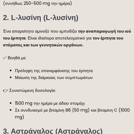
(συνήθως 250–500 mg την ημέρα)
2.
L-λυσίνη (L-λυσίνη)
Ένα απαραίτητο αμινοξύ που εμποδίζει
την αναπαραγωγή του ιού
του έρπητα
. Είναι ιδιαίτερα αποτελεσματικό για
τον έρπητα του
στόματος και των γεννητικών οργάνων.
✅ Βοηθά με:
Πρόληψη της επανεμφάνισης του έρπητα
Μείωση της διάρκειας των συμπτωμάτων
👉 Συνιστώμενη δοσολογία:
1500 mg την ημέρα με άδειο στομάχι
Σε συνδυασμό με βιταμίνη Β6 (50 mg) και βιταμίνη C (1000
mg)
3.
Αστράγαλος (Αστράγαλος)