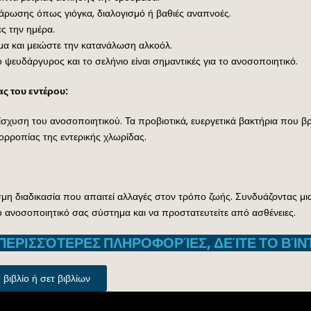
λάρωσης όπως γιόγκα, διαλογισμό ή βαθιές αναπνοές.
ς την ημέρα.
α και μειώστε την κατανάλωση αλκοόλ.
ο ψευδάργυρος και το σελήνιο είναι σημαντικές για το ανοσοποιητικό.
ς του εντέρου:
ίσχυση του ανοσοποιητικού. Τα προβιοτικά, ευεργετικά βακτήρια που βρ
ορροπίας της εντερικής χλωρίδας.
μη διαδικασία που απαιτεί αλλαγές στον τρόπο ζωής. Συνδυάζοντας μια 
το ανοσοποιητικό σας σύστημα και να προστατευτείτε από ασθένειες.
 ΠΕΡΙΣΣΌΤΕΡΕΣ ΠΛΗΡΟΦΟΡΊΕΣ, ΔΕΊΤΕ ΤΟ ΒΊΝ
ιβλίο ή σετ βιβλίων