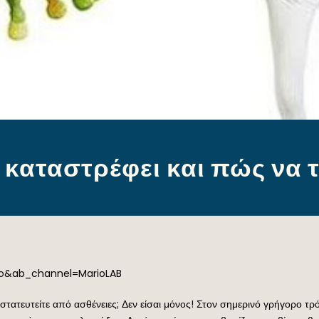
ο καταστρέφει και πώς να 
o&ab_channel=MarioLAB
οστατευτείτε από ασθένειες; Δεν είσαι μόνος! Στον σημερινό γρήγορο τ