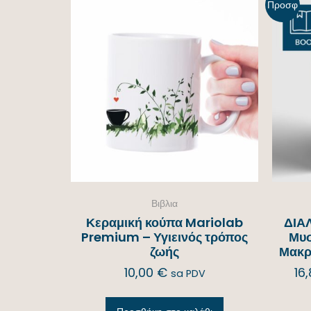
Προσφ
ορά!
Βιβλια
Κεραμική κούπα Mariolab
ΔΙΑ
Premium – Υγιεινός τρόπος
Μυσ
ζωής
Μακρ
10,00
€
16
sa PDV