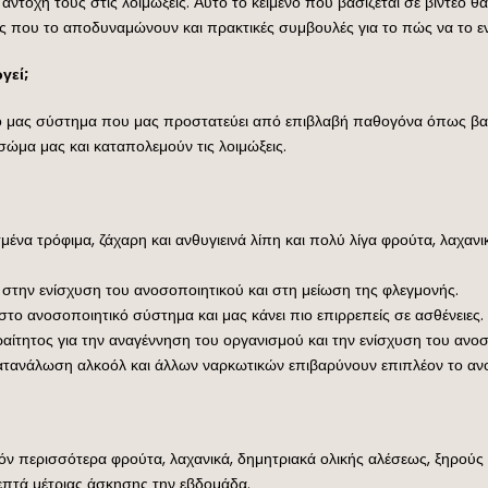
 αντοχή τους στις λοιμώξεις. Αυτό το κείμενο που βασίζεται σε βίντεο 
ς που το αποδυναμώνουν και πρακτικές συμβουλές για το πώς να το εν
γεί;
κό μας σύστημα που μας προστατεύει από επιβλαβή παθογόνα όπως βακτ
ώμα μας και καταπολεμούν τις λοιμώξεις.
να τρόφιμα, ζάχαρη και ανθυγιεινά λίπη και πολύ λίγα φρούτα, λαχαν
στην ενίσχυση του ανοσοποιητικού και στη μείωση της φλεγμονής.
στο ανοσοποιητικό σύστημα και μας κάνει πιο επιρρεπείς σε ασθένειες.
ραίτητος για την αναγέννηση του οργανισμού και την ενίσχυση του ανο
ατανάλωση αλκοόλ και άλλων ναρκωτικών επιβαρύνουν επιπλέον το αν
ν περισσότερα φρούτα, λαχανικά, δημητριακά ολικής αλέσεως, ξηρούς
επτά μέτριας άσκησης την εβδομάδα.