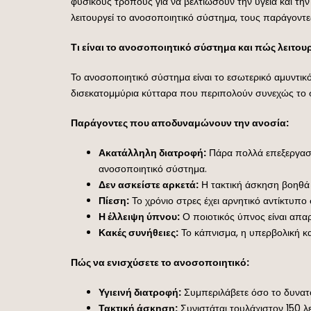
φυσικούς τρόπους για να βελτιώσουν την υγεία και την
λειτουργεί το ανοσοποιητικό σύστημα, τους παράγοντε
Τι είναι το ανοσοποιητικό σύστημα και πώς λειτουρ
Το ανοσοποιητικό σύστημα είναι το εσωτερικό αμυντι
δισεκατομμύρια κύτταρα που περιπολούν συνεχώς το σ
Παράγοντες που αποδυναμώνουν την ανοσία:
Ακατάλληλη διατροφή:
Πάρα πολλά επεξεργασμέ
ανοσοποιητικό σύστημα.
Δεν ασκείστε αρκετά:
Η τακτική άσκηση βοηθά 
Πίεση:
Το χρόνιο στρες έχει αρνητικό αντίκτυπο 
Η έλλειψη ύπνου:
Ο ποιοτικός ύπνος είναι απα
Κακές συνήθειες:
Το κάπνισμα, η υπερβολική κ
Πώς να ενισχύσετε το ανοσοποιητικό:
Υγιεινή διατροφή:
Συμπεριλάβετε όσο το δυνατό
Τακτική άσκηση:
Συνιστάται τουλάχιστον 150 λ