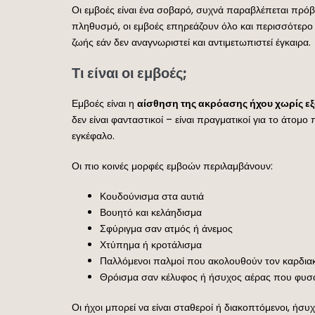
Οι εμβοές είναι ένα σοβαρό, συχνά παραβλέπεται πρόβλ
πληθυσμό, οι εμβοές επηρεάζουν όλο και περισσότερο τ
ζωής εάν δεν αναγνωριστεί και αντιμετωπιστεί έγκαιρα.
Τι είναι οι εμβοές;
Εμβοές είναι η
αίσθηση της ακρόασης ήχου χωρίς ε
δεν είναι φανταστικοί – είναι πραγματικοί για το άτομ
εγκέφαλο.
Οι πιο κοινές μορφές εμβοών περιλαμβάνουν:
Κουδούνισμα στα αυτιά
Βουητό και κελάηδισμα
Σφύριγμα σαν ατμός ή άνεμος
Χτύπημα ή κροτάλισμα
Παλλόμενοι παλμοί που ακολουθούν τον καρδια
Θρόισμα σαν κέλυφος ή ήσυχος αέρας που φυσά
Οι ήχοι μπορεί να είναι σταθεροί ή διακοπτόμενοι, ήσυχ