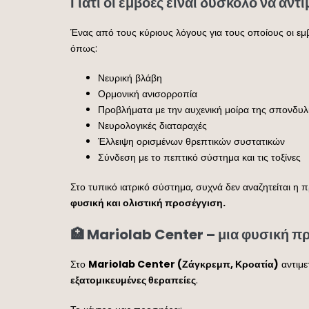
Γιατί οι εμβοές είναι δύσκολο να αντ
Ένας από τους κύριους λόγους για τους οποίους οι εμ
όπως:
Νευρική βλάβη
Ορμονική ανισορροπία
Προβλήματα με την αυχενική μοίρα της σπονδυλ
Νευρολογικές διαταραχές
Έλλειψη ορισμένων θρεπτικών συστατικών
Σύνδεση με το πεπτικό σύστημα και τις τοξίνες
Στο τυπικό ιατρικό σύστημα, συχνά δεν αναζητείται η 
φυσική και ολιστική προσέγγιση.
🏥 Mariolab Center – μια φυσική πρ
Στο
Mariolab Center (Ζάγκρεμπ, Κροατία)
αντιμε
εξατομικευμένες θεραπείες
.