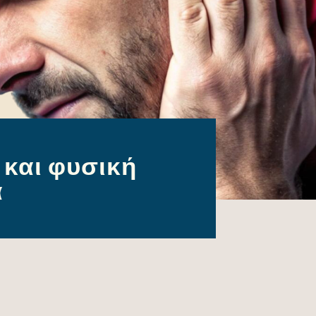
 και φυσική
α