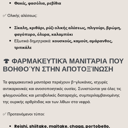
Φακές, φασόλια, ρεβίθια
✅ Ολικής αλέσεως:
Σίκαλη, κριθάρι, ρύζι ολικής αλέσεως, πλιγούρι, βρώμη,
φαγόπυρο, όλυρα, καλαμπόκι
Εξωτικά δημητριακά:
κουσκούς, καμούτ, αμάρανθος,
τριτικάλε
🍄 ΦΑΡΜΑΚΕΥΤΙΚΆ ΜΑΝΙΤΆΡΙΑ ΠΟΥ
ΒΟΗΘΟΎΝ ΣΤΗΝ ΑΠΟΤΟΞΊΝΩΣΗ
Τα φαρμακευτικά μανιτάρια περιέχουν β-γλυκάνες, ισχυρές
αντικαρκινικές και ανοσοποιητικές ουσίες. Συνιστώνται για όλες τις
φλεγμονώδεις και μεταβολικές διαταραχές, συμπεριλαμβανομένης
της ουρικής αρθρίτιδας και των λίθων στα νεφρά.
✅ Προτεινόμενοι τύποι:
Reishi, shiitake, maitake, chaga, portobello,