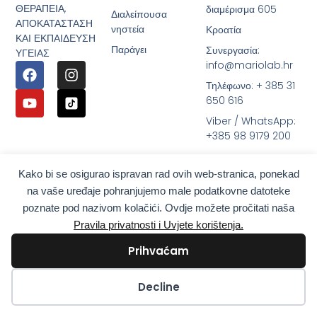
ΘΕΡΑΠΕΙΑ,
διαμέρισμα 605
Διαλείπουσα
ΑΠΟΚΑΤΑΣΤΑΣΗ
νηστεία
Κροατία
ΚΑΙ ΕΚΠΑΙΔΕΥΣΗ
Παράγει
Συνεργασία:
ΥΓΕΙΑΣ
info@mariolab.hr
Τηλέφωνο: + 385 31
650 616
Viber / WhatsApp:
+385 98 9179 200
Kako bi se osigurao ispravan rad ovih web-stranica, ponekad
na vaše uređaje pohranjujemo male podatkovne datoteke
poznate pod nazivom kolačići. Ovdje možete pročitati naša
Pravila privatnosti i Uvjete korištenja.
Prihvaćam
Kolačići
Decline
Αποποίηση ευθύνης: Χρησιμοποιήστε MarioLab.hr μόνο για γενικούς ενημερωτικούς
σκοπούς. Δεν πρέπει να χρησιμοποιούνται για αυτοδιάγνωση και δεν υποκαθιστούν