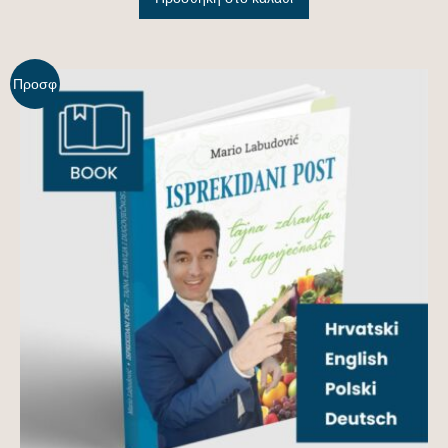
Προσφ
ορά!