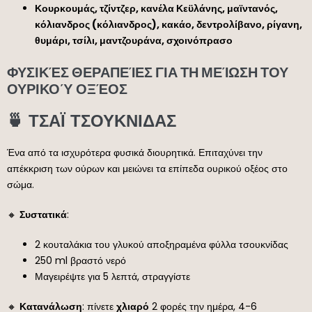
Κουρκουμάς, τζίντζερ, κανέλα Κεϋλάνης, μαϊντανός,
κόλιανδρος (κόλιανδρος), κακάο, δεντρολίβανο, ρίγανη,
θυμάρι, τσίλι, μαντζουράνα, σχοινόπρασο
ΦΥΣΙΚΈΣ ΘΕΡΑΠΕΊΕΣ ΓΙΑ ΤΗ ΜΕΊΩΣΗ ΤΟΥ
ΟΥΡΙΚΟΎ ΟΞΈΟΣ
🍵 ΤΣΑΪ ΤΣΟΥΚΝΙΔΑΣ
Ένα από τα ισχυρότερα φυσικά διουρητικά. Επιταχύνει την
απέκκριση των ούρων και μειώνει τα επίπεδα ουρικού οξέος στο
σώμα.
🔸
Συστατικά
:
2 κουταλάκια του γλυκού αποξηραμένα φύλλα τσουκνίδας
250 ml βραστό νερό
Μαγειρέψτε για 5 λεπτά, στραγγίστε
🔸
Κατανάλωση
: πίνετε
χλιαρό
2 φορές την ημέρα, 4-6