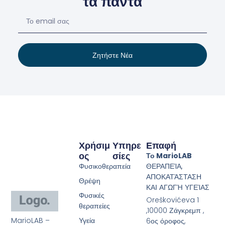
τα πάντα
Ζητήστε Νέα
Χρήσιμ
Υπηρε
Επαφή
Ος
Σίες
Το MarioLAB
Φυσικοθεραπεία
ΘΕΡΑΠΕΊΑ,
ΑΠΟΚΑΤΆΣΤΑΣΗ
Θρέψη
ΚΑΙ ΑΓΩΓΉ ΥΓΕΊΑΣ
Φυσικές
Oreškovićeva 1
θεραπείες
,10000 Ζάγκρεμπ ,
MarioLAB –
Υγεία
6ος όροφος,