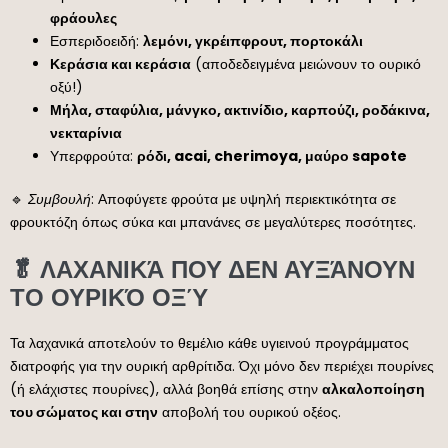
φράουλες
Εσπεριδοειδή:
λεμόνι, γκρέιπφρουτ, πορτοκάλι
Κεράσια και κεράσια
(αποδεδειγμένα μειώνουν το ουρικό
οξύ!)
Μήλα, σταφύλια, μάνγκο, ακτινίδιο, καρπούζι, ροδάκινα,
νεκταρίνια
Υπερφρούτα:
ρόδι, acai, cherimoya, μαύρο sapote
🔹
Συμβουλή
: Αποφύγετε φρούτα με υψηλή περιεκτικότητα σε
φρουκτόζη όπως σύκα και μπανάνες σε μεγαλύτερες ποσότητες.
🥬 ΛΑΧΑΝΙΚΆ ΠΟΥ ΔΕΝ ΑΥΞΆΝΟΥΝ
ΤΟ ΟΥΡΙΚΌ ΟΞΎ
Τα λαχανικά αποτελούν το θεμέλιο κάθε υγιεινού προγράμματος
διατροφής για την ουρική αρθρίτιδα. Όχι μόνο δεν περιέχει πουρίνες
(ή ελάχιστες πουρίνες), αλλά βοηθά επίσης στην
αλκαλοποίηση
του σώματος και στην
αποβολή του ουρικού οξέος.