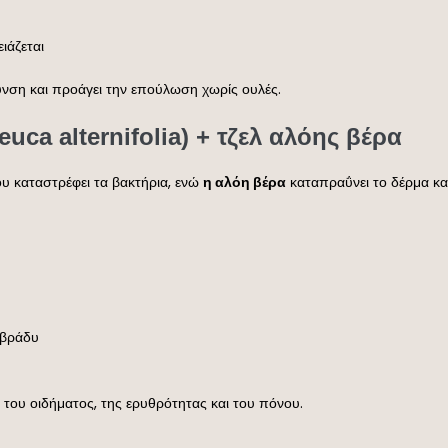
ιάζεται
λυνση και προάγει την επούλωση χωρίς ουλές.
uca alternifolia) + τζελ αλόης βέρα
υ καταστρέφει τα βακτήρια, ενώ
η αλόη βέρα
καταπραΰνει το δέρμα και
 βράδυ
του οιδήματος, της ερυθρότητας και του πόνου.