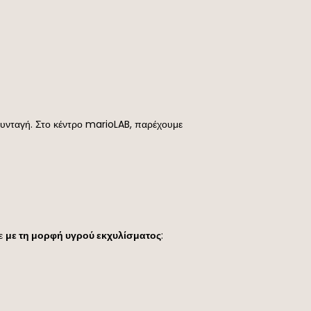
 συνταγή. Στο κέντρο marioLAB, παρέχουμε
τε
με τη μορφή υγρού εκχυλίσματος
: