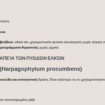
λτίωση
ρονα
 βοήθεια
, ειδικά εάν χρησιμοποιείτε φυσικά σκευάσματα χωρίς ιατρική
προγράμματα θεραπείας
χωρίς χημικά.
ΕΡΑΠΕΊΑ ΤΩΝ ΠΥΩΔΏΝ ΕΛΚΏΝ
(Harpagophytum procumbens)
μονώδη και αντισηπτική
δράση. Είναι καλύτερο να το χρησιμοποιήσε
 σε αποστειρωμένη γάζα