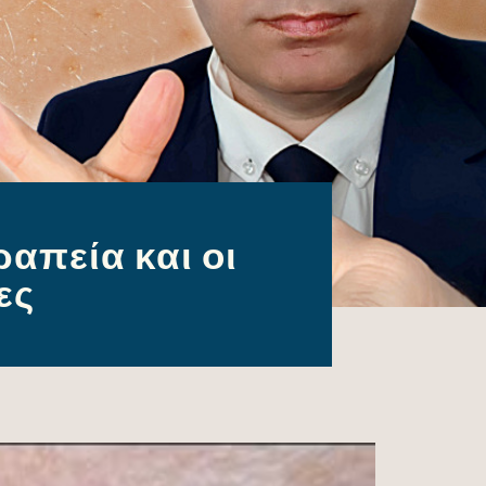
απεία και οι
ες