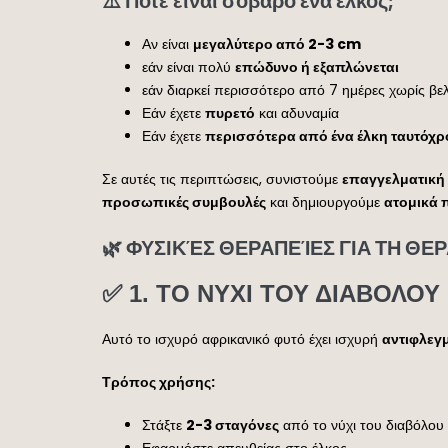
⚠️ Πότε είναι σοβαρό ένα έλκος;
Αν είναι
μεγαλύτερο από 2-3 cm
εάν είναι πολύ
επώδυνο ή εξαπλώνεται
εάν διαρκεί περισσότερο από 7 ημέρες χωρίς βε
Εάν έχετε
πυρετό
και αδυναμία
Εάν έχετε
περισσότερα από ένα έλκη ταυτόχ
Σε αυτές τις περιπτώσεις, συνιστούμε
επαγγελματική
προσωπικές συμβουλές
και δημιουργούμε
ατομικά 
🌿 ΦΥΣΙΚΈΣ ΘΕΡΑΠΕΊΕΣ ΓΙΑ ΤΗ Θ
✅ 1.
ΤΟ ΝΥΧΙ ΤΟΥ ΔΙΑΒΟΛΟΥ 
Αυτό το ισχυρό αφρικανικό φυτό έχει ισχυρή
αντιφλεγ
Τρόπος χρήσης:
Στάξτε
2-3 σταγόνες
από το νύχι του διαβόλου
Εφαρμόστε απευθείας στο έλκος