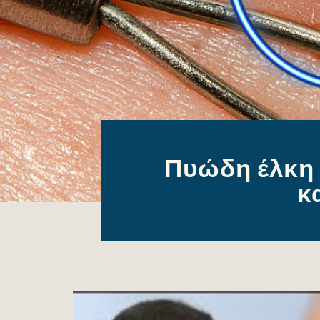
Πυώδη έλκη 
κ