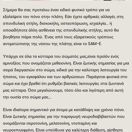
Σήμερα θα σας προτείνω έναν ειδικό φυσικό τρόπο για να
εξαλείψετε τον πόνο στην πλάτη. Εάν έχετε αρθρικές αλλαγές στη
σπονδυλική στήλη, δισκοκήλη, οστεοπόρωση, ισχιαλγία… ή
οποιαδήποτε άλλη ασθένεια της σπονδυλικής στήλης, αυτό θα
βοηθήσει πάρα πολύ. Ένας από τους εξαιρετικούς τρόπους
αντιμετώπισης της νόσου της πλάτης είναι το SAM-E.
Υπάρχει σε όλα τα κύτταρα του σώματός μας,είναι προϊόν ενός
αμινοξέος που ονομάζεται μεθειονίνη. Είναι ζωτικής σημασίας για μια
σειρά διεργασιών στο σώμα, ειδικά για την καλύτερη λειτουργία του
ήπατος, του εγκεφάλου και των αρθρώσεων. Παράγεται φυσικά στο
σώμα και έχει βρεθεί ότι ρυθμίζει βασικές λειτουργίες στα ζωντανά
μας κύτταρα. Όσο μεγαλώνουμε, τόσο όλο και λιγότερη από αυτή
την ουσία στο σώμα μας…
Είναι ιδιαίτερα σημαντικό για άτομα με κατάθλιψη και χρόνιο πόνο.
Είναι ζωτικής σημασίας για την παραγωγή νευροδιαβιβαστών που
ονομάζονται σεροτονίνη, μελατονίνη, ντοπαμίνη και
νευροεπινεφρίνη. Είναι υπεύθυνα για καλύτερη διάθεση, αίσθηση