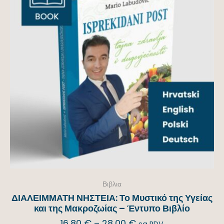
Βιβλια
ΔΙΑΛΕΙΜΜΑΤΗ ΝΗΣΤΕΙΑ: Το Μυστικό της Υγείας
και της Μακροζωίας – Έντυπο Βιβλίο
16,80
€
–
28,00
€
sa PDV