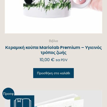
Βιβλια
Κεραμική κούπα Mariolab Premium – Υγιεινός
τρόπος ζωής
10,00
€
sa PDV
Προσθήκη στο καλάθι
Προσφ
ορά!