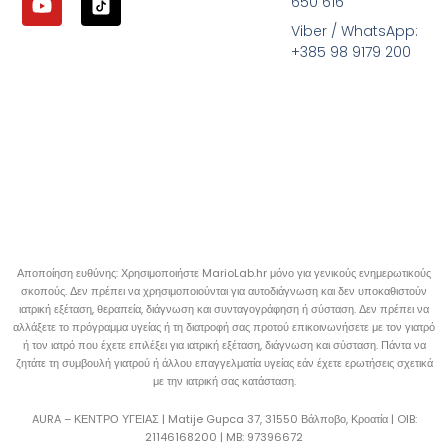
650 616
Viber / WhatsApp:
+385 98 9179 200
Αποποίηση ευθύνης: Χρησιμοποιήστε MarioLab.hr μόνο για γενικούς ενημερωτικούς
σκοπούς. Δεν πρέπει να χρησιμοποιούνται για αυτοδιάγνωση και δεν υποκαθιστούν
ιατρική εξέταση, θεραπεία, διάγνωση και συνταγογράφηση ή σύσταση. Δεν πρέπει να
αλλάξετε το πρόγραμμα υγείας ή τη διατροφή σας προτού επικοινωνήσετε με τον γιατρό
ή τον ιατρό που έχετε επιλέξει για ιατρική εξέταση, διάγνωση και σύσταση. Πάντα να
ζητάτε τη συμβουλή γιατρού ή άλλου επαγγελματία υγείας εάν έχετε ερωτήσεις σχετικά
με την ιατρική σας κατάσταση.
AURA – ΚΕΝΤΡΟ ΥΓΕΙΑΣ | Matije Gupca 37, 31550 Βάλποβο, Κροατία |
OIB:
21146168200 |
MB:
97396672