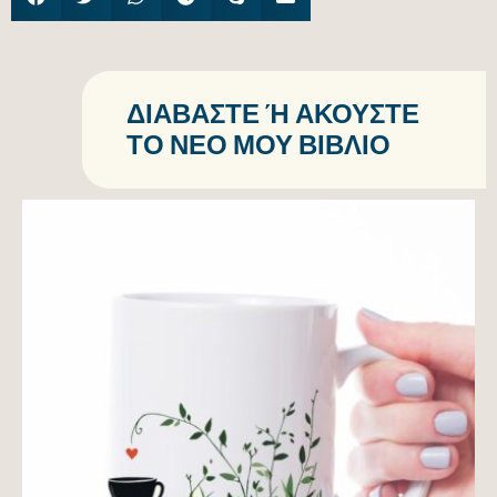
ΔΙΑΒΆΣΤΕ Ή ΑΚΟΎΣΤΕ Τ
Ο ΝΈΟ ΜΟΥ ΒΙΒΛΊΟ