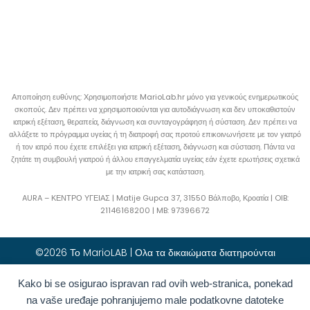
Αποποίηση ευθύνης: Χρησιμοποιήστε MarioLab.hr μόνο για γενικούς ενημερωτικούς
σκοπούς. Δεν πρέπει να χρησιμοποιούνται για αυτοδιάγνωση και δεν υποκαθιστούν
ιατρική εξέταση, θεραπεία, διάγνωση και συνταγογράφηση ή σύσταση. Δεν πρέπει να
αλλάξετε το πρόγραμμα υγείας ή τη διατροφή σας προτού επικοινωνήσετε με τον γιατρό
ή τον ιατρό που έχετε επιλέξει για ιατρική εξέταση, διάγνωση και σύσταση. Πάντα να
ζητάτε τη συμβουλή γιατρού ή άλλου επαγγελματία υγείας εάν έχετε ερωτήσεις σχετικά
με την ιατρική σας κατάσταση.
AURA – ΚΕΝΤΡΟ ΥΓΕΙΑΣ | Matije Gupca 37, 31550 Βάλποβο, Κροατία |
OIB:
21146168200 |
MB:
97396672
©2026 Το MarioLAB | Ολα τα δικαιώματα διατηρούνται
Kako bi se osigurao ispravan rad ovih web-stranica, ponekad
Hrvatski
(
Κροατικά
)
English
(
Αγγλικά
)
na vaše uređaje pohranjujemo male podatkovne datoteke
Deutsch
(
Γερμανικά
)
Polski
(
Πολωνικά
)