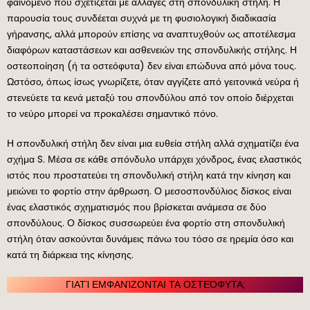
φαινόμενο που σχετίζεται με αλλαγές στη σπονδυλική στήλη. Η
παρουσία τους συνδέεται συχνά με τη φυσιολογική διαδικασία
γήρανσης, αλλά μπορούν επίσης να αναπτυχθούν ως αποτέλεσμα
διαφόρων καταστάσεων και ασθενειών της σπονδυλικής στήλης. Η
οστεοποίηση (ή τα οστεόφυτα) δεν είναι επώδυνα από μόνα τους.
Ωστόσο, όπως ίσως γνωρίζετε, όταν αγγίζετε από γειτονικά νεύρα ή
στενεύετε τα κενά μεταξύ του σπονδύλου από τον οποίο διέρχεται
το νεύρο μπορεί να προκαλέσει σημαντικό πόνο.
Η σπονδυλική στήλη δεν είναι μια ευθεία στήλη αλλά σχηματίζει ένα
σχήμα S. Μέσα σε κάθε σπόνδυλο υπάρχει χόνδρος, ένας ελαστικός
ιστός που προστατεύει τη σπονδυλική στήλη κατά την κίνηση και
μειώνει το φορτίο στην άρθρωση. Ο μεσοσπονδύλιος δίσκος είναι
ένας ελαστικός σχηματισμός που βρίσκεται ανάμεσα σε δύο
σπονδύλους. Ο δίσκος συσσωρεύει ένα φορτίο στη σπονδυλική
στήλη όταν ασκούνται δυνάμεις πάνω του τόσο σε ηρεμία όσο και
κατά τη διάρκεια της κίνησης.
ΓΙΑΤΊ ΕΜΦΑΝΊΖΟΝΤΑΙ ΤΑ ΟΣΤΕΌΦΥΤΑ;