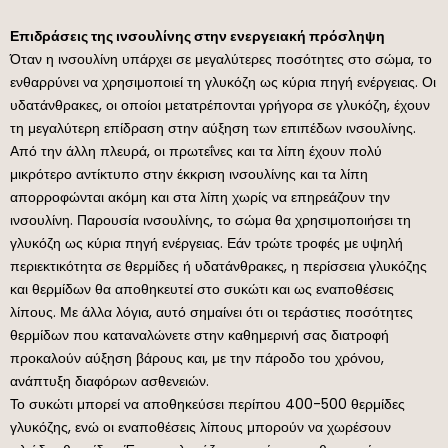
Επιδράσεις της ινσουλίνης στην ενεργειακή πρόσληψη
Όταν η ινσουλίνη υπάρχει σε μεγαλύτερες ποσότητες στο σώμα, το
ενθαρρύνει να χρησιμοποιεί τη γλυκόζη ως κύρια πηγή ενέργειας. Οι
υδατάνθρακες, οι οποίοι μετατρέπονται γρήγορα σε γλυκόζη, έχουν
τη μεγαλύτερη επίδραση στην αύξηση των επιπέδων ινσουλίνης.
Από την άλλη πλευρά, οι πρωτεΐνες και τα λίπη έχουν πολύ
μικρότερο αντίκτυπο στην έκκριση ινσουλίνης και τα λίπη
απορροφώνται ακόμη και στα λίπη χωρίς να επηρεάζουν την
ινσουλίνη. Παρουσία ινσουλίνης, το σώμα θα χρησιμοποιήσει τη
γλυκόζη ως κύρια πηγή ενέργειας. Εάν τρώτε τροφές με υψηλή
περιεκτικότητα σε θερμίδες ή υδατάνθρακες, η περίσσεια γλυκόζης
και θερμίδων θα αποθηκευτεί στο συκώτι και ως εναποθέσεις
λίπους. Με άλλα λόγια, αυτό σημαίνει ότι οι τεράστιες ποσότητες
θερμίδων που καταναλώνετε στην καθημερινή σας διατροφή
προκαλούν αύξηση βάρους και, με την πάροδο του χρόνου,
ανάπτυξη διαφόρων ασθενειών.
Το συκώτι μπορεί να αποθηκεύσει περίπου 400-500 θερμίδες
γλυκόζης, ενώ οι εναποθέσεις λίπους μπορούν να χωρέσουν