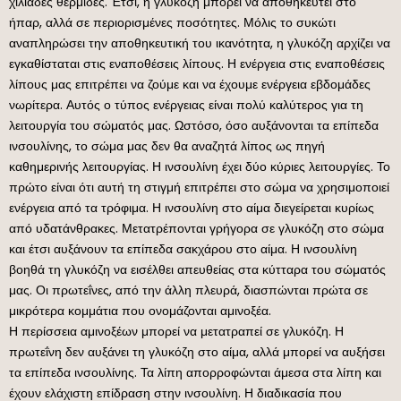
χιλιάδες θερμίδες. Έτσι, η γλυκόζη μπορεί να αποθηκευτεί στο
ήπαρ, αλλά σε περιορισμένες ποσότητες. Μόλις το συκώτι
αναπληρώσει την αποθηκευτική του ικανότητα, η γλυκόζη αρχίζει να
εγκαθίσταται στις εναποθέσεις λίπους. Η ενέργεια στις εναποθέσεις
λίπους μας επιτρέπει να ζούμε και να έχουμε ενέργεια εβδομάδες
νωρίτερα. Αυτός ο τύπος ενέργειας είναι πολύ καλύτερος για τη
λειτουργία του σώματός μας. Ωστόσο, όσο αυξάνονται τα επίπεδα
ινσουλίνης, το σώμα μας δεν θα αναζητά λίπος ως πηγή
καθημερινής λειτουργίας. Η ινσουλίνη έχει δύο κύριες λειτουργίες. Το
πρώτο είναι ότι αυτή τη στιγμή επιτρέπει στο σώμα να χρησιμοποιεί
ενέργεια από τα τρόφιμα. Η ινσουλίνη στο αίμα διεγείρεται κυρίως
από υδατάνθρακες. Μετατρέπονται γρήγορα σε γλυκόζη στο σώμα
και έτσι αυξάνουν τα επίπεδα σακχάρου στο αίμα. Η ινσουλίνη
βοηθά τη γλυκόζη να εισέλθει απευθείας στα κύτταρα του σώματός
μας. Οι πρωτεΐνες, από την άλλη πλευρά, διασπώνται πρώτα σε
μικρότερα κομμάτια που ονομάζονται αμινοξέα.
Η περίσσεια αμινοξέων μπορεί να μετατραπεί σε γλυκόζη. Η
πρωτεΐνη δεν αυξάνει τη γλυκόζη στο αίμα, αλλά μπορεί να αυξήσει
τα επίπεδα ινσουλίνης. Τα λίπη απορροφώνται άμεσα στα λίπη και
έχουν ελάχιστη επίδραση στην ινσουλίνη. Η διαδικασία που