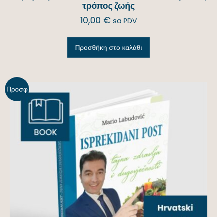
τρόπος ζωής
10,00
€
sa PDV
Προσθήκη στο καλάθι
Προσφ
ορά!