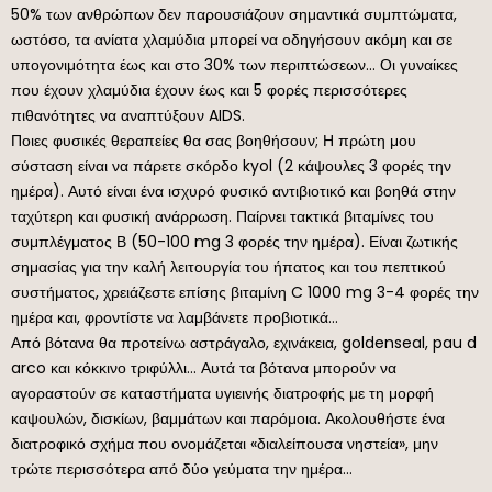
50% των ανθρώπων δεν παρουσιάζουν σημαντικά συμπτώματα,
ωστόσο, τα ανίατα χλαμύδια μπορεί να οδηγήσουν ακόμη και σε
υπογονιμότητα έως και στο 30% των περιπτώσεων… Οι γυναίκες
που έχουν χλαμύδια έχουν έως και 5 φορές περισσότερες
πιθανότητες να αναπτύξουν AIDS.
Ποιες φυσικές θεραπείες θα σας βοηθήσουν; Η πρώτη μου
σύσταση είναι να πάρετε σκόρδο kyol (2 κάψουλες 3 φορές την
ημέρα). Αυτό είναι ένα ισχυρό φυσικό αντιβιοτικό και βοηθά στην
ταχύτερη και φυσική ανάρρωση. Παίρνει τακτικά βιταμίνες του
συμπλέγματος Β (50-100 mg 3 φορές την ημέρα). Είναι ζωτικής
σημασίας για την καλή λειτουργία του ήπατος και του πεπτικού
συστήματος, χρειάζεστε επίσης βιταμίνη C 1000 mg 3-4 φορές την
ημέρα και, φροντίστε να λαμβάνετε προβιοτικά…
Από βότανα θα προτείνω αστράγαλο, εχινάκεια, goldenseal, pau d
arco και κόκκινο τριφύλλι… Αυτά τα βότανα μπορούν να
αγοραστούν σε καταστήματα υγιεινής διατροφής με τη μορφή
καψουλών, δισκίων, βαμμάτων και παρόμοια. Ακολουθήστε ένα
διατροφικό σχήμα που ονομάζεται «διαλείπουσα νηστεία», μην
τρώτε περισσότερα από δύο γεύματα την ημέρα…