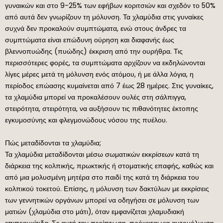
γυναικών και στο 9-25% των εφήβων κοριτσιών και σχεδόν το 50%
από αυτά δεν γνωρίζουν τη μόλυνση. Τα χλαμύδια στις γυναίκες
συχνά δεν προκαλούν συμπτώματα, ενώ στους άνδρες τα
συμπτώματα είναι επώδυνη ούρηση και διαφανής έως
βλεννοπυώδης (πυώδης) έκκριση από την ουρήθρα. Τις
περισσότερες φορές, τα συμπτώματα αρχίζουν να εκδηλώνονται
λίγες μέρες μετά τη μόλυνση ενός ατόμου, ή με άλλα λόγια, η
περίοδος επώασης κυμαίνεται από 7 έως 28 ημέρες. Στις γυναίκες,
τα χλαμύδια μπορεί να προκαλέσουν ουλές στη σάλπιγγα,
στειρότητα, στειρότητα, να αυξήσουν τις πιθανότητες έκτοπης
εγκυμοσύνης και φλεγμονώδους νόσου της πυέλου.
Πώς μεταδίδονται τα χλαμύδια;
Τα χλαμύδια μεταδίδονται μέσω σωματικών εκκρίσεων κατά τη
διάρκεια της κολπικής, πρωκτικής ή στοματικής επαφής, καθώς και
από μια μολυσμένη μητέρα στο παιδί της κατά τη διάρκεια του
κολπικού τοκετού. Επίσης, η μόλυνση των δακτύλων με εκκρίσεις
των γεννητικών οργάνων μπορεί να οδηγήσει σε μόλυνση των
ματιών (χλαμύδια στο μάτι), όταν εμφανίζεται χλαμυδιακή
επιπεφυκίτιδα. Σε αυτή την περίπτωση, πρόκειται για αυτομόλυνση.