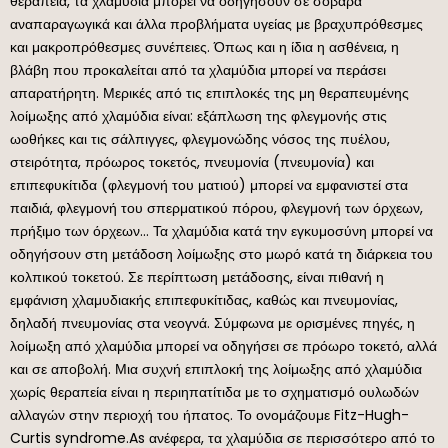
θεραπεία, τα χλαμύδια μπορεί να οδηγήσουν σε σοβαρά
αναπαραγωγικά και άλλα προβλήματα υγείας με βραχυπρόθεσμες
και μακροπρόθεσμες συνέπειες. Όπως και η ίδια η ασθένεια, η
βλάβη που προκαλείται από τα χλαμύδια μπορεί να περάσει
απαρατήρητη. Μερικές από τις επιπλοκές της μη θεραπευμένης
λοίμωξης από χλαμύδια είναι: εξάπλωση της φλεγμονής στις
ωοθήκες και τις σάλπιγγες, φλεγμονώδης νόσος της πυέλου,
στειρότητα, πρόωρος τοκετός, πνευμονία (πνευμονία) και
επιπεφυκίτιδα (φλεγμονή του ματιού) μπορεί να εμφανιστεί στα
παιδιά, φλεγμονή του σπερματικού πόρου, φλεγμονή των όρχεων,
πρήξιμο των όρχεων… Τα χλαμύδια κατά την εγκυμοσύνη μπορεί να
οδηγήσουν στη μετάδοση λοίμωξης στο μωρό κατά τη διάρκεια του
κολπικού τοκετού. Σε περίπτωση μετάδοσης, είναι πιθανή η
εμφάνιση χλαμυδιακής επιπεφυκίτιδας, καθώς και πνευμονίας,
δηλαδή πνευμονίας στα νεογνά. Σύμφωνα με ορισμένες πηγές, η
λοίμωξη από χλαμύδια μπορεί να οδηγήσει σε πρόωρο τοκετό, αλλά
και σε αποβολή. Μια συχνή επιπλοκή της λοίμωξης από χλαμύδια
χωρίς θεραπεία είναι η περιηπατίτιδα με το σχηματισμό ουλωδών
αλλαγών στην περιοχή του ήπατος. Το ονομάζουμε Fitz-Hugh-
Curtis syndrome.As ανέφερα, τα χλαμύδια σε περισσότερο από το