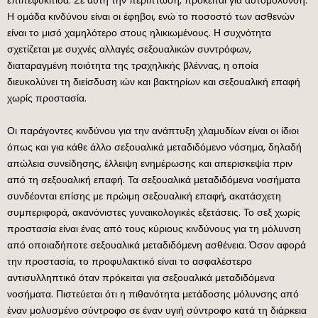
Η ομάδα κινδύνου είναι οι έφηβοι, ενώ το ποσοστό των ασθενών
είναι το μισό χαμηλότερο στους ηλικιωμένους. Η συχνότητα
σχετίζεται με συχνές αλλαγές σεξουαλικών συντρόφων,
διαταραγμένη ποιότητα της τραχηλικής βλέννας, η οποία
διευκολύνει τη διείσδυση ιών και βακτηρίων και σεξουαλική επαφή
χωρίς προστασία.
Οι παράγοντες κινδύνου για την ανάπτυξη χλαμυδίων είναι οι ίδιοι
όπως και για κάθε άλλο σεξουαλικά μεταδιδόμενο νόσημα, δηλαδή
απώλεια συνείδησης, έλλειψη ενημέρωσης και απερισκεψία πριν
από τη σεξουαλική επαφή. Τα σεξουαλικά μεταδιδόμενα νοσήματα
συνδέονται επίσης με πρώιμη σεξουαλική επαφή, ακατάσχετη
συμπεριφορά, ακανόνιστες γυναικολογικές εξετάσεις. Το σεξ χωρίς
προστασία είναι ένας από τους κύριους κινδύνους για τη μόλυνση
από οποιαδήποτε σεξουαλικά μεταδιδόμενη ασθένεια. Όσον αφορά
την προστασία, το προφυλακτικό είναι το ασφαλέστερο
αντισυλληπτικό όταν πρόκειται για σεξουαλικά μεταδιδόμενα
νοσήματα. Πιστεύεται ότι η πιθανότητα μετάδοσης μόλυνσης από
έναν μολυσμένο σύντροφο σε έναν υγιή σύντροφο κατά τη διάρκεια