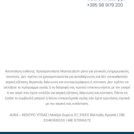
+385 98 9179 200
Αποποίηση ευθύνης: Χρησιμοποιήστε MarioLab.hr μόνο για γενικούς ενημερωτικούς
σκοπούς. Δεν πρέπει να χρησιμοποιούνται για αυτοδιάγνωση και δεν υποκαθιστούν
ιατρική εξέταση, θεραπεία, διάγνωση και συνταγογράφηση ή σύσταση. Δεν πρέπει να
αλλάξετε το πρόγραμμα υγείας ή τη διατροφή σας προτού επικοινωνήσετε με τον γιατρό
ή τον ιατρό που έχετε επιλέξει για ιατρική εξέταση, διάγνωση και σύσταση. Πάντα να
ζητάτε τη συμβουλή γιατρού ή άλλου επαγγελματία υγείας εάν έχετε ερωτήσεις σχετικά
με την ιατρική σας κατάσταση.
AURA – ΚΕΝΤΡΟ ΥΓΕΙΑΣ | Matije Gupca 37, 31550 Βάλποβο, Κροατία |
OIB:
21146168200 |
MB:
97396672