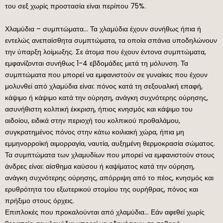
του σεξ χωρίς προστασία είναι περίπου 75%.
Χλαμύδια – συμπτώματα… Τα χλαμύδια έχουν συνήθως ήπια ή
εντελώς ανεπαίσθητα συμπτώματα, τα οποία σπάνια υποδηλώνουν
την ύπαρξη λοίμωξης. Σε άτομα που έχουν έντονα συμπτώματα,
εμφανίζονται συνήθως 1-4 εβδομάδες μετά τη μόλυνση. Τα
συμπτώματα που μπορεί να εμφανιστούν σε γυναίκες που έχουν
μολυνθεί από χλαμύδια είναι: πόνος κατά τη σεξουαλική επαφή,
κάψιμο ή κάψιμο κατά την ούρηση, ανάγκη συχνότερης ούρησης,
ασυνήθιστη κολπική έκκριση, ήπιος κνησμός και κάψιμο του
αιδοίου, ειδικά στην περιοχή του κολπικού προθαλάμου,
συγκρατημένος πόνος στην κάτω κοιλιακή χώρα, ήπια μη
εμμηνορροϊκή αιμορραγία, ναυτία, αυξημένη θερμοκρασία σώματος.
Τα συμπτώματα των χλαμυδίων που μπορεί να εμφανιστούν στους
άνδρες είναι: αίσθημα καύσου ή καψίματος κατά την ούρηση,
ανάγκη συχνότερης ούρησης, απόρριψη από το πέος, κνησμός και
ερυθρότητα του εξωτερικού στομίου της ουρήθρας, πόνος και
πρήξιμο στους όρχεις.
Επιπλοκές που προκαλούνται από χλαμύδια… Εάν αφεθεί χωρίς