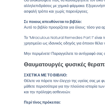
Θα ανακαλύψετε πώς να καλλιεργήσετε τον δικό σα
αλληλεπιδράσεις με χημικά φάρμακα. Εξερευνήστ
ασφαλή τρόπο και χωρίς παρενέργειες.
Σε ποιους απευθύνεται το βιβλίο:
Αυτό το βιβλίο προορίζεται για όλους: τόσο για α
Το “Miraculous Natural Remedies Part 1” είναι 
χρησιμεύει ως ιδανικός οδηγός για όποιον θέλε
Μην περιμένετε! Παραγγείλετε το αντίγραφό σας σ
Θαυματουργές φυσικές θεραπε
ΣΧΕΤΙΚΑ ΜΕ ΤΟ ΒΙΒΛΙΟ:
Θέλετε να πάρετε τον έλεγχο της υγείας σας με φ
μάθετε περισσότερα για την πλούσια ιστορία των
και την πρόληψη ασθενειών.
Περί τίνος πρόκειται: