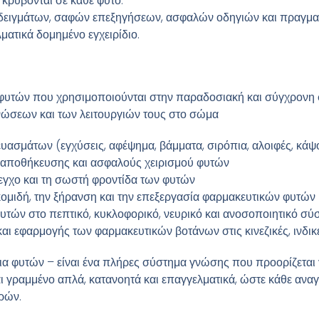
 κρύβονται σε κάθε φυτό.
ειγμάτων, σαφών επεξηγήσεων, ασφαλών οδηγιών και πραγματι
ματικά δομημένο εγχειρίδιο.
 φυτών που χρησιμοποιούνται στην παραδοσιακή και σύγχρονη
νώσεων και των λειτουργιών τους στο σώμα
ασμάτων (εγχύσεις, αφέψημα, βάμματα, σιρόπια, αλοιφές, κάψ
, αποθήκευσης και ασφαλούς χειρισμού φυτών
λεγχο και τη σωστή φροντίδα των φυτών
γκομιδή, την ξήρανση και την επεξεργασία φαρμακευτικών φυτών
τών στο πεπτικό, κυκλοφορικό, νευρικό και ανοσοποιητικό σύ
αι εφαρμογής των φαρμακευτικών βοτάνων στις κινεζικές, ινδικ
εια φυτών – είναι ένα πλήρες σύστημα γνώσης που προορίζεται γ
αι γραμμένο απλά, κατανοητά και επαγγελματικά, ώστε κάθε ανα
ρών.