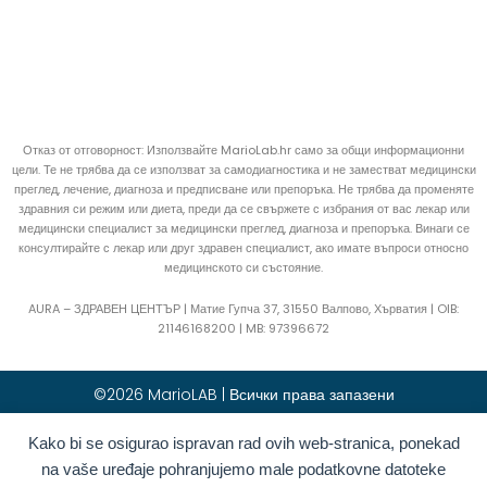
Отказ от отговорност: Използвайте MarioLab.hr само за общи информационни
цели. Те не трябва да се използват за самодиагностика и не заместват медицински
преглед, лечение, диагноза и предписване или препоръка. Не трябва да променяте
здравния си режим или диета, преди да се свържете с избрания от вас лекар или
медицински специалист за медицински преглед, диагноза и препоръка. Винаги се
консултирайте с лекар или друг здравен специалист, ако имате въпроси относно
медицинското си състояние.
AURA – ЗДРАВЕН ЦЕНТЪР | Матие Гупча 37, 31550 Валпово, Хърватия |
OIB:
21146168200 |
MB:
97396672
©2026 MarioLAB | Всички права запазени
Kako bi se osigurao ispravan rad ovih web-stranica, ponekad
Hrvatski
(
Хърватски
)
English
(
Английски
)
na vaše uređaje pohranjujemo male podatkovne datoteke
Deutsch
(
Немски
)
Polski
(
Полски
)