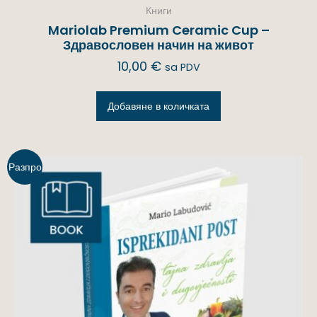
Книги
Mariolab Premium Ceramic Cup –
Здравословен начин на живот
10,00
€
sa PDV
Добавяне в количката
Разпро
дажба!