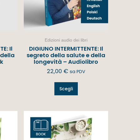
Edizioni audio dei libri
E: Il
DIGIUNO INTERMITTENTE: Il
 della
segreto della salute e della
ok
longevità – Audiolibro
22,00
€
sa PDV
Scegli