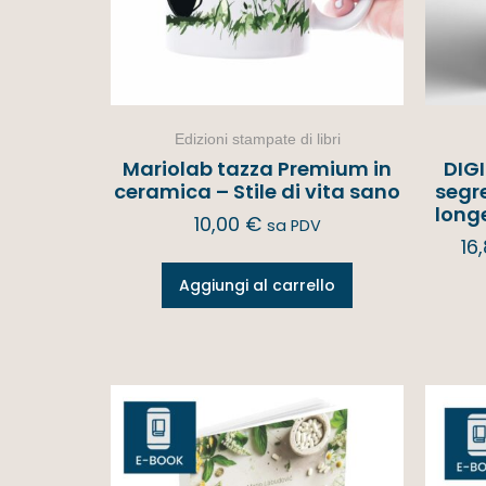
Edizioni stampate di libri
Mariolab tazza Premium in
DIGI
ceramica – Stile di vita sano
segre
long
10,00
€
sa PDV
16
Aggiungi al carrello