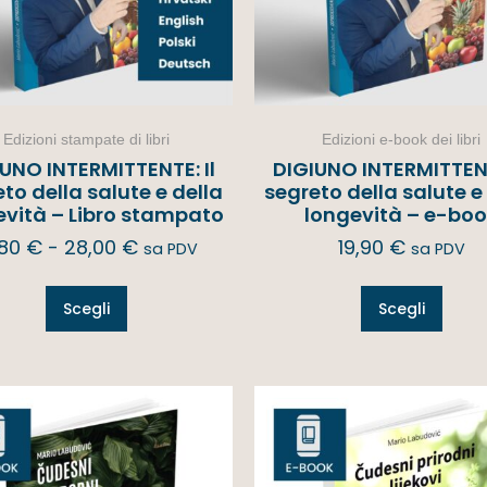
Edizioni stampate di libri
Edizioni e-book dei libri
UNO INTERMITTENTE: Il
DIGIUNO INTERMITTENT
to della salute e della
segreto della salute e
evità – Libro stampato
longevità – e-bo
,80
€
-
28,00
€
19,90
€
sa PDV
sa PDV
Scegli
Scegli