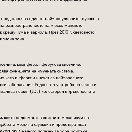
т представлява един от най-популярните вкусове в
е на разпространението на мюсюлманското
к срещу чума и вариола. През 2010 г. световното
милиона тона.
киселина, кемпферол, ферулова киселина,
обрява функцията на имунната система.
ия като инфаркт и инсулт са най-опасните
ези заболявания. Редовната употреба на чесън и
амалява лошия (LDL) холестерол в кръвоносните
и, които подпомагат защитните механизми на
-добрата мозъчна функция и предотвратяват
ertion.It е много полезен за хора, които се