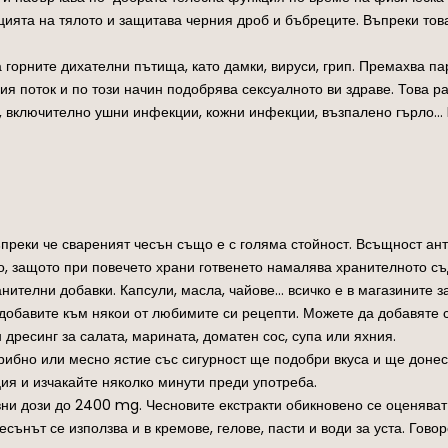
цията на тялото и защитава черния дроб и бъбреците. Въпреки тов
 горните дихателни пътища, като дамки, вируси, грип. Премахва п
ия поток и по този начин подобрява сексуалното ви здраве. Това р
, включително ушни инфекции, кожни инфекции, възпалено гърло… 
преки че свареният чесън също е с голяма стойност. Всъщност ант
во, защото при повечето храни готвенето намалява хранителното с
ителни добавки. Капсули, масла, чайове… всичко е в магазините за
о добавите към някои от любимите си рецепти. Можете да добавяте 
дресинг за салата, марината, доматен сос, супа или яхния.
 рибно или месно ястие със сигурност ще подобри вкуса и ще донес
ия и изчакайте няколко минути преди употреба.
вни дози до 2400 mg. Чесновите екстракти обикновено се оценяват
есънът се използва и в кремове, гелове, пасти и води за уста. Гово