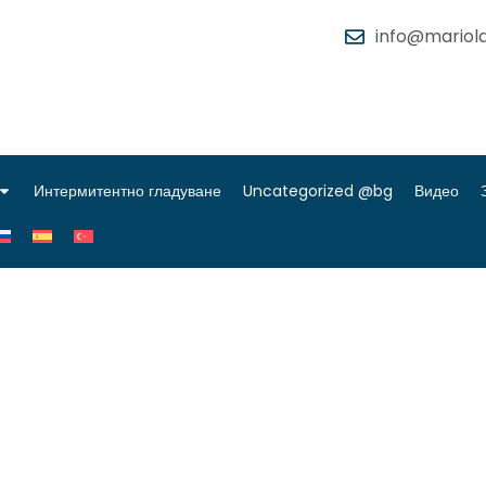
info@mariola
Интермитентно гладуване
Uncategorized @bg
Видео