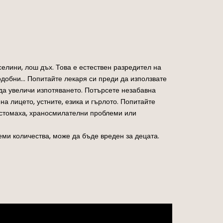
елини, лош дъх. Това е естествен разредител на
одобни… Попитайте лекаря си преди да използвате
да увеличи изпотяването. Потърсете незабавна
а лицето, устните, езика и гърлото. Попитайте
в стомаха, храносмилателни проблеми или
еми количества, може да бъде вреден за децата.