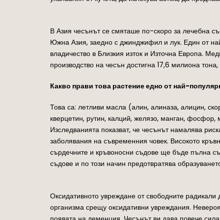
В Азия чесънът се смяташе по-скоро за лечебна съ
Южна Азия, заедно с джинджифил и лук. Един от н
владичество в Близкия изток и Източна Европа. Меди
производство на чесън достигна 17,6 милиона тона,
Какво прави това растение едно от най-популяр
Това са: летливи масла (алин, алиназа, алицин, с
кверцетин, рутин, калций, желязо, манган, фосфор,
Изследванията показват, че чесънът намалява риск
заболявания на съвременния човек. Високото кръвн
сърдечните и кръвоносни съдове ще бъде пълна съ
съдове и по този начин предотвратява образуванет
Оксидативното увреждане от свободните радикали 
организма срещу оксидативни увреждания. Невероя
появата на деменция. Чесънът ви дава повече сила 