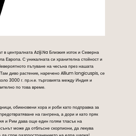
 в централната Aziji.Na Близкия изток и Северна
яла Европа. С уникалната си хранителна стойност и
 Невероятното пътуване на чесъна през нашата
Там диво растение, наречено Allium longicuspis, се
ло 3000 г. пр.н.е. търговията между Индия и
чително по това време.
дници, обикновени хора и роби като подправка за
предотвратяване на гангрена, а дори и като пряк
ия и Рим дава още един голям тласък на
чесънът може да отблъсне скорпиони, да лекува
же да спре разпространението на едра шарка!