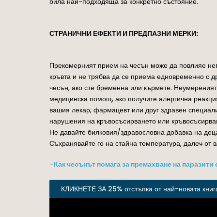
била най-подходяща за конкретно състояние.
СТРАНИЧНИ ЕФЕКТИ И ПРЕДПАЗНИ МЕРКИ:
Прекомерният прием на чесън може да повлияе нега
кръвта и не трябва да се приема едновременно с д
чесън, ако сте бременна или кърмете. Неумереният
медицинска помощ, ако получите алергична реакция 
вашия лекар, фармацевт или друг здравен специали
нарушения на кръвосъсирването или кръвосъсирва
Не давайте билковия/здравословна добавка на деца
Съхранявайте го на стайна температура, далеч от в
–
Как чесънът помага за премахване на паразити 
КЛИКНЕТЕ ЗА 25% отстъпка от най-новата книга