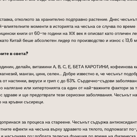
ставка, отколкото за хранително подправно растение. Днес чесънъ
ай-влиятелните моменти в историята на чесъна се случва по врем
цински книги от 60-те години на XIX век я описват като отличен ле
 като Китай беше абсолютен лидер по производство и износ с 13,6 
ните в света?
кординин, делайн, витамини А, В, С, Е, БЕТА КАРОТИНИ, кофеинова 
 магнезий, манган, цинк, селен… Добре известно е, че чесънът под
а от настинки, вируси и грип с до 63%. Сърдечно-съдови заболяван
о налягане или хипертонията са един от най-важните фактори за т
с здраве и ще предотврати тези сериозни заболявания. Чесънът н
о на кръвни съсиреци.
допринася за процеса на стареене. Чесънът съдържа антиоксидант
тните ефекти на чесъна върху здравето на тялото, подпомагат по
и насърчава по-добрата телесна функция по време на физическа ex