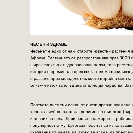
ЧЕСЪН И ЗДРАВЕ
Чесънът е едно от най-старите известни растения в
Африка. Растението се разпространява през 3000 г.
широк спектър от здравословни ползи, това растен
история е преминало през всяка голяма цивилизация
е развило през хилядолетия, което в крайна сметк
Близкия изток започва значително да нараства. Вав
Повечето писмени следи от онези древни времена ид
храна, лечебна съставка, религиозна съставка (вяр
източник на сила. Дори чесън е намерен в гробниц
популярността му. Дотогава чесънът се използваше 
ухапвания от кучета, да излекува астма, да предпа