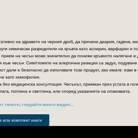
тивно на здравето на черния дроб, да причини диария, гадене, кис
руги химически разредители на кръвта като аспирин, варфарин и п
 прием на чесън може значително да понижи кръвното налягане и 
към чесън. Симптомите на алергични реакции са задух, подуване н
ст дали е безопасно да използвате този продукт, ако имате: язви 
не като хемофилия.
 без медицинска консултация. Чесънът, приеман през устата в гол
лага, топлина и светлина, или според указанията на опаковката.
от тялото, гледайте моето видео…
 или комплект книги