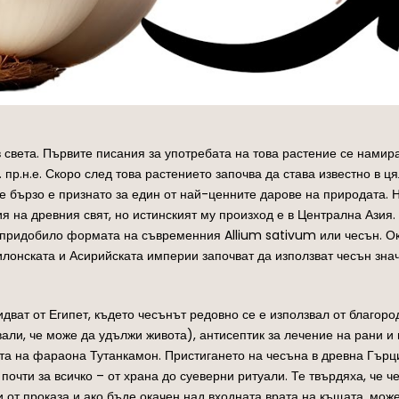
 света. Първите писания за употребата на това растение се намират
 пр.н.е. Скоро след това растението започва да става известно в ц
ие бързо е признато за един от най-ценните дарове на природата.
 на древния свят, но истинският му произход е в Централна Азия. 
а придобило формата на съвременния Allium sativum или чесън. Око
илонската и Асирийската империи започват да използват чесън зна
ват от Египет, където чесънът редовно се е използвал от благоро
вали, че може да удължи живота), антисептик за лечение на рани и 
ата на фараона Тутанкамон. Пристигането на чесъна в древна Гърц
почти за всичко – от храна до суеверни ритуали. Те твърдяха, че 
зи от проказа и ако бъде окачен над входната врата на къщата, мо