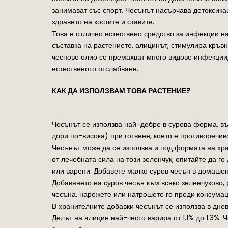
занимават със спорт. Чесънът насърчава детоксика
здравето на костите и ставите.
Това е отлично естествено средство за инфекции на
съставка на растението, алицинът, стимулира кръвн
чесново олио се премахват много видове инфекции
естественото отслабване.
КАК ДА ИЗПОЛЗВАМ ТОВА РАСТЕНИЕ?
Чесънът се използва най-добре в сурова форма, въ
дори по-висока) при готвене, което е противоречи
Чесънът може да се използва и под формата на хран
от лечебната сила на този зеленчук, опитайте да г
или варени. Добавете малко суров чесън в домашен 
Добавянето на суров чесън към всяко зеленчуково,
чесъна, нарежете или натрошете го преди консумац
В хранителните добавки чесънът се използва в дне
Делът на алицин най-често варира от 1.1% до 1.3%. Ч