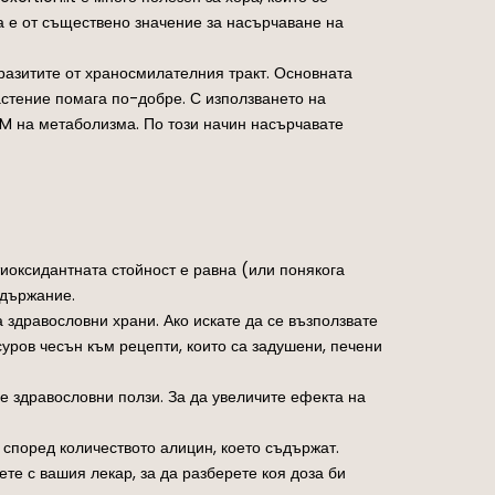
а е от съществено значение за насърчаване на
аразитите от храносмилателния тракт. Основната
астение помага по-добре. С използването на
M на метаболизма. По този начин насърчавате
иоксидантната стойност е равна (или понякога
ъдържание.
 здравословни храни. Ако искате да се възползвате
суров чесън към рецепти, които са задушени, печени
е здравословни ползи. За да увеличите ефекта на
 според количеството алицин, което съдържат.
рете с вашия лекар, за да разберете коя доза би