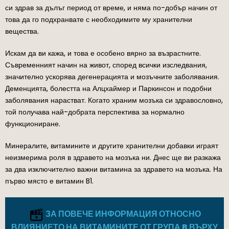
си здрав за дълъг период от време, и няма по-добър начин от
това да го подхранвате с необходимите му хранителни
вещества.
Искам да ви кажа, и това е особено вярно за възрастните.
Съвременният начин на живот, според всички изследвания,
значително ускорява дегенерацията и мозъчните заболявания.
Деменцията, болестта на Алцхаймер и Паркинсон и подобни
заболявания нарастват. Когато храним мозъка си здравословно,
той получава най-добрата перспектива за нормално
функциониране.
Минералите, витамините и другите хранителни добавки играят
неизмерима роля в здравето на мозъка ни. Днес ще ви разкажа
за два изключително важни витамина за здравето на мозъка. На
първо място е витамин B1.
ЗА ПОВЕЧЕ ИНФОРМАЦИЯ ОТНОСНО
ВЛИЯНИЕТО НА ВИТАМИНИТЕ ОТ ГРУПА B ВЪРХУ