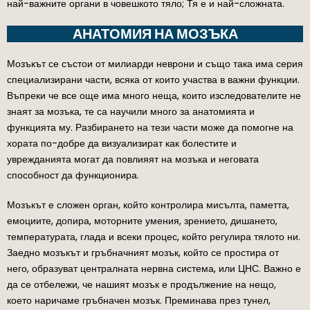
най-важните органи в човешкото тяло; Тя е и най-сложната.
АНАТОМИЯ НА МОЗЪКА
Мозъкът се състои от милиарди неврони и също така има серия
специализирани части, всяка от които участва в важни функции.
Въпреки че все още има много неща, които изследователите не
знаят за мозъка, те са научили много за анатомията и
функцията му. Разбирането на тези части може да помогне на
хората по-добре да визуализират как болестите и
уврежданията могат да повлияят на мозъка и неговата
способност да функционира.
Мозъкът е сложен орган, който контролира мисълта, паметта,
емоциите, допира, моторните умения, зрението, дишането,
температурата, глада и всеки процес, който регулира тялото ни.
Заедно мозъкът и гръбначният мозък, който се простира от
него, образуват централната нервна система, или ЦНС. Важно е
да се отбележи, че нашият мозък е продължение на нещо,
което наричаме гръбначен мозък. Преминава през тунел,