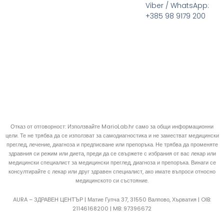
Viber / WhatsApp:
+385 98 9179 200
Отказ от отговорност: Използвайте MarioLab.hr само за общи информационни
цели. Те не трябва да се използват за самодиагностика и не заместват медицински
преглед, лечение, диагноза и предписване или препоръка. Не трябва да променяте
здравния си режим или диета, преди да се свържете с избрания от вас лекар или
медицински специалист за медицински преглед, диагноза и препоръка. Винаги се
консултирайте с лекар или друг здравен специалист, ако имате въпроси относно
медицинското си състояние.
AURA – ЗДРАВЕН ЦЕНТЪР | Матие Гупча 37, 31550 Валпово, Хърватия |
OIB:
21146168200 |
MB:
97396672