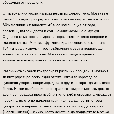
образуван от прешлени.
От гръбначния мозък излизат нерви из цялото тяло. Мозъкът е
около 3 паунда при средностатистическия възрастен и е около
60% мазнини. Останалите 40% са комбинация от вода,
протеини, въглехидрати и сол. Самият мозък не е мускул.
Съдържа кръвоносни съдове и нерви, включително неврони и
глиални клетки. Мозъкът функционира по много сложен начин.
Той изпраща импулси през гръбначния мозък и нервите до
всички части на тялото ни. Мозъкът изпраща и приема
химически и електрически сигнали из цялото тяло.
Различните сигнали контролират различни процеси, а мозъкът
ти интерпретира всеки един от тях. Някои те карат да се
чувстваш уморен, например, докато други те карат да изпитваш
болка. Някои съобщения се съхраняват вътре в мозъка, докато
други се предават през гръбначния стълб и огромната мрежа от
нерви на тялото до далечни крайници. За да постигне това,
централната нервна система разчита на милиарди неврони
(нервни клетки). Всичко, което искате, е да поддържате мозъка