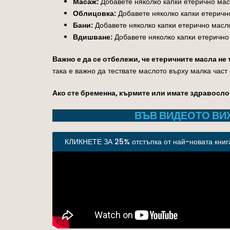
Масаж:
Добавете няколко капки етерично мас
Облицовка:
Добавете няколко капки етерично
Бани:
Добавете няколко капки етерично масло 
Вдишване:
Добавете няколко капки етерично
Важно е да се отбележи, че етеричните масла не
така е важно да тествате маслото върху малка част 
Ако сте бременна, кърмите или имате здравосло
ВЪВ ВИДЕОТО ВИ
КЛИКНЕТЕ ЗА 25% отстъпка от най-новата книга