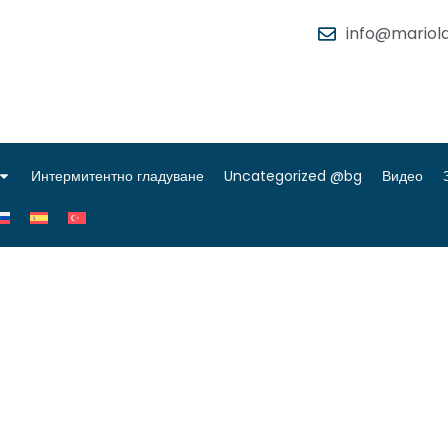
info@mariola
Интермитентно гладуване
Uncategorized @bg
Видео