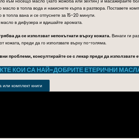
ло към носещо масло (като жожоба или зехтин) и масажирайте бол
 масло в топла вода и накиснете кърпа в разтвора. Поставете комп
в топла вана и се отпуснете за 15-20 минути.
 масло в дифузера и вдишайте аромата.
 трябва да се използват непокътнати върху кожата.
Винаги ги ра
от кожата, преди да го използвате върху по-голяма.
вни проблеми, консултирайте се с лекар преди да използвате 
ЖТЕ КОИ СА НАЙ-ДОБРИТЕ ЕТЕРИЧНИ МАСЛА
 или комплект книги