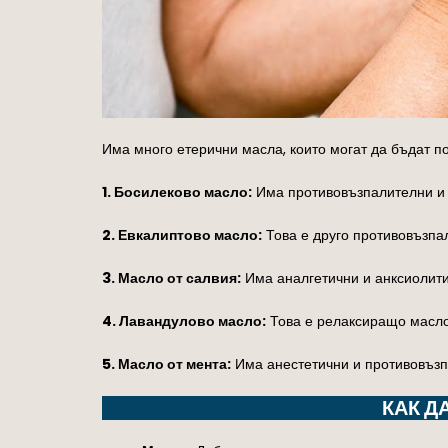
Има много етерични масла, които могат да бъдат по
1. Босилеково масло:
Има противовъзпалителни и а
2. Евкалиптово масло:
Това е друго противовъзпал
3. Масло от салвия:
Има аналгетични и анксиолитич
4. Лавандулово масло:
Това е релаксиращо масло,
5. Масло от мента:
Има анестетични и противовъзпа
КАК Д