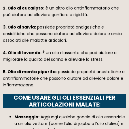
2. Olio di eucalipto:
è un altro olio antinfiammatorio che
può aiutare ad alleviare gonfiore e rigidità.
3. Olio di salvia:
possiede proprietà analgesiche e
ansiolitiche che possono aiutare ad alleviare dolore e ansia
associati alle malattie articolari.
4. Olio di lavanda:
È un olio rilassante che può aiutare a
migliorare la qualità del sonno e alleviare lo stress.
5. Olio di menta piperita:
possiede proprietà anestetiche e
antinfiammatorie che possono aiutare ad alleviare dolore e
infiammazione.
COME USARE GLI OLI ESSENZIALI PER
ARTICOLAZIONI MALATE:
Massaggio:
Aggiungi qualche goccia di olio essenziale
a un olio vettore (come l’olio di jojoba o l’olio d’oliva) e