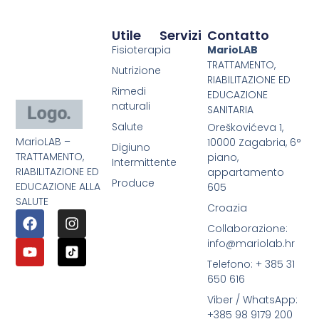
Utile
Servizi
Contatto
Fisioterapia
MarioLAB
TRATTAMENTO,
Nutrizione
RIABILITAZIONE ED
Rimedi
EDUCAZIONE
naturali
SANITARIA
Salute
Oreškovićeva 1,
MarioLAB –
10000 Zagabria, 6°
Digiuno
TRATTAMENTO,
piano,
Intermittente
RIABILITAZIONE ED
appartamento
Produce
EDUCAZIONE ALLA
605
SALUTE
Croazia
Collaborazione:
info@mariolab.hr
Telefono: + 385 31
650 616
Viber / WhatsApp:
+385 98 9179 200