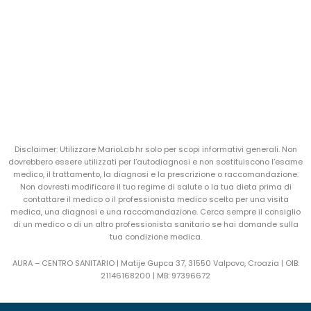
Disclaimer: Utilizzare MarioLab.hr solo per scopi informativi generali. Non
dovrebbero essere utilizzati per l’autodiagnosi e non sostituiscono l’esame
medico, il trattamento, la diagnosi e la prescrizione o raccomandazione.
Non dovresti modificare il tuo regime di salute o la tua dieta prima di
contattare il medico o il professionista medico scelto per una visita
medica, una diagnosi e una raccomandazione. Cerca sempre il consiglio
di un medico o di un altro professionista sanitario se hai domande sulla
tua condizione medica.
AURA – CENTRO SANITARIO | Matije Gupca 37, 31550 Valpovo, Croazia |
OIB:
21146168200 |
MB:
97396672