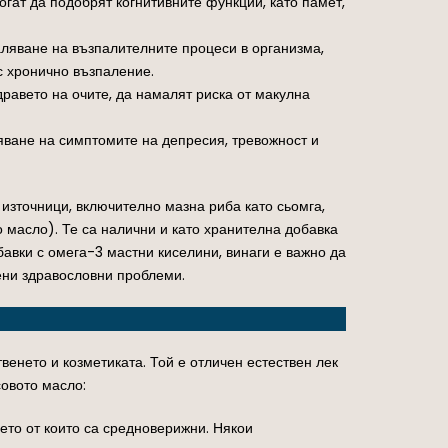
огат да подобрят когнитивните функции, като памет,
аляване на възпалителните процеси в организма,
с хронично възпаление.
дравето на очите, да намалят риска от макулна
ляване на симптомите на депресия, тревожност и
източници, включително мазна риба като сьомга,
о масло). Те са налични и като хранителна добавка
авки с омега-3 мастни киселини, винаги е важно да
ени здравословни проблеми.
венето и козметиката. Той е отличен естествен лек
совото масло:
ето от които са средноверижни. Някои