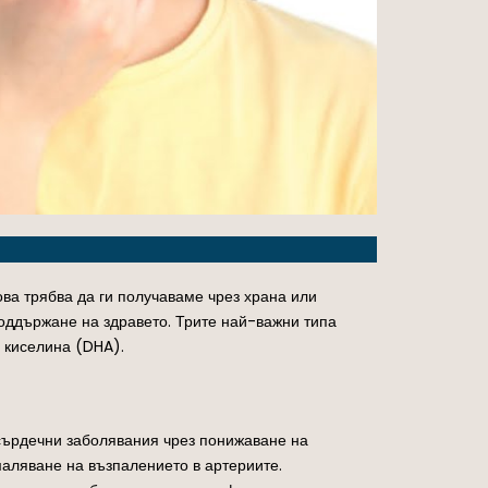
ва трябва да ги получаваме чрез храна или
поддържане на здравето. Трите най-важни типа
 киселина (DHA).
т сърдечни заболявания чрез понижаване на
маляване на възпалението в артериите.