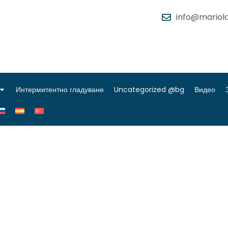
info@mariola
Интермитентно гладуване
Uncategorized @bg
Видео