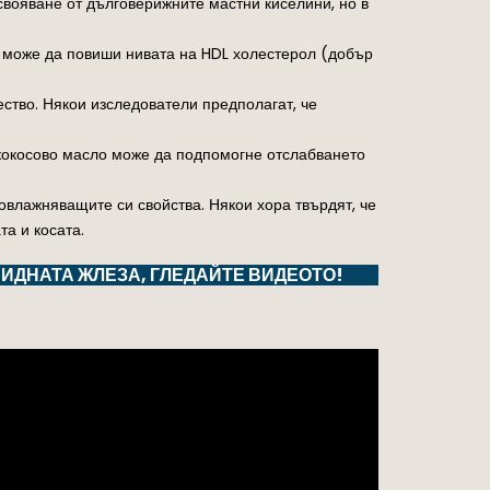
свояване от дълговерижните мастни киселини, но в
о може да повиши нивата на HDL холестерол (добър
ство. Някои изследователи предполагат, че
 кокосово масло може да подпомогне отслабването
 овлажняващите си свойства. Някои хора твърдят, че
а и косата.
ИДНАТА ЖЛЕЗА, ГЛЕДАЙТЕ ВИДЕОТО!