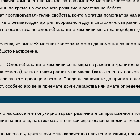
е ключов компонент на мозъка, затова омега-3 мастните киселини м
жни по време на феталното развитие и растежа на бебето.
мат противовъзпалителни свойства, които могат да помогнат за нам
като ревматоиден артрит, псориазис и други състояния, свързани 
а на окото, така че омега-3 мастните киселини могат да подобрят з
телства, че омега-3 мастните киселини могат да помогнат за нама
общото настроение.
за… Омега-3 мастните киселини се намират в различни хранителни 
иа семена), както и някои растителни масла (като ленено и орехов
ли за вегетарианци и вегани. Преди да започнете да приемате доб
т, особено ако вече приемате други лекарства или имате определ
ото на кокоса и е популярно заради различните си приложения в гот
ания на щитовидната жлеза… Ето някои здравословни ползи от коко
ото масло съдържа значително количество наситени мазнини, повеч