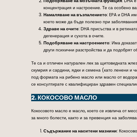
Подобряване на мозъчната функция
: DHA 
концентрация и настроение. Те са особено ва
Намаляване на възпалението
: EPA и DHA и
което може да бъде полезно при заболявания 
Здраве на очите
: DHA присъства и в ретинат
дегенерация и сухота в очите.
Подобряване на настроението
: Има доказа
други психични разстройства и да подобрят 
Те са и отличен натурален лек за щитовидната жле
скумрия и сардини, ядки и семена (като ленени и ч
под формата на рибено масло или масло от водорас
се консултирате с квалифициран здравен специалис
2. КОКОСОВО МАСЛО
Кокосовото масло е масло, което се извлича от мес
за много болести, както и за превенция на заболяв
Съдържание на наситени мазнини
: Кокосов