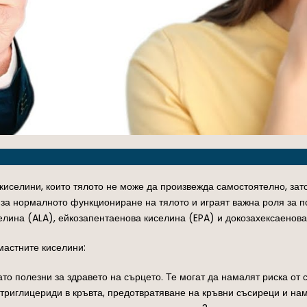
иселини, които тялото не може да произвежда самостоятелно, зато
 за нормалното функциониране на тялото и играят важна роля за 
лина (ALA), ейкозапентаенова киселина (EPA) и докозахексаенова
мастните киселини:
като полезни за здравето на сърцето. Те могат да намалят риска о
 триглицериди в кръвта, предотвратяване на кръвни съсиреци и на