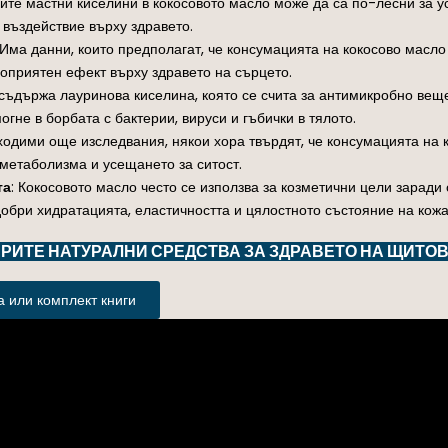
ите мастни киселини в кокосовото масло може да са по-лесни за у
 въздействие върху здравето.
 Има данни, които предполагат, че консумацията на кокосово масл
гоприятен ефект върху здравето на сърцето.
 съдържа лауринова киселина, която се счита за антимикробно веще
гне в борбата с бактерии, вируси и гъбички в тялото.
бходими още изследвания, някои хора твърдят, че консумацията на
метаболизма и усещането за ситост.
та
: Кокосовото масло често се използва за козметични цели заради
обри хидратацията, еластичността и цялостното състояние на кожат
ИТЕ НАТУРАЛНИ СРЕДСТВА ЗА ЗДРАВЕТО НА ЩИТОВ
 или комплект книги