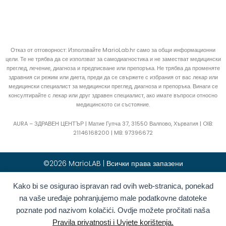
Отказ от отговорност: Използвайте MarioLab.hr само за общи информационни
цели. Те не трябва да се използват за самодиагностика и не заместват медицински
преглед, лечение, диагноза и предписване или препоръка. Не трябва да променяте
здравния си режим или диета, преди да се свържете с избрания от вас лекар или
медицински специалист за медицински преглед, диагноза и препоръка. Винаги се
консултирайте с лекар или друг здравен специалист, ако имате въпроси относно
медицинското си състояние.
AURA – ЗДРАВЕН ЦЕНТЪР | Матие Гупча 37, 31550 Валпово, Хърватия |
OIB:
21146168200 |
MB:
97396672
©2026 MarioLAB | Всички права запазени
Kako bi se osigurao ispravan rad ovih web-stranica, ponekad
Hrvatski
(
Хърватски
)
English
(
Английски
)
na vaše uređaje pohranjujemo male podatkovne datoteke
Deutsch
(
Немски
)
Polski
(
Полски
)
poznate pod nazivom kolačići. Ovdje možete pročitati naša
Română
(
Румънски
)
Italiano
(
Италиански
)
Pravila privatnosti i Uvjete korištenja.