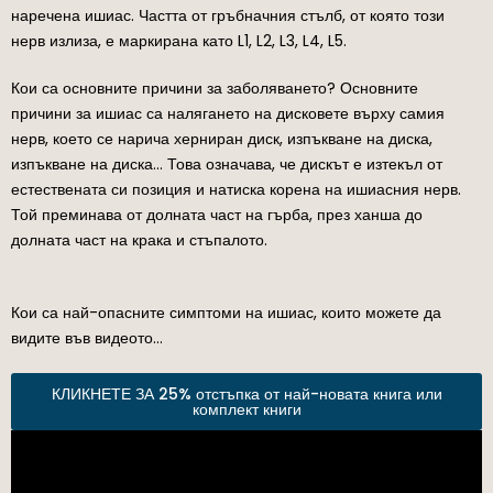
наречена ишиас. Частта от гръбначния стълб, от която този
нерв излиза, е маркирана като L1, L2, L3, L4, L5.
Кои са основните причини за заболяването? Основните
причини за ишиас са налягането на дисковете върху самия
нерв, което се нарича херниран диск, изпъкване на диска,
изпъкване на диска… Това означава, че дискът е изтекъл от
естествената си позиция и натиска корена на ишиасния нерв.
Той преминава от долната част на гърба, през ханша до
долната част на крака и стъпалото.
Кои са най-опасните симптоми на ишиас, които можете да
видите във видеото…
КЛИКНЕТЕ ЗА 25% отстъпка от най-новата книга или
комплект книги