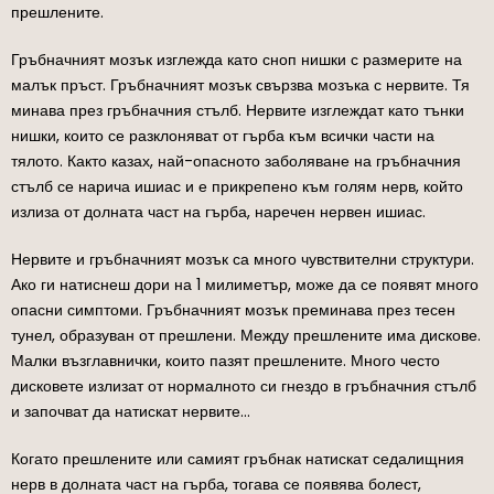
прешлените.
Гръбначният мозък изглежда като сноп нишки с размерите на
малък пръст. Гръбначният мозък свързва мозъка с нервите. Тя
минава през гръбначния стълб. Нервите изглеждат като тънки
нишки, които се разклоняват от гърба към всички части на
тялото. Както казах, най-опасното заболяване на гръбначния
стълб се нарича ишиас и е прикрепено към голям нерв, който
излиза от долната част на гърба, наречен нервен ишиас.
Нервите и гръбначният мозък са много чувствителни структури.
Ако ги натиснеш дори на 1 милиметър, може да се появят много
опасни симптоми. Гръбначният мозък преминава през тесен
тунел, образуван от прешлени. Между прешлените има дискове.
Малки възглавнички, които пазят прешлените. Много често
дисковете излизат от нормалното си гнездо в гръбначния стълб
и започват да натискат нервите…
Когато прешлените или самият гръбнак натискат седалищния
нерв в долната част на гърба, тогава се появява болест,