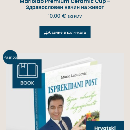
Mariolab Premium Ceramic Cup –
Здравословен начин на живот
10,00
€
sa PDV
Добавяне в количката
Разпро
дажба!