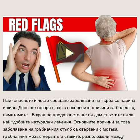
Най-опасното и често срещано заболяване на гърба се нарича
ишиас. Днес ще говоря с вас за основните причини за болестта,
симптомите… В края на предаването ще ви дам съветите си за
най-добрите натурални лечения. Основните причини за това
заболяване на гръбначния стълб са свързани с мозъка,
гръбначния мозък, нервите и ставите, разположени между