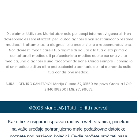
Disclaimer: Utilizzare MarioLab.hr solo per scopi informativi generali. Non
dovrebbero essere utilizzati per l’autodiagnosi e non sostituiscono l’esame
medico, il trattamento, la diagnosi e la prescrizione o raccomandazione.
Non dovresti modificare il tuo regime di salute o la tua dieta prima di
contattare il medico o il professionista medico scelto per una visita
medica, una diagnosi e una raccomandazione. Cerca sempre il consiglio
di un medico o di un altro professionista sanitario se hai domande sulla
tua condizione medica.
AURA – CENTRO SANITARIO | Matije Gupca 37, 31550 Valpovo, Croazia |
OIB:
21146168200 |
MB:
97396672
©2026 MarioLAB | Tutti i diritti riservati
Kako bi se osigurao ispravan rad ovih web-stranica, ponekad
Hrvatski
(
Croato
)
English
(
Inglese
)
na vaše uređaje pohranjujemo male podatkovne datoteke
Deutsch
(
Tedesco
)
Polski
(
Polacco
)
poznate pod nazivom kolačići. Ovdje možete pročitati naša