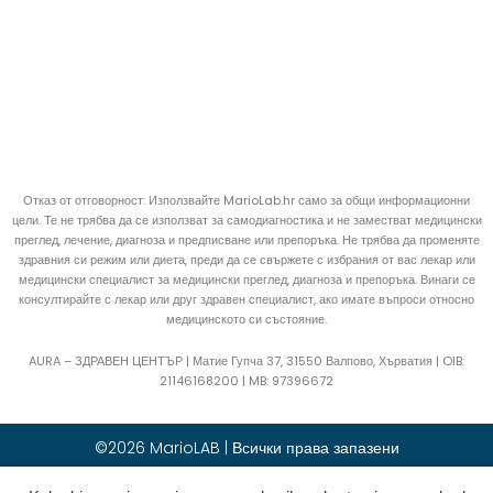
Отказ от отговорност: Използвайте MarioLab.hr само за общи информационни
цели. Те не трябва да се използват за самодиагностика и не заместват медицински
преглед, лечение, диагноза и предписване или препоръка. Не трябва да променяте
здравния си режим или диета, преди да се свържете с избрания от вас лекар или
медицински специалист за медицински преглед, диагноза и препоръка. Винаги се
консултирайте с лекар или друг здравен специалист, ако имате въпроси относно
медицинското си състояние.
AURA – ЗДРАВЕН ЦЕНТЪР | Матие Гупча 37, 31550 Валпово, Хърватия |
OIB:
21146168200 |
MB:
97396672
©2026 MarioLAB | Всички права запазени