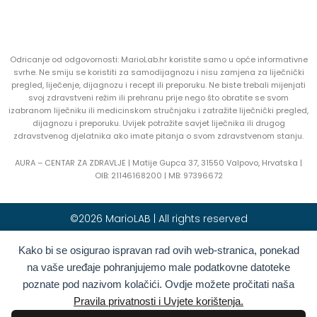
Odricanje od odgovornosti: MarioLab.hr koristite samo u opće informativne
svrhe. Ne smiju se koristiti za samodijagnozu i nisu zamjena za liječnički
pregled, liječenje, dijagnozu i recept ili preporuku. Ne biste trebali mijenjati
svoj zdravstveni režim ili prehranu prije nego što obratite se svom
izabranom liječniku ili medicinskom stručnjaku i zatražite liječnički pregled,
dijagnozu i preporuku. Uvijek potražite savjet liječnika ili drugog
zdravstvenog djelatnika ako imate pitanja o svom zdravstvenom stanju.
AURA – CENTAR ZA ZDRAVLJE | Matije Gupca 37, 31550 Valpovo, Hrvatska |
OIB:
21146168200 |
MB:
97396672
©2026 MarioLAB | All rights reserved
Kako bi se osigurao ispravan rad ovih web-stranica, ponekad
Hrvatski
English
(
Engleski
)
na vaše uređaje pohranjujemo male podatkovne datoteke
Deutsch
(
Njemački
)
Polski
(
Poljski
)
poznate pod nazivom kolačići. Ovdje možete pročitati naša
Română
(
Rumunjski
)
Italiano
(
Talijanski
)
Pravila privatnosti i Uvjete korištenja.
Български
(
Bugarski
)
Français
(
Francuski
)