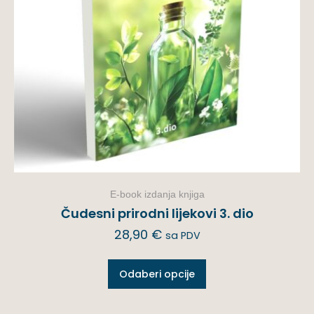
E-book izdanja knjiga
Čudesni prirodni lijekovi 3. dio
28,90
€
sa PDV
Odaberi opcije