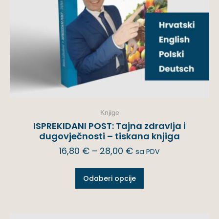
Knjige
ISPREKIDANI POST: Tajna zdravlja i
dugovječnosti – tiskana knjiga
16,80
€
–
28,00
€
sa PDV
Odaberi opcije