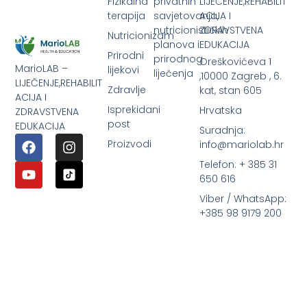
Fizikalna
privatnih
LIJEČENJE,REHABILIT
terapija
savjetovanja,
ACIJA I
nutricionističkih
ZDRAVSTVENA
Nutricionizam
planova i
EDUKACIJA
Prirodni
prirodnog
Oreškovićeva 1
MarioLAB –
lijekovi
liječenja
,10000 Zagreb , 6.
LIJEČENJE,REHABILIT
Zdravlje
kat, stan 605
ACIJA I
Isprekidani
Hrvatska
ZDRAVSTVENA
post
EDUKACIJA
Suradnja:
Proizvodi
info@mariolab.hr
Telefon: + 385 31
650 616
Viber / WhatsApp:
+385 98 9179 200