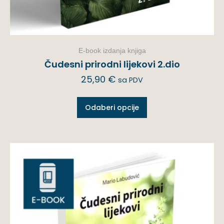
E-book izdanja knjiga
Čudesni prirodni lijekovi 2.dio
25,90
€
sa PDV
Odaberi opcije