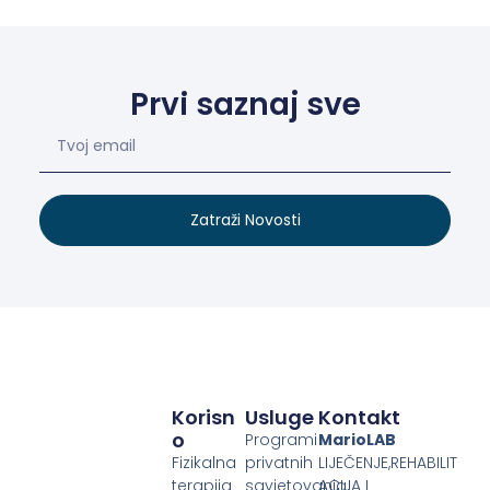
Prvi saznaj sve
Zatraži Novosti
Korisn
Usluge
Kontakt
O
Programi
MarioLAB
Fizikalna
privatnih
LIJEČENJE,REHABILIT
terapija
savjetovanja,
ACIJA I