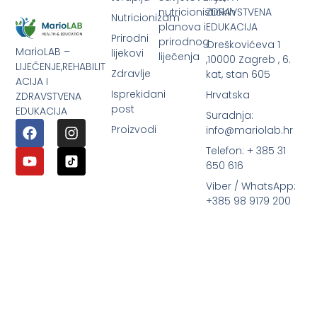
nutricionističkih
ZDRAVSTVENA
Nutricionizam
planova i
EDUKACIJA
Prirodni
prirodnog
Oreškovićeva 1
MarioLAB –
lijekovi
liječenja
,10000 Zagreb , 6.
LIJEČENJE,REHABILIT
Zdravlje
kat, stan 605
ACIJA I
Isprekidani
Hrvatska
ZDRAVSTVENA
post
EDUKACIJA
Suradnja:
Proizvodi
info@mariolab.hr
Telefon: + 385 31
650 616
Viber / WhatsApp:
+385 98 9179 200