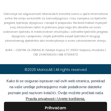
Odricanje od odgovornosti: MarioLab.hr koristite samo u opće informativne
svrhe. Ne smiju se koristiti za samodijagnozu i nisu zamjena za liječnički
pregled, liječenje, dijagnozu i recept ili preporuku. Ne biste trebali mijenjati
svoj zdravstveni režim ili prehranu prije nego što obratite se svom
izabranom liječniku ili medicinskom stručnjaku i zatražite liječnički pregled,
dijagnozu i preporuku. Uvijek potražite savjet liječnika ili drugog
zdravstvenog djelatnika ako imate pitanja o svom zdravstvenom stanju.
AURA – CENTAR ZA ZDRAVLJE | Matije Gupca 37, 31550 Valpovo, Hrvatska |
OIB:
21146168200 |
MB:
97396672
©2026 MarioLAB | All rights reserved
Kako bi se osigurao ispravan rad ovih web-stranica, ponekad
Hrvatski
English
(
Engleski
)
na vaše uređaje pohranjujemo male podatkovne datoteke
Deutsch
(
Njemački
)
Polski
(
Poljski
)
poznate pod nazivom kolačići. Ovdje možete pročitati naša
Română
(
Rumunjski
)
Italiano
(
Talijanski
)
Pravila privatnosti i Uvjete korištenja.
Български
(
Bugarski
)
Français
(
Francuski
)
Prihvaćam
Ελληνικά
(
Grčki
)
Slovenčina
(
Slovački
)