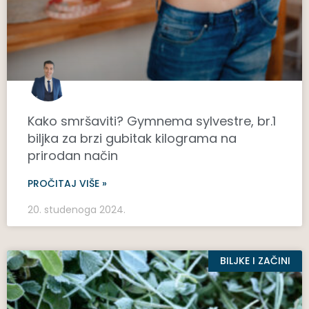
Kako smršaviti? Gymnema sylvestre, br.1
biljka za brzi gubitak kilograma na
prirodan način
PROČITAJ VIŠE »
20. studenoga 2024.
BILJKE I ZAČINI