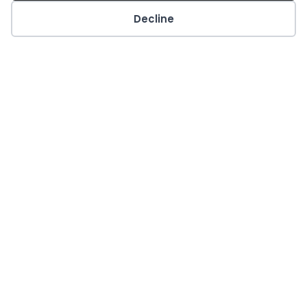
Kolačići
Decline
Ako 15 dana zaredom pijete čaj od
lanenih sjemenki , ovo će se dogoditi…
PROČITAJ VIŠE »
19. studenoga 2024.