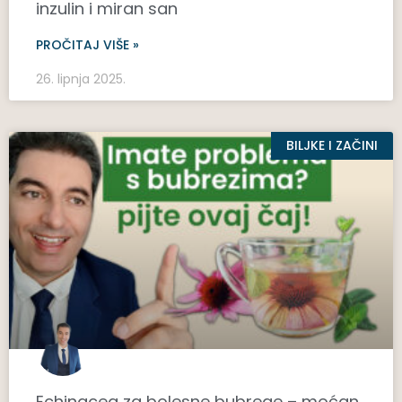
inzulin i miran san
PROČITAJ VIŠE »
26. lipnja 2025.
BILJKE I ZAČINI
Echinacea za bolesne bubrege – moćan