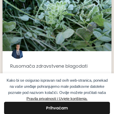
Rusomača zdravstvene blagodati
PROČITAJ VIŠE »
Kako bi se osigurao ispravan rad ovih web-stranica, ponekad
19. studenoga 2024.
na vaše uređaje pohranjujemo male podatkovne datoteke
poznate pod nazivom kolačići. Ovdje možete pročitati naša
Pravila privatnosti i Uvjete korištenja.
ČAJEVI
Prihvaćam