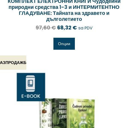
КОМПЛЕКТ ЕЛЕКТРОННИ КНИГИ Чудодейни
природни средства 1-3 и ИНТЕРМИТЕНТНО
ГЛАДУВАНЕ: Тайната на здравето и
дълголетието
97,60
€
68,32
€
sa PDV
Опции
РАЗПРОДАЖБ
А!