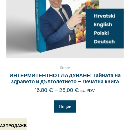
Книги
ИНТЕРМИТЕНТНО ГЛАДУВАНЕ: Тайната на
здравето и дълголетието – Печатна книга
16,80
€
–
28,00
€
sa PDV
Опции
РАЗПРОДАЖБ