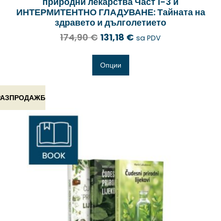
природни лекарства Част 1-3 и
ИНТЕРМИТЕНТНО ГЛАДУВАНЕ: Тайната на
здравето и дълголетието
174,90
€
131,18
€
sa PDV
Опции
РАЗПРОДАЖБ
А!