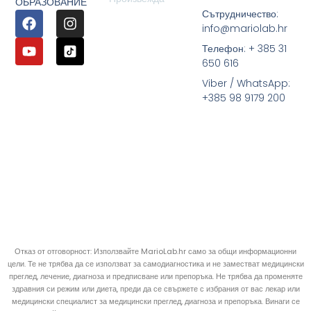
ОБРАЗОВАНИЕ
Сътрудничество:
info@mariolab.hr
Телефон: + 385 31
650 616
Viber / WhatsApp:
+385 98 9179 200
Отказ от отговорност: Използвайте MarioLab.hr само за общи информационни
цели. Те не трябва да се използват за самодиагностика и не заместват медицински
преглед, лечение, диагноза и предписване или препоръка. Не трябва да променяте
здравния си режим или диета, преди да се свържете с избрания от вас лекар или
медицински специалист за медицински преглед, диагноза и препоръка. Винаги се