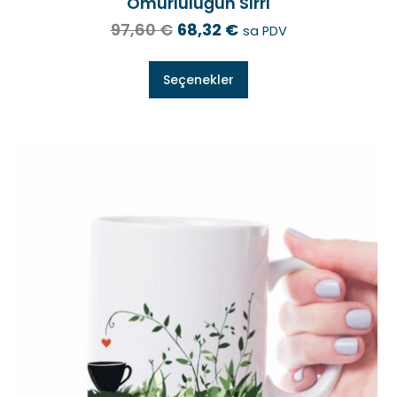
Ömürlülüğün Sırrı
97,60
€
68,32
€
sa PDV
Seçenekler