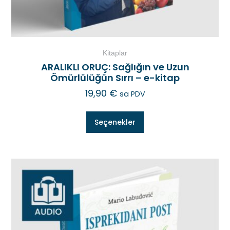
Kitaplar
ARALIKLI ORUÇ: Sağlığın ve Uzun
Ömürlülüğün Sırrı – e-kitap
19,90
€
sa PDV
Seçenekler