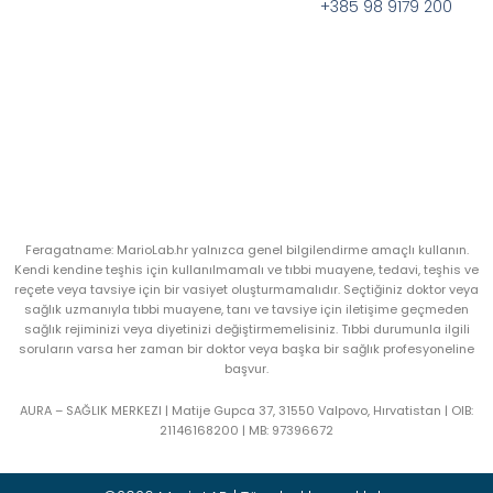
+385 98 9179 200
Feragatname: MarioLab.hr yalnızca genel bilgilendirme amaçlı kullanın.
Kendi kendine teşhis için kullanılmamalı ve tıbbi muayene, tedavi, teşhis ve
reçete veya tavsiye için bir vasiyet oluşturmamalıdır. Seçtiğiniz doktor veya
sağlık uzmanıyla tıbbi muayene, tanı ve tavsiye için iletişime geçmeden
sağlık rejiminizi veya diyetinizi değiştirmemelisiniz. Tıbbi durumunla ilgili
soruların varsa her zaman bir doktor veya başka bir sağlık profesyoneline
başvur.
AURA – SAĞLIK MERKEZI | Matije Gupca 37, 31550 Valpovo, Hırvatistan |
OIB:
21146168200 |
MB:
97396672