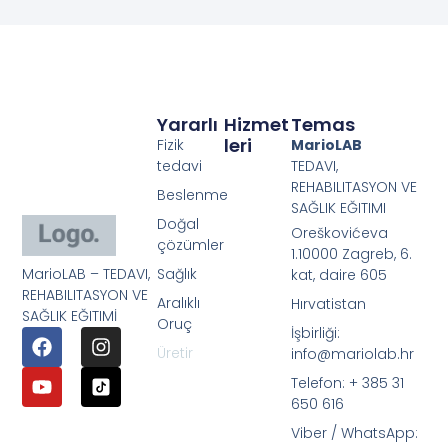
Yararlı
Hizmet
Temas
Leri
Fizik
MarioLAB
tedavi
TEDAVI,
REHABILITASYON VE
Beslenme
SAĞLIK EĞITIMI
Doğal
Oreškovićeva
çözümler
1.10000 Zagreb, 6.
MarioLAB – TEDAVI,
Sağlık
kat, daire 605
REHABILITASYON VE
Aralıklı
Hırvatistan
SAĞLIK EĞITIMİ
Oruç
İşbirliği:
Üretir
info@mariolab.hr
Telefon: + 385 31
650 616
Viber / WhatsApp: