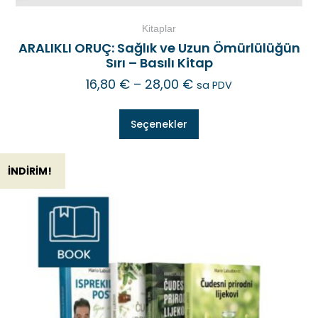
Kitaplar
ARALIKLI ORUÇ: Sağlık ve Uzun Ömürlülüğün
Sırı – Basılı Kitap
16,80
€
–
28,00
€
sa PDV
Seçenekler
İNDIRIM!