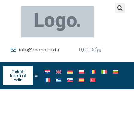
0,00
€
info@mariolab.hr
Teklifi
kontrol
edin