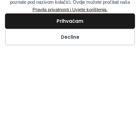
poznate pod nazivom kolačići. Ovdje možete pročitati naša
Pravila privatnosti i Uvjete korištenja.
Prihvaćam
Kolačići
Decline
Kalp ve kan damarları için koenzim Q10
DAHA FAZLASINI OKUYUN »
24. Mayıs 2024.
ÇAY