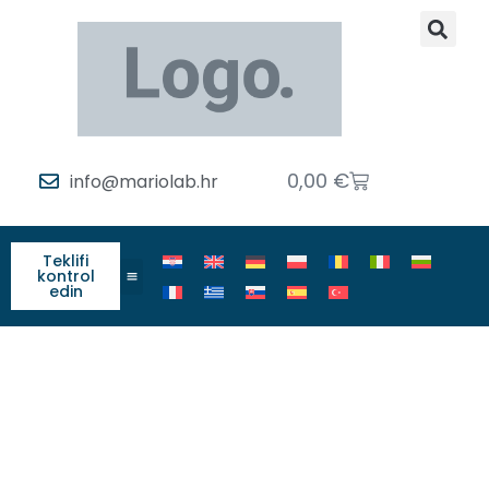
0,00
€
info@mariolab.hr
Teklifi
kontrol
edin