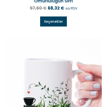
Ömürlülüğün Sırrı
97,60
€
68,32
€
sa PDV
Seçenekler