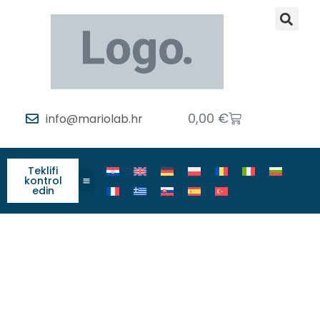
0,00
€
info@mariolab.hr
Teklifi
kontrol
edin