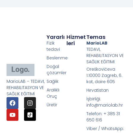
Yararlı
Hizmet
Temas
Leri
Fizik
MarioLAB
tedavi
TEDAVI,
REHABILITASYON VE
Beslenme
SAĞLIK EĞITIMI
Doğal
Oreškovićeva
çözümler
1.10000 Zagreb, 6.
MarioLAB – TEDAVI,
Sağlık
kat, daire 605
REHABILITASYON VE
Aralıklı
Hırvatistan
SAĞLIK EĞITIMİ
Oruç
İşbirliği:
Üretir
info@mariolab.hr
Telefon: + 385 31
650 616
Viber / WhatsApp: