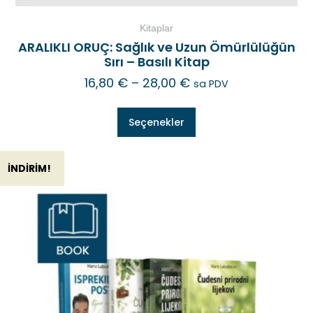
Kitaplar
ARALIKLI ORUÇ: Sağlık ve Uzun Ömürlülüğün
Sırı – Basılı Kitap
16,80
€
–
28,00
€
sa PDV
Seçenekler
İNDIRIM!