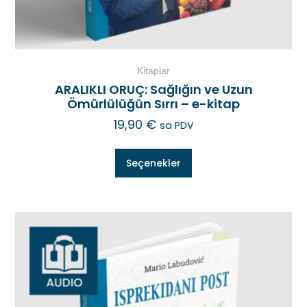
Kitaplar
ARALIKLI ORUÇ: Sağlığın ve Uzun
Ömürlülüğün Sırrı – e-kitap
19,90
€
sa PDV
Seçenekler