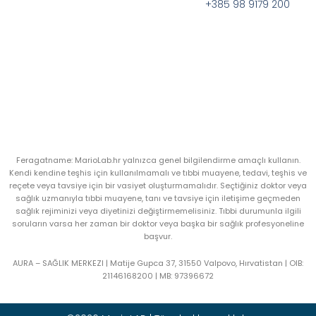
+385 98 9179 200
Feragatname: MarioLab.hr yalnızca genel bilgilendirme amaçlı kullanın.
Kendi kendine teşhis için kullanılmamalı ve tıbbi muayene, tedavi, teşhis ve
reçete veya tavsiye için bir vasiyet oluşturmamalıdır. Seçtiğiniz doktor veya
sağlık uzmanıyla tıbbi muayene, tanı ve tavsiye için iletişime geçmeden
sağlık rejiminizi veya diyetinizi değiştirmemelisiniz. Tıbbi durumunla ilgili
soruların varsa her zaman bir doktor veya başka bir sağlık profesyoneline
başvur.
AURA – SAĞLIK MERKEZI | Matije Gupca 37, 31550 Valpovo, Hırvatistan |
OIB:
21146168200 |
MB:
97396672