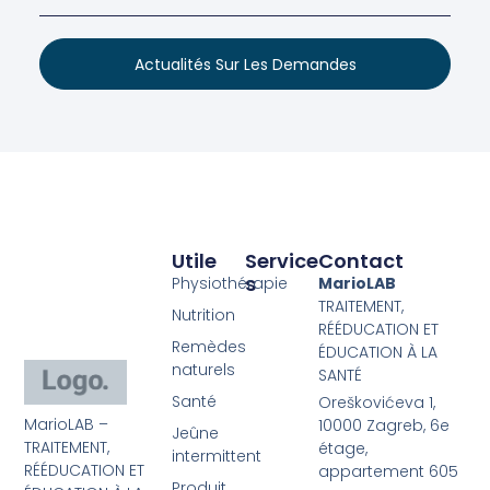
Actualités Sur Les Demandes
Utile
Service
Contact
S
Physiothérapie
MarioLAB
TRAITEMENT,
Nutrition
RÉÉDUCATION ET
Remèdes
ÉDUCATION À LA
naturels
SANTÉ
Santé
Oreškovićeva 1,
MarioLAB –
10000 Zagreb, 6e
Jeûne
TRAITEMENT,
étage,
intermittent
RÉÉDUCATION ET
appartement 605
Produit