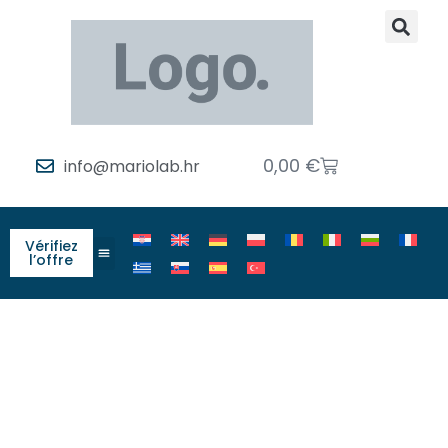
0,00
€
info@mariolab.hr
Vérifiez
l’offre