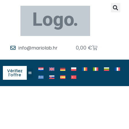
0,00
€
info@mariolab.hr
Vérifiez
l’offre