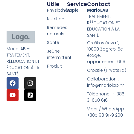
Utile
Service
Contact
S
Physiothérapie
MarioLAB
TRAITEMENT,
Nutrition
RÉÉDUCATION ET
Remèdes
ÉDUCATION À LA
naturels
SANTÉ
Santé
Oreškovićeva 1,
MarioLAB –
10000 Zagreb, 6e
Jeûne
TRAITEMENT,
étage,
intermittent
RÉÉDUCATION ET
appartement 605
Produit
ÉDUCATION À LA
Croatie (Hrvatska)
SANTÉ
Collaboration :
info@mariolab.hr
Téléphone : + 385
31 650 616
Viber / WhatsApp :
+385 98 9179 200