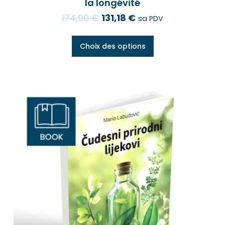
la longévité
174,90
€
131,18
€
sa PDV
Choix des options