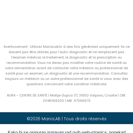
Avertissement : Utilisez MarioLab.hr à des fins générales uniquement. Ils ne
doivent pas être utilisés pour l’auto-diagnostic et ne remplacent pas
l’examen médical, le traitement, le diagnostic et la prescription ou
recommandation. Vous ne devez pas modifier votre routine de santé ou
votre alimentation avant de contacter votre médecin ou professionnel de
santé pour un examen, un diagnostic et une recommandation. Consultez
toujours un médecin ou un autre professionnel de santé si vous avez des
questions concernant votre condition médicale.
AURA – CENTRE DE SANTÉ | Matije Gupca 37, 31550 Valpovo, Croatie |
OIB :
21146168200 |
MB :
97396672
©2026 MarioLAB | Tous droits réservés
Kako bi se osigurao ispravan rad ovih web-stranica, ponekad
Hrvatski
(
Croate
)
English
(
Anglais
)