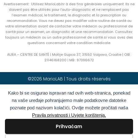
Avertissement : Utilisez MarioLab.hr à des fins générales uniquement. Ils ne
doivent pas être utilisés pour l’auto-diagnostic et ne remplacent pas
l’examen médical, le traitement, le diagnostic et la prescription ou
recommandation. Vous ne devez pas modifier votre routine de santé ou
votre alimentation avant de contacter votre médecin ou professionnel de
santé pour un examen, un diagnostic et une recommandation. Consultez
toujours un médecin ou un autre professionnel de santé si vous avez des
questions concernant votre condition médicale.
AURA – CENTRE DE SANTÉ | Matije Gupca 37, 31550 Valpovo, Croatie |
OIB :
21146168200 |
MB :
97396672
©2026 MarioLAB | Tous droits réservés
Kako bi se osigurao ispravan rad ovih web-stranica, ponekad
Hrvatski
(
Croate
)
English
(
Anglais
)
na vaše uređaje pohranjujemo male podatkovne datoteke
Deutsch
(
Allemand
)
Polski
(
Polonais
)
poznate pod nazivom kolačići. Ovdje možete pročitati naša
Română
(
Roumain
)
Italiano
(
Italien
)
Pravila privatnosti i Uvjete korištenja.
Български
(
Bulgare
)
Français
Prihvaćam
Ελληνικά
(
Grec moderne
)
Slovenčina
(
Slave
)
Español
(
Espagnol
)
Türkçe
(
Turc
)