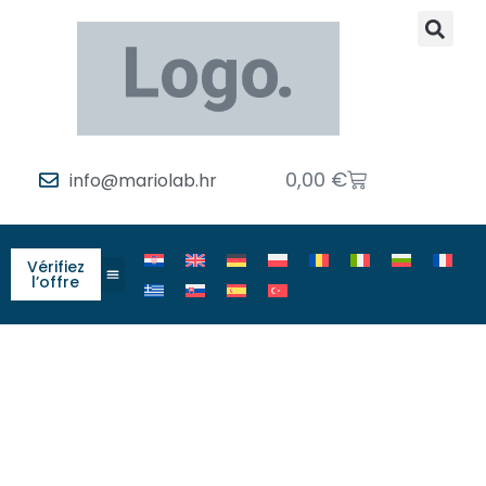
0,00
€
info@mariolab.hr
Vérifiez
l’offre