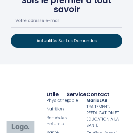
Sois le premier à tout
savoir
Actualités Sur Les Demandes
Utile
Service
Contact
S
Physiothérapie
MarioLAB
TRAITEMENT,
Nutrition
RÉÉDUCATION ET
Remèdes
ÉDUCATION À LA
naturels
SANTÉ
Santé
Oreškovićeva 1,