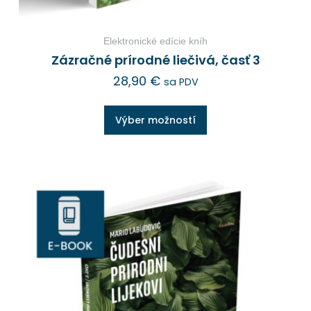
Elektronické edície kníh
Zázračné prírodné liečivá, časť 3
28,90
€
sa PDV
Výber možností