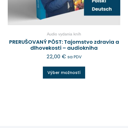
Audio vydania kníh
PRERUŠOVANÝ PÔST: Tajomstvo zdravia a
dlhovekosti – audiokniha
22,00
€
sa PDV
Výber možností