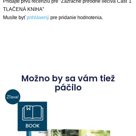
Pridajte prvú recenziu pre “Zázračné prírodné liečivá Časť 1
TLAČENÁ KNIHA”
Musíte byť
prihlásený
pre pridanie hodnotenia.
Možno by sa vám tiež
páčilo
Zľava!