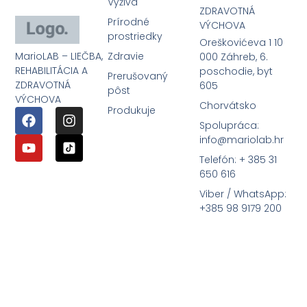
Výživa
ZDRAVOTNÁ
Prírodné
VÝCHOVA
prostriedky
Oreškovićeva 1 10
MarioLAB – LIEČBA,
Zdravie
000 Záhreb, 6.
REHABILITÁCIA A
poschodie, byt
Prerušovaný
ZDRAVOTNÁ
605
pôst
VÝCHOVA
Chorvátsko
Produkuje
Spolupráca:
info@mariolab.hr
Telefón: + 385 31
650 616
Viber / WhatsApp:
+385 98 9179 200