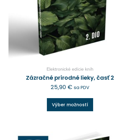
Elektronické edície kníh
Zázračné prírodné lieky, časť 2
25,90
€
sa PDV
Výber možností