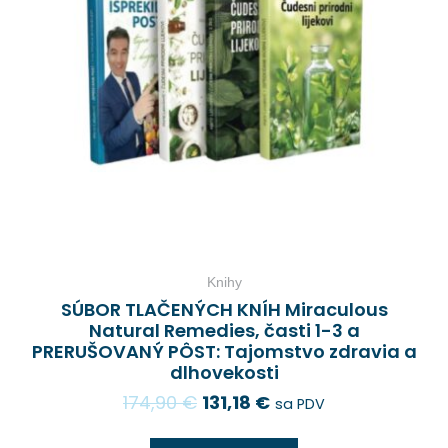
Knihy
SÚBOR TLAČENÝCH KNÍH Miraculous
Natural Remedies, časti 1-3 a
PRERUŠOVANÝ PÔST: Tajomstvo zdravia a
dlhovekosti
174,90
€
131,18
€
sa PDV