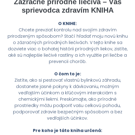
Zázračné prírodné liečivá – Váš
sprievodca zdravím KNIHA
O KNIHE:
Chcete prevziať kontrolu nad svojím zdravím
prirodzeným spôsobom? Stačí hľadať moju novú knihu
o zázračných prírodných liečivách. V tejto knihe sa
dozviete viac o bohatej histórii prírodných liekov, zistíte,
aké sú najlepšie liečivé rastliny a ich využitie pri liečbe a
prevencii chorôb.
O čom to je:
Zistíte, ako si pestovať vlastnú bylinkovú záhradu,
dostanete jasné pokyny k dávkovaniu, možným
vedľajším účinkom a kľúčovým interakciám s
chemickými liekmi. Preskúmajte, ako prírodné
prostriedky môžu podporiť vašu celkovú pohodu,
podporovať zdravie bezpečným spôsobom a bez
vedľajších účinkov.
Pre koho je táto kniha určená: