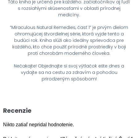
Táto kniha je určená pre každého: začiatočníkov aj ľudí
s rozsiahlymi skúsenosťami v oblasti prírodnej
medicíny.
“Miraculous Natural Remedies, časť 1” je prvým dielom
ohromujúcej štvordielnej série, ktorá vyjde tento a
budúci rok. Kniha slúži ako ideálny sprievodca pre
každého, kto chce použiť prírodné prostriedky v boji
proti chorobám moderného človeka.
Nečakajte! Objednajte si svoj výtlačok ešte dnes a
vydajte sa na cestu za zdravím a pohodou
prirodzeným spôsobom!
Recenzie
Nikto zatiaľ nepridal hodnotenie.