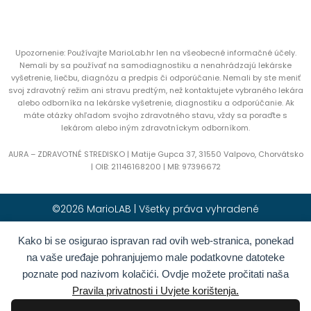
Upozornenie: Používajte MarioLab.hr len na všeobecné informačné účely.
Nemali by sa používať na samodiagnostiku a nenahrádzajú lekárske
vyšetrenie, liečbu, diagnózu a predpis či odporúčanie. Nemali by ste meniť
svoj zdravotný režim ani stravu predtým, než kontaktujete vybraného lekára
alebo odborníka na lekárske vyšetrenie, diagnostiku a odporúčanie. Ak
máte otázky ohľadom svojho zdravotného stavu, vždy sa poraďte s
lekárom alebo iným zdravotníckym odborníkom.
AURA – ZDRAVOTNÉ STREDISKO | Matije Gupca 37, 31550 Valpovo, Chorvátsko
|
OIB:
21146168200 |
MB:
97396672
©2026 MarioLAB | Všetky práva vyhradené
Kako bi se osigurao ispravan rad ovih web-stranica, ponekad
Hrvatski
(
Chorvátština
)
English
(
Angličtina
)
na vaše uređaje pohranjujemo male podatkovne datoteke
Deutsch
(
Nemčina
)
Polski
(
Polština
)
poznate pod nazivom kolačići. Ovdje možete pročitati naša
Română
(
Rumunčina
)
Italiano
(
Taliančina
)
Pravila privatnosti i Uvjete korištenja.
Български
(
Bulharčina
)
Français
(
Francúzština
)