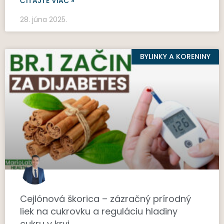
ČÍTAJTE VIAC »
28. júna 2025.
BYLINKY A KORENINY
Cejlónová škorica – zázračný prírodný
liek na cukrovku a reguláciu hladiny
cukru v krvi