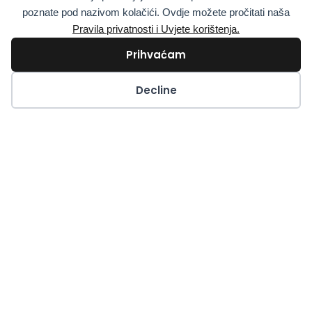
poznate pod nazivom kolačići. Ovdje možete pročitati naša
BYLINKY A KORENINY
Pravila privatnosti i Uvjete korištenja.
Prihvaćam
Kolačići
Decline
Dýchajte ľahšie! Prírodná liečba CHOCHP,
astmy a chronickej bronchitídy
ČÍTAJTE VIAC »
26. júna 2025.