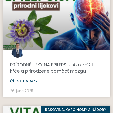
PRÍRODNÉ LIEKY NA EPILEPSIU: Ako znížiť
kŕče a prirodzene pomôcť mozgu
ČÍTAJTE VIAC »
26. júna 2025.
RAKOVINA, KARCINÓMY A NÁDORY