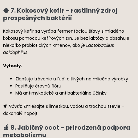
🥥 7. Kokosový kefír – rastlinný zdroj
prospešných baktérií
Kokosový kefír sa vyrába fermentáciou šťavy z mladého
kokosu pomocou kefírových zŕn. Je bez laktózy a obsahuje
niekoľko probiotických kmeňov, ako
je Lactobacillus
acidophilus
.
Výhody:
Zlepšuje trávenie u ľudí citlivých na mliečne výrobky
Posilňuje črevnú flóru
Má antimykotické a antibakteriálne účinky
🍹
Návrh:
Zmiešajte s limetkou, vodou a trochou stévie –
dokonalý nápoj!
🍎 8. Jablčný ocot – prirodzená podpora
metabolizmu