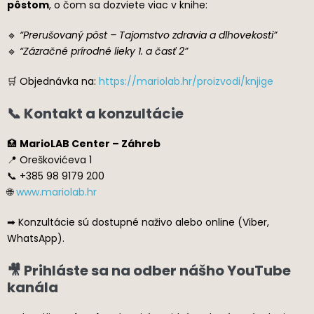
pôstom
, o čom sa dozviete viac v knihe:
🔹
“Prerušovaný pôst – Tajomstvo zdravia a dlhovekosti”
🔹
“Zázračné prírodné lieky 1. a časť 2”
🛒 Objednávka na:
https://mariolab.hr/proizvodi/knjige
📞 Kontakt a konzultácie
🏥
MarioLAB Center – Záhreb
📍 Oreškovićeva 1
📞 +385 98 9179 200
🌐
www.mariolab.hr
➡ Konzultácie sú dostupné naživo alebo online (Viber,
WhatsApp).
🎥 Prihláste sa na odber nášho YouTube
kanála