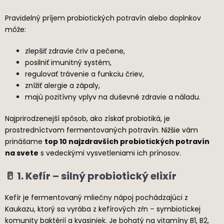
Pravidelný príjem probiotických potravín alebo doplnkov
môže:
zlepšiť zdravie čriv a pečene,
posilniť imunitný systém,
regulovať trávenie a funkciu čriev,
znížiť alergie a zápaly,
majú pozitívny vplyv na duševné zdravie a náladu.
Najprirodzenejší spôsob, ako získať probiotiká, je
prostredníctvom fermentovaných potravín. Nižšie vám
prinášame
top 10 najzdravších probiotických potravín
na svete
s vedeckými vysvetleniami ich prínosov.
🥛 1. Kefír – silný probiotický elixír
Kefír je fermentovaný mliečny nápoj pochádzajúci z
Kaukazu, ktorý sa vyrába z kefírových zŕn – symbiotickej
komunity baktérií a kvasiniek. Je bohatý na vitamíny B1, B2,