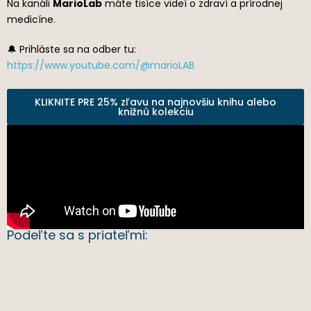
Na kanáli
MarioLab
máte tisíce videí o zdraví a prírodnej
medicíne.
🔔 Prihláste sa na odber tu:
https://www.youtube.com/@marioLAB
KLIKNITE PRE 25% zľavu na najnovšiu knihu alebo
knižnú kolekciu
Podeľte sa s priateľmi: