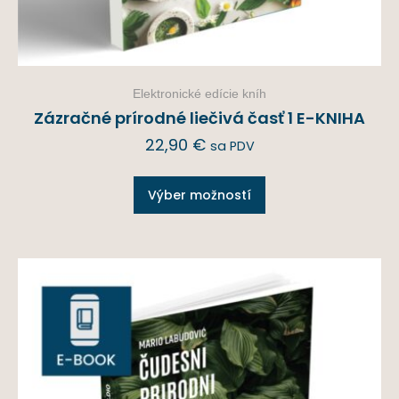
Elektronické edície kníh
Zázračné prírodné liečivá časť 1 E-KNIHA
22,90
€
sa PDV
Výber možností