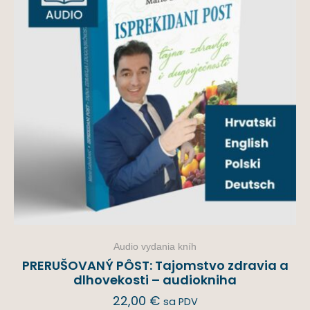
Audio vydania kníh
PRERUŠOVANÝ PÔST: Tajomstvo zdravia a
dlhovekosti – audiokniha
22,00
€
sa PDV