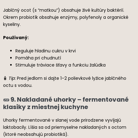
Jablčný ocot (s “matkou”) obsahuje živé kultúry baktérií.
Okrem probiotík obsahuje enzýmy, polyfenoly a organické
kyseliny.
Používaný:
Reguluje hladinu cukru v krvi
Pomáha pri chudnutí
Stimuluje tráviace šťavy a funkciu žalúdka
🧴
Tip:
Pred jedlom si dajte 1–2 polievkové lyžice jablčného
octu s vodou.
🥒 9. Nakladané uhorky – fermentované
klasiky z miestnej kuchyne
Uhorky fermentované v slanej vode prirodzene vyvíjajú
laktobacily. Líšia sa od priemyselne nakladaných s octom
(ktoré neobsahujú probiotiká).