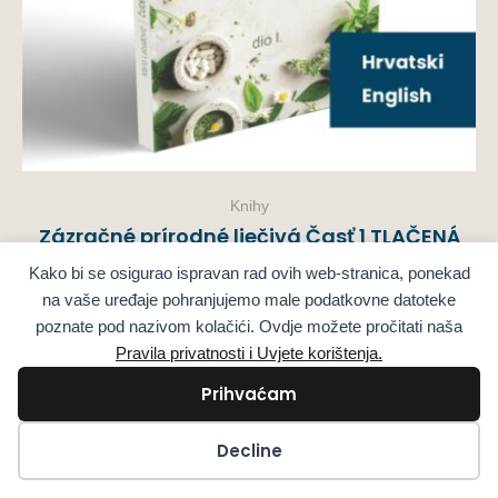
Knihy
Zázračné prírodné liečivá Časť 1 TLAČENÁ
KNIHA
Kako bi se osigurao ispravan rad ovih web-stranica, ponekad
38,00
€
sa PDV
na vaše uređaje pohranjujemo male podatkovne datoteke
poznate pod nazivom kolačići. Ovdje možete pročitati naša
Pravila privatnosti i Uvjete korištenja.
Výber možností
Prihvaćam
Kolačići
Decline
SLEDUJTE MA NA SOCIÁLNYCH SIEŤACH