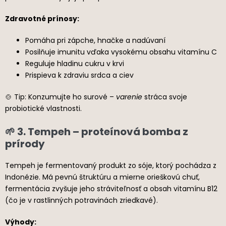
Zdravotné prínosy:
Pomáha pri zápche, hnačke a nadúvaní
Posilňuje imunitu vďaka vysokému obsahu vitamínu C
Reguluje hladinu cukru v krvi
Prispieva k zdraviu srdca a ciev
🍲 Tip: Konzumujte ho surové –
varenie
stráca svoje
probiotické vlastnosti.
🌱 3. Tempeh – proteínová bomba z
prírody
Tempeh je fermentovaný produkt zo sóje, ktorý pochádza z
Indonézie. Má pevnú štruktúru a mierne orieškovú chuť,
fermentácia zvyšuje jeho stráviteľnosť a obsah vitamínu B12
(čo je v rastlinných potravinách zriedkavé).
Výhody: