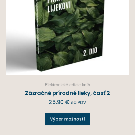
Elektronické edície kníh
Zázračné prírodné lieky, časť 2
25,90
€
sa PDV
Výber možností