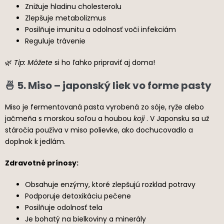
Znižuje hladinu cholesterolu
Zlepšuje metabolizmus
Posilňuje imunitu a odolnosť voči infekciám
Reguluje trávenie
🌿
Tip: Môžete
si ho ľahko pripraviť aj doma!
🍜 5. Miso – japonský liek vo forme pasty
Miso je fermentovaná pasta vyrobená zo sóje, ryže alebo
jačmeňa s morskou soľou a houbou
koji
. V Japonsku sa už
stáročia používa v miso polievke, ako dochucovadlo a
doplnok k jedlám.
Zdravotné prínosy:
Obsahuje enzýmy, ktoré zlepšujú rozklad potravy
Podporuje detoxikáciu pečene
Posilňuje odolnosť tela
Je bohatý na bielkoviny a minerály