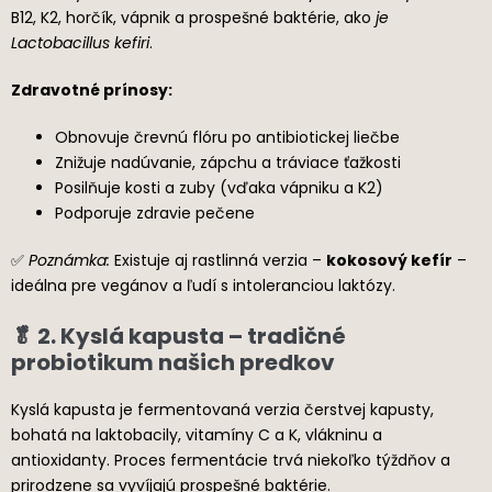
B12, K2, horčík, vápnik a prospešné baktérie, ako
je
Lactobacillus kefiri
.
Zdravotné prínosy:
Obnovuje črevnú flóru po antibiotickej liečbe
Znižuje nadúvanie, zápchu a tráviace ťažkosti
Posilňuje kosti a zuby (vďaka vápniku a K2)
Podporuje zdravie pečene
✅
Poznámka:
Existuje aj rastlinná verzia –
kokosový kefír
–
ideálna pre vegánov a ľudí s intoleranciou laktózy.
🥬 2. Kyslá kapusta – tradičné
probiotikum našich predkov
Kyslá kapusta je fermentovaná verzia čerstvej kapusty,
bohatá na laktobacily, vitamíny C a K, vlákninu a
antioxidanty. Proces fermentácie trvá niekoľko týždňov a
prirodzene sa vyvíjajú prospešné baktérie.