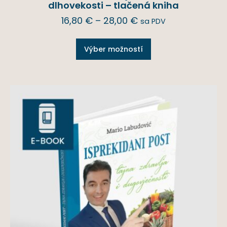
dlhovekosti – tlačená kniha
16,80
€
–
28,00
€
sa PDV
Výber možností