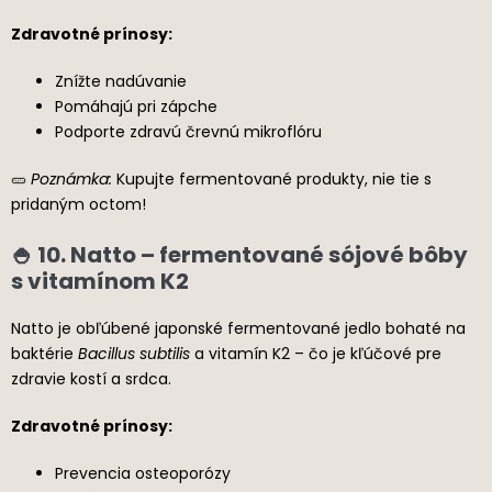
Zdravotné prínosy:
Znížte nadúvanie
Pomáhajú pri zápche
Podporte zdravú črevnú mikroflóru
🥒
Poznámka:
Kupujte fermentované produkty, nie tie s
pridaným octom!
🍚 10. Natto – fermentované sójové bôby
s vitamínom K2
Natto je obľúbené japonské fermentované jedlo bohaté na
baktérie
Bacillus subtilis
a vitamín K2 – čo je kľúčové pre
zdravie kostí a srdca.
Zdravotné prínosy:
Prevencia osteoporózy