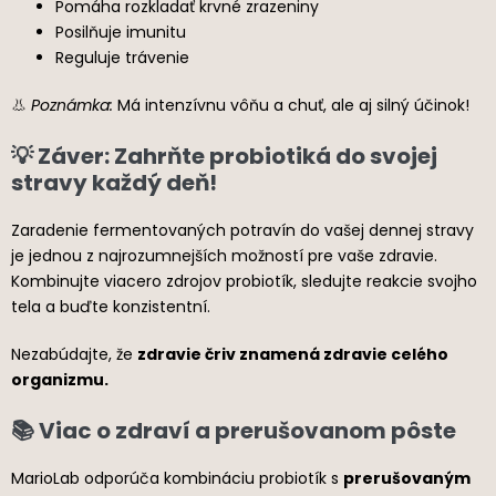
Pomáha rozkladať krvné zrazeniny
Posilňuje imunitu
Reguluje trávenie
👃
Poznámka:
Má intenzívnu vôňu a chuť, ale aj silný účinok!
💡 Záver: Zahrňte probiotiká do svojej
stravy každý deň!
Zaradenie fermentovaných potravín do vašej dennej stravy
je jednou z najrozumnejších možností pre vaše zdravie.
Kombinujte viacero zdrojov probiotík, sledujte reakcie svojho
tela a buďte konzistentní.
Nezabúdajte, že
zdravie čriv znamená zdravie celého
organizmu.
📚 Viac o zdraví a prerušovanom pôste
MarioLab odporúča kombináciu probiotík s
prerušovaným