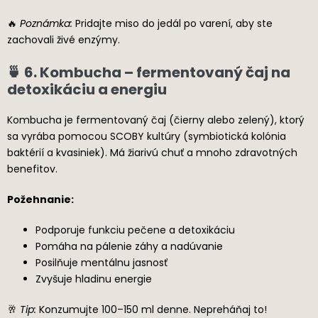
🔥
Poznámka:
Pridajte miso do jedál po varení, aby ste
zachovali živé enzýmy.
🍵 6. Kombucha – fermentovaný čaj na
detoxikáciu a energiu
Kombucha je fermentovaný čaj (čierny alebo zelený), ktorý
sa vyrába pomocou SCOBY kultúry (symbiotická kolónia
baktérií a kvasiniek). Má žiarivú chuť a mnoho zdravotných
benefitov.
Požehnanie:
Podporuje funkciu pečene a detoxikáciu
Pomáha na pálenie záhy a nadúvanie
Posilňuje mentálnu jasnosť
Zvyšuje hladinu energie
🥂
Tip:
Konzumujte 100–150 ml denne. Nepreháňaj to!