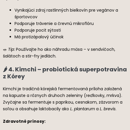
Vynikajúci zdroj rastlinných bielkovín pre vegánov a
športovcov
Podporuje trávenie a črevnú mikroflóru
Podporuje pocit sýtosti
Má protizápalový účinok
🥗
Tip:
Používajte ho ako náhradu mäsa – v sendvičoch,
šalátoch a stir-fry jedlách.
🌶 4. Kimchi – probiotická superpotravina
z Kórey
Kimchi je tradičná kórejská fermentovaná príloha založená
na kapuste a rôznych druhoch zeleniny (reďkovky, mrkva).
Zvyčajne sa fermentuje s paprikou, cesnakom, zázvorom a
soľou a obsahuje laktobacily ako
L. plantarum
a
L. brevis
.
Zdravotné prínosy: