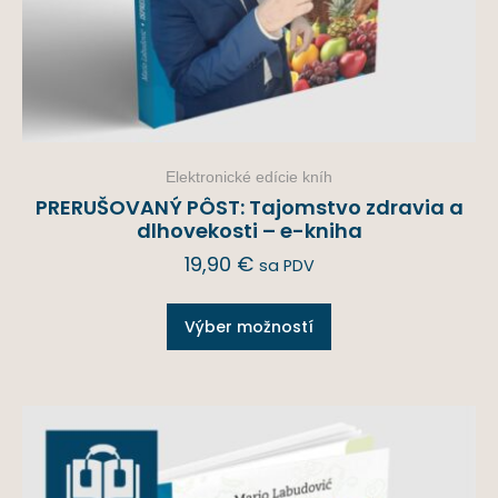
Elektronické edície kníh
PRERUŠOVANÝ PÔST: Tajomstvo zdravia a
dlhovekosti – e-kniha
19,90
€
sa PDV
Výber možností