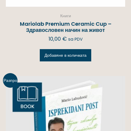
Книги
Mariolab Premium Ceramic Cup –
Здравословен начин на живот
10,00
€
sa PDV
Добавяне в количката
Разпро
дажба!