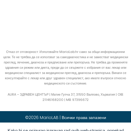
Отказ от отговорност: Използвайте MarioLab.hr само за общи информационни
цели. Те не трябва да се използват за самодиагностика и не заместват медицински
преглед, лечение, диагноза и предписване или препоръка. Не трябва да променяте
здравния си режим или диета, преди да се свържете с избрания от вас лекар или
медицински специалист за медицински преглед, диагноза и препоръка. Винаги се
консултирайте с лекар или друг здравен специалист, ако имате въпроси относно
медицинското си състояние.
AURA – ЗДРАВЕН ЦЕНТЪР | Матие Гупча 37, 31550 Валпово, Хърватия |
OIB:
21146168200 |
MB:
97396672
©2026 MarioLAB | Всички права запазени
Kako bi se osigurao ispravan rad ovih web-stranica, ponekad
Hrvatski
(
Хърватски
)
English
(
Английски
)