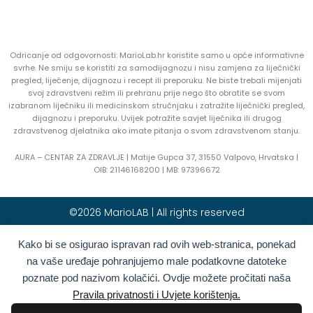
Odricanje od odgovornosti: MarioLab.hr koristite samo u opće informativne
svrhe. Ne smiju se koristiti za samodijagnozu i nisu zamjena za liječnički
pregled, liječenje, dijagnozu i recept ili preporuku. Ne biste trebali mijenjati
svoj zdravstveni režim ili prehranu prije nego što obratite se svom
izabranom liječniku ili medicinskom stručnjaku i zatražite liječnički pregled,
dijagnozu i preporuku. Uvijek potražite savjet liječnika ili drugog
zdravstvenog djelatnika ako imate pitanja o svom zdravstvenom stanju.
AURA – CENTAR ZA ZDRAVLJE | Matije Gupca 37, 31550 Valpovo, Hrvatska |
OIB:
21146168200 |
MB:
97396672
©2026 MarioLAB | All rights reserved
Hrvatski
English
(
Engleski
)
Kako bi se osigurao ispravan rad ovih web-stranica, ponekad
na vaše uređaje pohranjujemo male podatkovne datoteke
Deutsch
(
Njemački
)
Polski
(
Poljski
)
poznate pod nazivom kolačići. Ovdje možete pročitati naša
Română
(
Rumunjski
)
Italiano
(
Talijanski
)
Pravila privatnosti i Uvjete korištenja.
Български
(
Bugarski
)
Français
(
Francuski
)