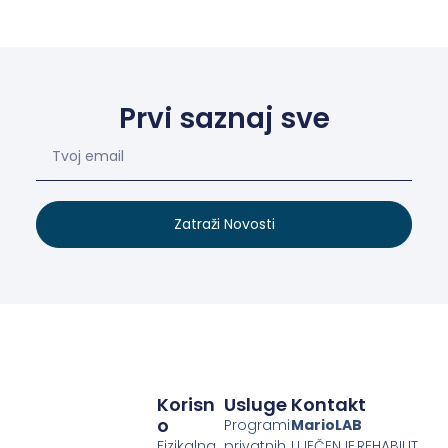
Prvi saznaj sve
Zatraži Novosti
Korisn
Usluge
Kontakt
O
Programi
MarioLAB
Fizikalna
privatnih
LIJEČENJE,REHABILIT