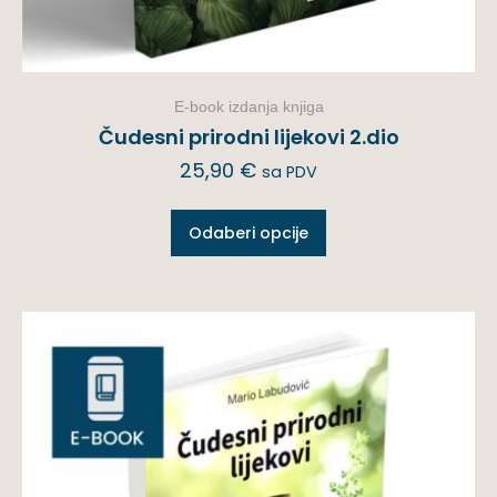
E-book izdanja knjiga
Čudesni prirodni lijekovi 2.dio
25,90
€
sa PDV
Odaberi opcije