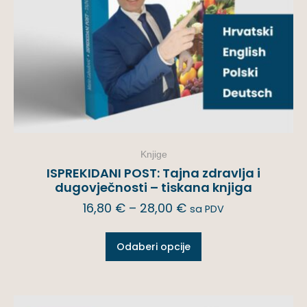
Knjige
ISPREKIDANI POST: Tajna zdravlja i
dugovječnosti – tiskana knjiga
16,80
€
–
28,00
€
sa PDV
Odaberi opcije