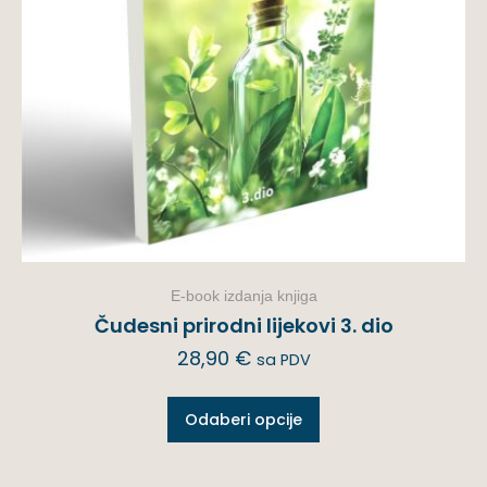
E-book izdanja knjiga
Čudesni prirodni lijekovi 3. dio
28,90
€
sa PDV
Odaberi opcije