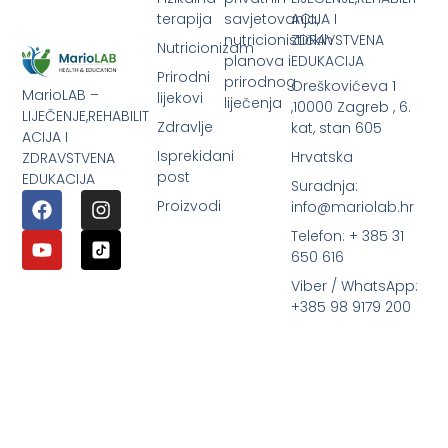
terapija
savjetovanja,
ACIJA I
nutricionističkih
ZDRAVSTVENA
Nutricionizam
planova i
EDUKACIJA
Prirodni
prirodnog
Oreškovićeva 1
MarioLAB –
lijekovi
liječenja
,10000 Zagreb , 6.
LIJEČENJE,REHABILIT
Zdravlje
kat, stan 605
ACIJA I
Isprekidani
Hrvatska
ZDRAVSTVENA
post
EDUKACIJA
Suradnja:
Proizvodi
info@mariolab.hr
Telefon: + 385 31
650 616
Viber / WhatsApp:
+385 98 9179 200