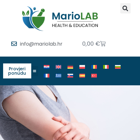
0,00
€
info@mariolab.hr
Provjeri
ponudu