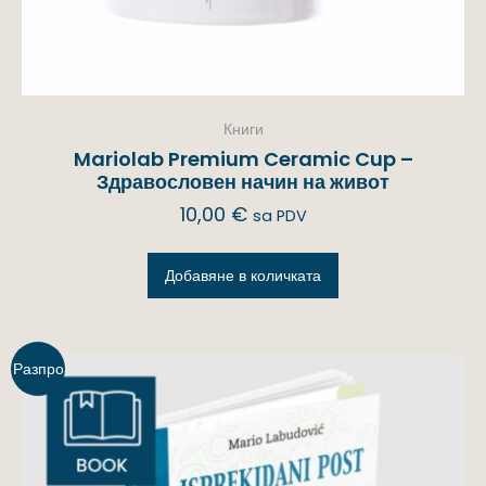
Книги
Mariolab Premium Ceramic Cup –
Здравословен начин на живот
10,00
€
sa PDV
Добавяне в количката
Разпро
дажба!