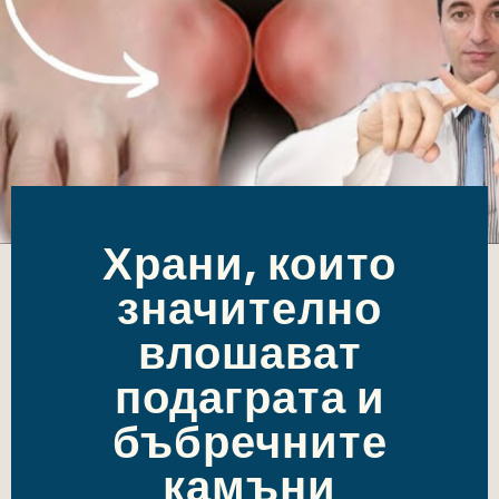
Храни, които
значително
влошават
подаграта и
бъбречните
камъни