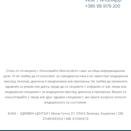
Viber / WhatsApp:
+385 98 9179 200
Отказ от отговорност: Използвайте MarioLab.hr само за общи информационни
цели. Те не трябва да се използват за самодиагностика и не заместват медицински
преглед, лечение, диагноза и предписване или препоръка. Не трябва да променяте
здравния си режим или диета, преди да се свържете с избрания от вас лекар или
медицински специалист за медицински преглед, диагноза и препоръка. Винаги се
консултирайте с лекар или друг здравен специалист, ако имате въпроси относно
медицинското си състояние.
AURA – ЗДРАВЕН ЦЕНТЪР | Матие Гупча 37, 31550 Валпово, Хърватия |
OIB:
21146168200 |
MB:
97396672