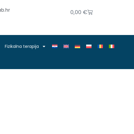
b.hr
0,00
€
Fizikalna terapija