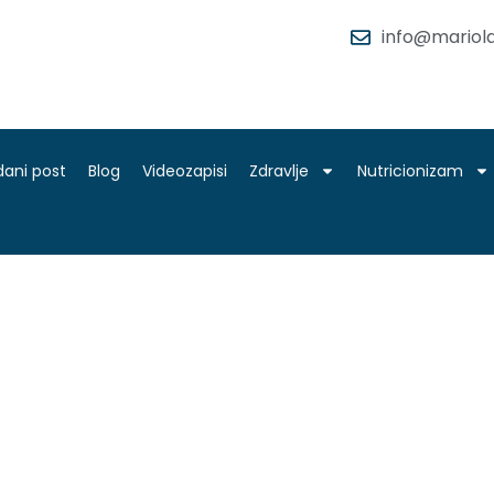
info@mariola
dani post
Blog
Videozapisi
Zdravlje
Nutricionizam