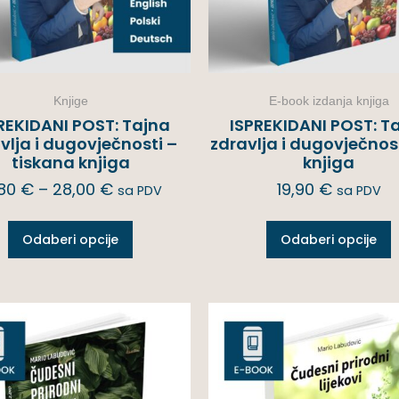
Knjige
E-book izdanja knjiga
REKIDANI POST: Tajna
ISPREKIDANI POST: T
vlja i dugovječnosti –
zdravlja i dugovječnost
tiskana knjiga
knjiga
,80
€
–
28,00
€
19,90
€
sa PDV
sa PDV
Odaberi opcije
Odaberi opcije