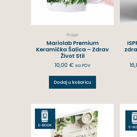
Knjige
Mariolab Premium
ISP
Keramička Šalica – Zdrav
zdra
Život Stil
10,00
€
16
sa PDV
Dodaj u košaricu