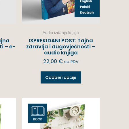
Audio izdanja knjiga
ajna
ISPREKIDANI POST: Tajna
i – e-
zdravlja i dugovječnosti –
audio knjiga
22,00
€
sa PDV
Odaberi opcije