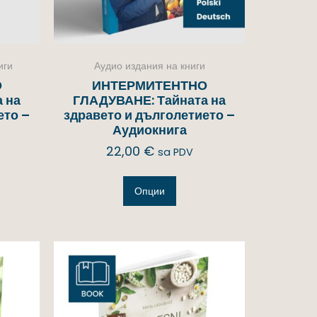
иги
Аудио издания на книги
О
ИНТЕРМИТЕНТНО
 на
ГЛАДУВАНЕ: Тайната на
ето –
здравето и дълголетието –
Аудиокнига
22,00
€
sa PDV
Опции