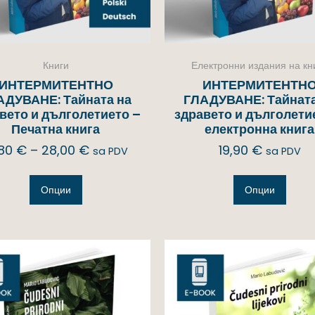
Книги
Електронни издания на кн
ИНТЕРМИТЕНТНО
ИНТЕРМИТЕНТН
АДУВАНЕ: Тайната на
ГЛАДУВАНЕ: Тайната
вето и дълголетието –
здравето и дълголети
Печатна книга
електронна книга
,80
€
–
28,00
€
19,90
€
sa PDV
sa PDV
Опции
Опции