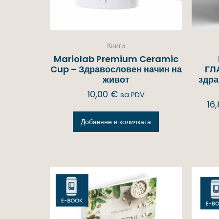
Книги
Mariolab Premium Ceramic
Cup – Здравословен начин на
ГЛ
живот
здра
10,00
€
sa PDV
16
Добавяне в количката