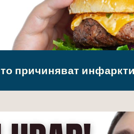
ито причиняват инфаркти