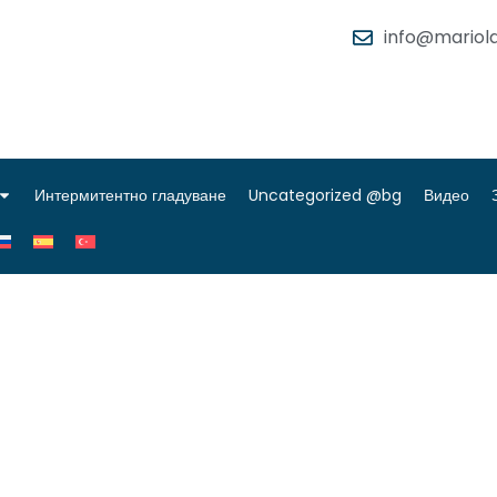
info@mariola
Интермитентно гладуване
Uncategorized @bg
Видео