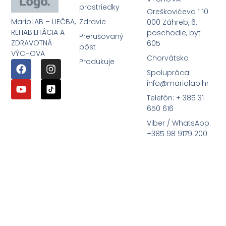
prostriedky
Oreškovićeva 1 10
MarioLAB – LIEČBA,
Zdravie
000 Záhreb, 6.
REHABILITÁCIA A
poschodie, byt
Prerušovaný
ZDRAVOTNÁ
605
pôst
VÝCHOVA
Chorvátsko
Produkuje
Spolupráca:
info@mariolab.hr
Telefón: + 385 31
650 616
Viber / WhatsApp:
+385 98 9179 200