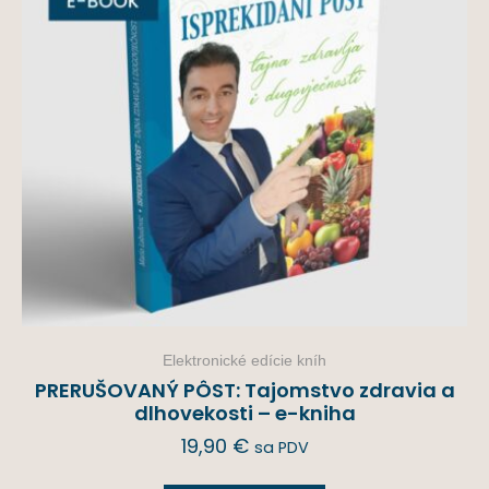
Elektronické edície kníh
PRERUŠOVANÝ PÔST: Tajomstvo zdravia a
dlhovekosti – e-kniha
19,90
€
sa PDV