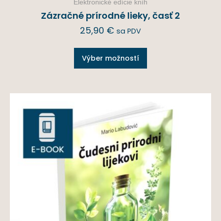
Elektronické edície kníh
Zázračné prírodné lieky, časť 2
25,90
€
sa PDV
Výber možností