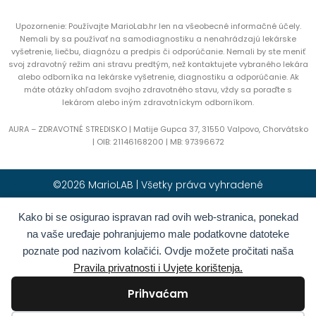
Upozornenie: Používajte MarioLab.hr len na všeobecné informačné účely.
Nemali by sa používať na samodiagnostiku a nenahrádzajú lekárske
vyšetrenie, liečbu, diagnózu a predpis či odporúčanie. Nemali by ste meniť
svoj zdravotný režim ani stravu predtým, než kontaktujete vybraného lekára
alebo odborníka na lekárske vyšetrenie, diagnostiku a odporúčanie. Ak
máte otázky ohľadom svojho zdravotného stavu, vždy sa poraďte s
lekárom alebo iným zdravotníckym odborníkom.
AURA – ZDRAVOTNÉ STREDISKO | Matije Gupca 37, 31550 Valpovo, Chorvátsko
|
OIB:
21146168200 |
MB:
97396672
©2026 MarioLAB | Všetky práva vyhradené
Kako bi se osigurao ispravan rad ovih web-stranica, ponekad
Hrvatski
(
Chorvátština
)
English
(
Angličtina
)
na vaše uređaje pohranjujemo male podatkovne datoteke
Deutsch
(
Nemčina
)
Polski
(
Polština
)
poznate pod nazivom kolačići. Ovdje možete pročitati naša
Română
(
Rumunčina
)
Italiano
(
Taliančina
)
Pravila privatnosti i Uvjete korištenja.
Български
(
Bulharčina
)
Français
(
Francúzština
)
Prihvaćam
Ελληνικά
(
Gréčtina
)
Slovenčina