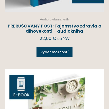
Audio vydania kníh
PRERUŠOVANÝ PÔST: Tajomstvo zdravia a
dlhovekosti – audiokniha
22,00
€
sa PDV
Výber možností