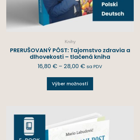
Knihy
PRERUŠOVANÝ PÔST: Tajomstvo zdravia a
dlhovekosti – tlačená kniha
16,80
€
–
28,00
€
sa PDV
Výber možností