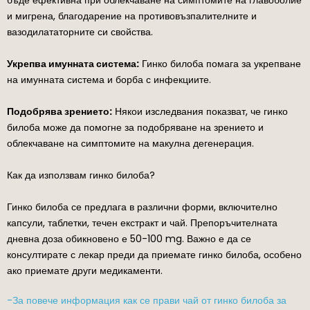
и мигрена, благодарение на противовъзпалителните и
вазодилататорните си свойства.
Укрепва имунната система:
Гинко билоба помага за укрепване
на имунната система и борба с инфекциите.
Подобрява зрението:
Някои изследвания показват, че гинко
билоба може да помогне за подобряване на зрението и
облекчаване на симптомите на макулна дегенерация.
Как да използвам гинко билоба?
Гинко билоба се предлага в различни форми, включително
капсули, таблетки, течен екстракт и чай. Препоръчителната
дневна доза обикновено е 50-100 mg. Важно е да се
консултирате с лекар преди да приемате гинко билоба, особено
ако приемате други медикаменти.
-За повече информация как се прави чай от гинко билоба за