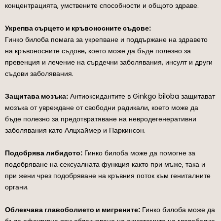
концентрацията, умствените способности и общото здраве.
Укрепва сърцето и кръвоносните съдове:
Гинко билоба помага за укрепване и поддържане на здравето
на кръвоносните съдове, което може да бъде полезно за
превенция и лечение на сърдечни заболявания, инсулт и други
съдови заболявания.
Защитава мозъка:
Антиоксидантите в Ginkgo biloba защитават
мозъка от увреждане от свободни радикали, което може да
бъде полезно за предотвратяване на невродегенеративни
заболявания като Алцхаймер и Паркинсон.
Подобрява либидото:
Гинко билоба може да помогне за
подобряване на сексуалната функция както при мъже, така и
при жени чрез подобряване на кръвния поток към гениталните
органи.
Облекчава главоболието и мигрените:
Гинко билоба може да
бъде ефективна при облекчаване на симптомите на главоболие