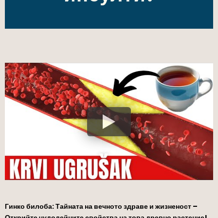
Гинко билоба: Тайната на вечното здраве и жизненост –
Открийте чудодейните свойства на това древно растение!