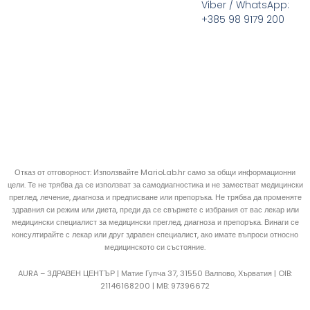
Viber / WhatsApp:
+385 98 9179 200
Отказ от отговорност: Използвайте MarioLab.hr само за общи информационни
цели. Те не трябва да се използват за самодиагностика и не заместват медицински
преглед, лечение, диагноза и предписване или препоръка. Не трябва да променяте
здравния си режим или диета, преди да се свържете с избрания от вас лекар или
медицински специалист за медицински преглед, диагноза и препоръка. Винаги се
консултирайте с лекар или друг здравен специалист, ако имате въпроси относно
медицинското си състояние.
AURA – ЗДРАВЕН ЦЕНТЪР | Матие Гупча 37, 31550 Валпово, Хърватия |
OIB:
21146168200 |
MB:
97396672