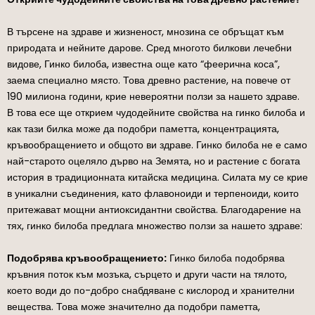
В търсене на здраве и жизненост, мнозина се обръщат към
природата и нейните дарове. Сред многото билкови лечебни
видове, Гинко билоба, известна още като “феерична коса”,
заема специално място. Това древно растение, на повече от
190 милиона години, крие невероятни ползи за нашето здраве.
В това есе ще открием чудодейните свойства на гинко билоба и
как тази билка може да подобри паметта, концентрацията,
кръвообращението и общото ви здраве. Гинко билоба не е само
най-старото оцеляло дърво на Земята, но и растение с богата
история в традиционната китайска медицина. Силата му се крие
в уникални съединения, като флавоноиди и терпеноиди, които
притежават мощни антиоксидантни свойства. Благодарение на
тях, гинко билоба предлага множество ползи за нашето здраве:
Подобрява кръвообращението:
Гинко билоба подобрява
кръвния поток към мозъка, сърцето и други части на тялото,
което води до по-добро снабдяване с кислород и хранителни
вещества. Това може значително да подобри паметта,