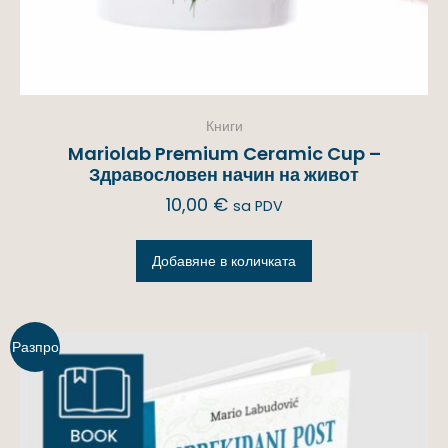
Книги
Mariolab Premium Ceramic Cup –
Здравословен начин на живот
10,00
€
sa PDV
Добавяне в количката
Разпро
дажба!